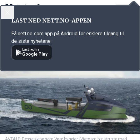
LOGG INN
MENY
Annonsørinnhold
LAST NED NETT.NO-APPEN
Link for annonse
Få nett.no som app på Android for enklere tilgang til
de siste nyhetene.
Last ned fra
Google Play
AVTALE: Desse skipa som Vard byggjer i Vietnam blir utrusta med