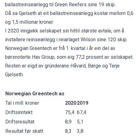
ballastreinseanlegg til Green Reefers sine 19 skip.
Då sa Gjelseth at eit ballastreinseanlegg kostar mellom 0,6
og 1,5 millionar kroner.
I 2020 inngjekk selskapet sin hittil største avtale, om å
installere reinseanlegg i reiarlaget Wilson sine 120 skip.
Norwegian Greentech er frå 1. kvartal i år ein del av
børsnoterte Hav Group, som eig 77,2 prosent av selskapet.
Resten er eigd av gründerane Håvard, Børge og Terje
Gjelseth.
Norwegian Greentech as
Tal i mill. kroner
2020
2019
Driftsinntekt
75,4
67,4
Driftsresultat
8,9
5,1
Resultat før skatt
8,3
3,8