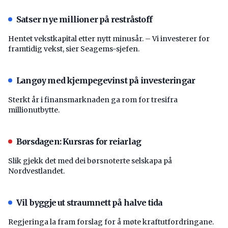
Satser nye millioner på restråstoff
Hentet vekstkapital etter nytt minusår. – Vi investerer for
framtidig vekst, sier Seagems-sjefen.
Langøy med kjempegevinst på investeringar
Sterkt år i finansmarknaden ga rom for tresifra
millionutbytte.
Børsdagen: Kursras for reiarlag
Slik gjekk det med dei børsnoterte selskapa på
Nordvestlandet.
Vil byggje ut straumnett på halve tida
Regjeringa la fram forslag for å møte kraftutfordringane.