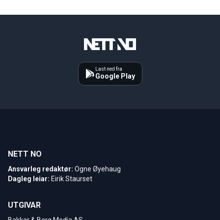
Last ned fra
Google Play
NETT NO
Ansvarleg redaktør:
Ogne Øyehaug
Dagleg leiar:
Eirik Staurset
UTGIVAR
Bakkar & Berg Media AS