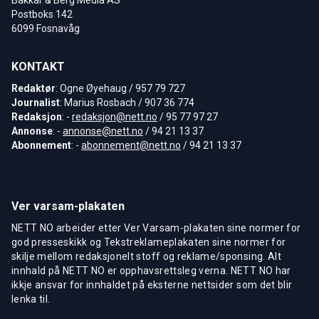
Postboks 142
6099 Fosnavåg
KONTAKT
Redaktør
: Ogne Øyehaug / 957 79 727
Journalist
: Marius Rosbach / 907 36 774
Redaksjon
: -
redaksjon@nett.no
/ 95 77 97 27
Annonse
: -
annonse@nett.no
/ 94 21 13 37
Abonnement
: -
abonnement@nett.no
/ 94 21 13 37
Ver varsam-plakaten
NETT NO arbeider etter Ver Varsam-plakaten sine normer for
god presseskikk og Tekstreklameplakaten sine normer for
skilje mellom redaksjonelt stoff og reklame/sponsing. Alt
innhald på NETT NO er opphavsrettsleg verna. NETT NO har
ikkje ansvar for innhaldet på eksterne nettsider som det blir
lenka til.