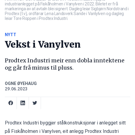
industrianlegget på Fiskåholmen i Vanylven i 2022. Biletet er frå
markeringa av at avtaln blei signert. Dagleg leiar Sigbjørn Nordstrand i
Prodtex (t.v), ordførar Lena Landsverk Sande i Vanlylven og dagleg
leiar Tore Roppen i Prodtex Industri.
NYTT
Vekst i Vanylven
Prodtex Industri meir enn dobla inntektene
og går frå minus til pluss.
OGNE ØYEHAUG
29.06.2023
Prodtex Industri byggjer stålkonstruksjonar i anlegget sitt
på Fiskåholmen i Vanylven, eit anlegg Prodtex Industri