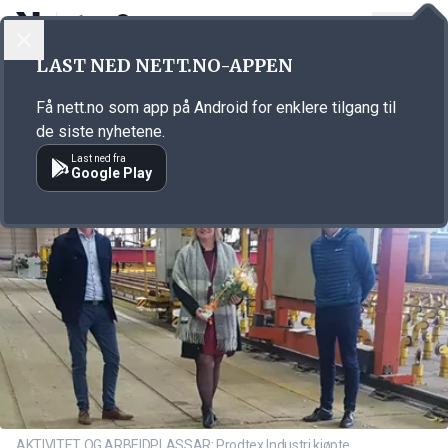
LOGG INN
MENY
Annonsørinnhold
LAST NED NETT.NO-APPEN
Link for annonse
Få nett.no som app på Android for enklere tilgang til
de siste nyhetene.
Last ned fra
Google Play
AKTIVITET OG ARBEIDPLASSAR: Prodtex Industri kjøpte