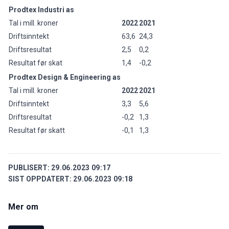
Prodtex Industri as
Tal i mill. kroner
2022
2021
Driftsinntekt
63,6
24,3
Driftsresultat
2,5
0,2
Resultat før skat
1,4
-0,2
Prodtex Design & Engineering as
Tal i mill. kroner
2022
2021
Driftsinntekt
3,3
5,6
Driftsresultat
-0,2
1,3
Resultat før skatt
-0,1
1,3
PUBLISERT:
29.06.2023 09:17
SIST OPPDATERT:
29.06.2023 09:18
Mer om