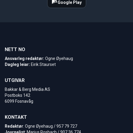
Google Play
NETT NO
Ansvarleg redaktør:
Ogne Øyehaug
Dagleg leiar:
Eirik Staurset
UTGIVAR
Bakkar & Berg Media AS
Postboks 142
6099 Fosnavåg
KONTAKT
Redaktør
: Ogne Øyehaug / 957 79 727
Journalist
: Marius Rosbach / 907 36 774