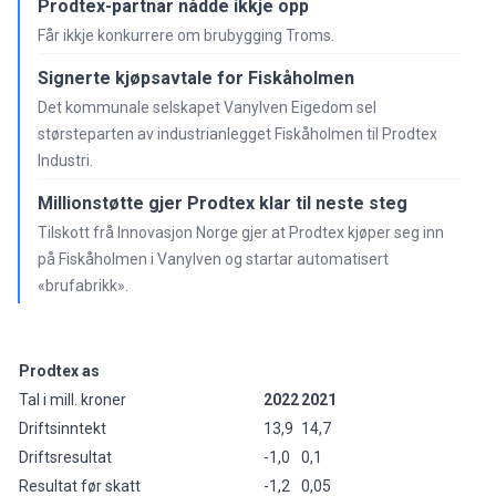
Prodtex-partnar nådde ikkje opp
Får ikkje konkurrere om brubygging Troms.
Signerte kjøpsavtale for Fiskåholmen
Det kommunale selskapet Vanylven Eigedom sel
størsteparten av industrianlegget Fiskåholmen til Prodtex
Industri.
Millionstøtte gjer Prodtex klar til neste steg
Tilskott frå Innovasjon Norge gjer at Prodtex kjøper seg inn
på Fiskåholmen i Vanylven og startar automatisert
«brufabrikk».
Prodtex as
Tal i mill. kroner
2022
2021
Driftsinntekt
13,9
14,7
Driftsresultat
-1,0
0,1
Resultat før skatt
-1,2
0,05