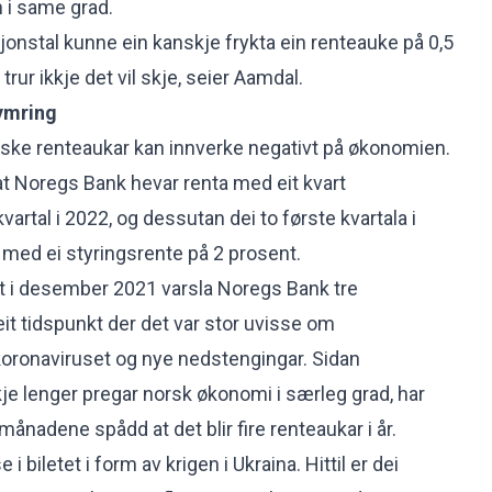
 i same grad.
asjonstal kunne ein kanskje frykta ein renteauke på 0,5
rur ikkje det vil skje, seier Aamdal.
ymring
raske renteaukar kan innverke negativt på økonomien.
 at Noregs Bank hevar renta med eit kvart
vartal i 2022, og dessutan dei to første kvartala i
r med ei styringsrente på 2 prosent.
rt i desember 2021 varsla Noregs Bank tre
eit tidspunkt der det var stor uvisse om
koronaviruset og nye nedstengingar. Sidan
je lenger pregar norsk økonomi i særleg grad, har
ånadene spådd at det blir fire renteaukar i år.
 i biletet i form av krigen i Ukraina. Hittil er dei