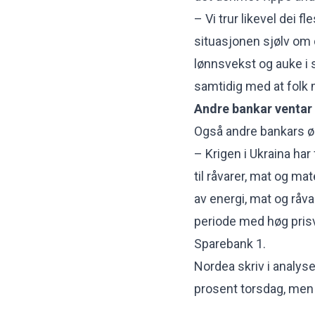
– Vi trur likevel dei fl
situasjonen sjølv om d
lønnsvekst og auke i 
samtidig med at folk 
Andre bankar ventar
Også andre bankars ø
– Krigen i Ukraina har 
til råvarer, mat og ma
av energi, mat og råva
periode med høg prisv
Sparebank 1.
Nordea skriv i
analys
prosent torsdag, men at