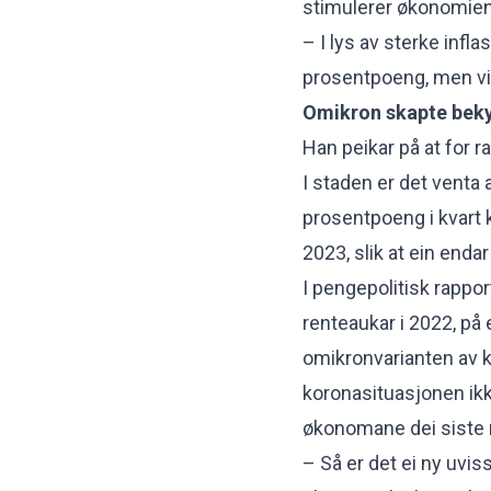
stimulerer økonomien
– I lys av sterke infl
prosentpoeng, men vi t
Omikron skapte bek
Han peikar på at for 
I staden er det venta
prosentpoeng i kvart k
2023, slik at ein enda
I pengepolitisk rappo
renteaukar i 2022, på 
omikronvarianten av 
koronasituasjonen ikk
økonomane dei siste m
– Så er det ei ny uvisse