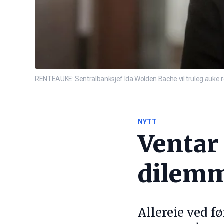
RENTEAUKE: Sentralbanksjef Ida Wolden Bache vil truleg auke
NYTT
Ventar
dilemm
Allereie ved f