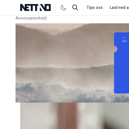
Tips oss
Last ned 
Annonsørinnhold
Link for annonse