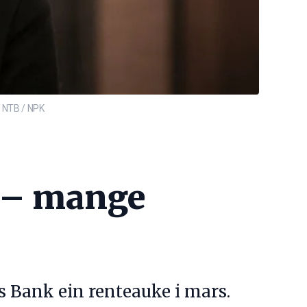
/ NTB / NPK
g – mange
gs Bank ein renteauke i mars.