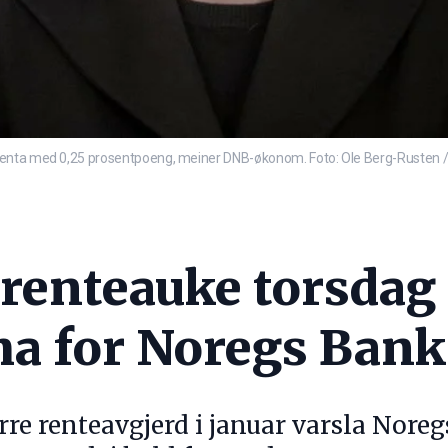
 renta med 0,25 prosentpoeng, meiner DNB-økonom. Foto: Ole Berg-Rusten 
 renteauke torsda
a for Noregs Bank
ørre renteavgjerd i januar varsla Nore