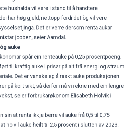
este hushalda vil vere i stand til å handtere
ei har høg gjeld, nettopp fordi det òg vil vere
sysselsetjinga. Det er verre dersom renta aukar
mistar jobben, seier Aamdal.
 òg auke
konomar spår ein renteauke på 0,25 prosentpoeng.
ført til kraftig auke i prisar på alt frå energi og straum
teriale. Det er vanskeleg å raskt auke produksjonen
rer på kort sikt, så derfor må vi rekne med ein lengre
ekst, seier forbrukarøkonom Elisabeth Holvik i
en
sin at renta ikkje berre vil auke frå 0,5 til 0,75
 ho vil auke heilt til 2,5 prosent i slutten av 2023.