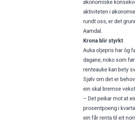
økonomiske konsekven
aktiviteten i økonomien
rundt oss, er det grunn
Aamdal.
Krona blir styrkt
Auka oljepris har òg fø
dagane, noko som føre
renteauke kan bety sv
Sjølv om det er behov 
ein skal bremse veks
– Det peikar mot at ei
prosentpoeng i kvart
ein får renta til eit no