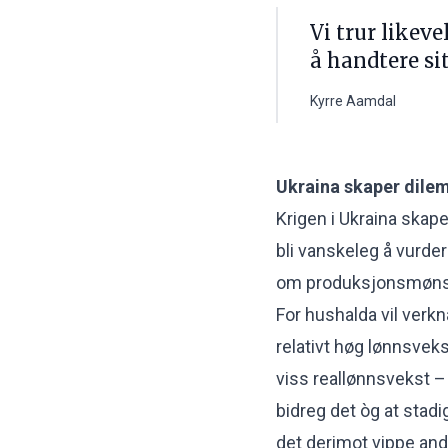
Vi trur likevel
å handtere si
Kyrre Aamdal
Ukraina skaper dil
Krigen i Ukraina skape
bli vanskeleg å vurde
om produksjonsmønst
For hushalda vil verkn
relativt høg lønnsvekst
viss reallønnsvekst – 
bidreg det òg at stadi
det derimot vippe and