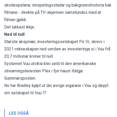
skodespelarar, innspelingsstadar og bakgrunnshistoria bak
filmane - direkte på TV-skjermen samstundes med at
filmen gjekk.
Det lukkast ikkje.
Ned til null
Største aksjonær, investeringsselskapet Pir III, skreiv i
2021-rekneskapen ned verdien av investeringa si i Vuu frå
20,7 millionar kroner til null.
Systemet Vuu utvikla blei seld til den amerikanske
streamingstenesten Plex i fjor haust
ifølgje
Sunnmørsposten
.
No har Bradley kjøpt ut dei øvrige eigarane i Vuu og døypt
om selskapet til Vuu IT.
LES OGSÅ