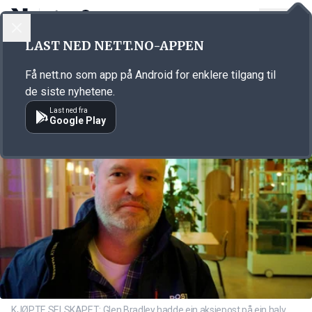
LOGG INN
MENY
Annonsørinnhold
LAST NED NETT.NO-APPEN
Link for annonse
Få nett.no som app på Android for enklere tilgang til
de siste nyhetene.
Last ned fra
Google Play
KJØPTE SELSKAPET: Glen Bradley hadde ein aksjepost på ein halv