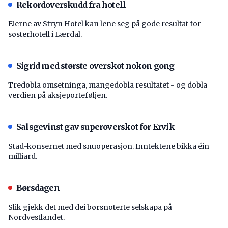
Rekordoverskudd fra hotell
Eierne av Stryn Hotel kan lene seg på gode resultat for
søsterhotell i Lærdal.
Sigrid med største overskot nokon gong
Tredobla omsetninga, mangedobla resultatet - og dobla
verdien på aksjeporteføljen.
Salsgevinst gav superoverskot for Ervik
Stad-konsernet med snuoperasjon. Inntektene bikka éin
milliard.
Børsdagen
Slik gjekk det med dei børsnoterte selskapa på
Nordvestlandet.