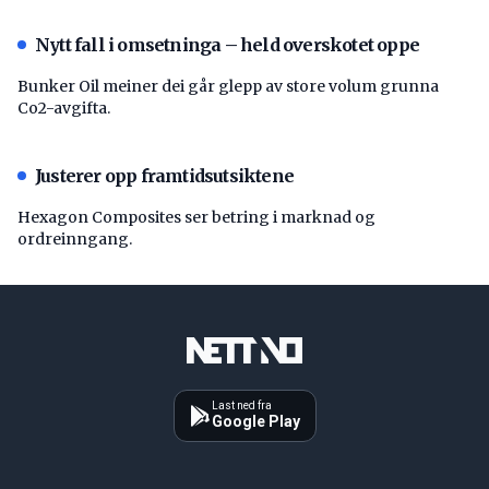
Nytt fall i omsetninga – held overskotet oppe
Bunker Oil meiner dei går glepp av store volum grunna
Co2-avgifta.
Justerer opp framtidsutsiktene
Hexagon Composites ser betring i marknad og
ordreinngang.
Last ned fra
Google Play