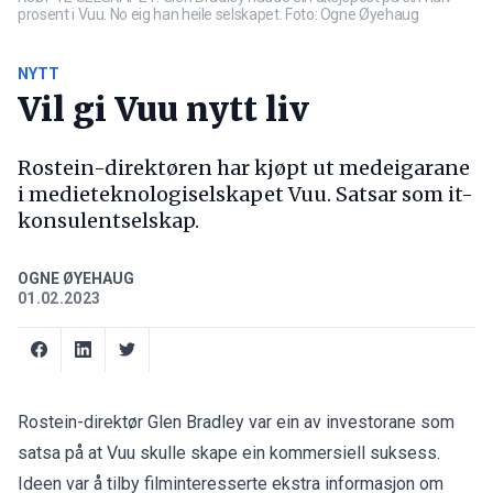
prosent i Vuu. No eig han heile selskapet. Foto: Ogne Øyehaug
NYTT
Vil gi Vuu nytt liv
Rostein-direktøren har kjøpt ut medeigarane
i medieteknologiselskapet Vuu. Satsar som it-
konsulentselskap.
OGNE ØYEHAUG
01.02.2023
Rostein-direktør Glen Bradley var ein av investorane som
satsa på at Vuu skulle skape ein kommersiell suksess.
Ideen var å tilby filminteresserte ekstra informasjon om