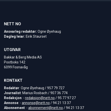
NETT NO
Ansvarleg redaktør:
Ogne Øyehaug
Dagleg leiar:
Eirik Staurset
UTGIVAR
Bakkar & Berg Media AS
Postboks 142
6099 Fosnavåg
KONTAKT
Redaktør
: Ogne Øyehaug / 957 79 727
Journalist
: Marius Rosbach / 907 36 774
Redaksjon
: -
redaksjon@nett.no
/ 95 77 97 27
Annonse
: -
annonse@nett.no
/ 94 21 13 37
Abonnement
: -
abonnement@nett.no
/ 94 21 13 37