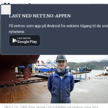
LOGG INN
MENY
Annonsørinnhold
LAST NED NETT.NO-APPEN
Link for annonse
Få nett.no som app på Android for enklere tilgang til de sis
nyhetene.
Last ned fra
Google Play
SKULE OG JOBB: Elias Vedvik (19) frå Måløy tok fagbrev etter å ha