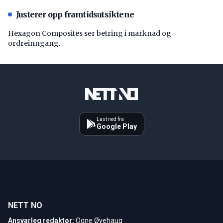
Justerer opp framtidsutsiktene
Hexagon Composites ser betring i marknad og
ordreinngang.
Last ned fra
Google Play
NETT NO
Ansvarleg redaktør:
Ogne Øyehaug