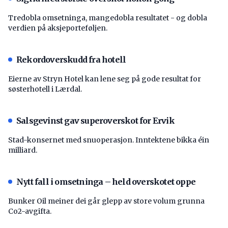
Tredobla omsetninga, mangedobla resultatet - og dobla
verdien på aksjeporteføljen.
Rekordoverskudd fra hotell
Eierne av Stryn Hotel kan lene seg på gode resultat for
søsterhotell i Lærdal.
Salsgevinst gav superoverskot for Ervik
Stad-konsernet med snuoperasjon. Inntektene bikka éin
milliard.
Nytt fall i omsetninga – held overskotet oppe
Bunker Oil meiner dei går glepp av store volum grunna
Co2-avgifta.