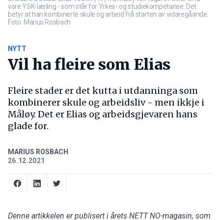
vore YSK-lærling - som står for Yrkes- og studiekompetanse. Det
betyr at han kombinerte skule og arbeid frå starten av vidaregåande.
Foto: Marius Rosbach
NYTT
Vil ha fleire som Elias
Fleire stader er det kutta i utdanninga som
kombinerer skule og arbeidsliv - men ikkje i
Måløy. Det er Elias og arbeidsgjevaren hans
glade for.
MARIUS ROSBACH
26.12.2021
Denne artikkelen er publisert i årets NETT NO-magasin, som