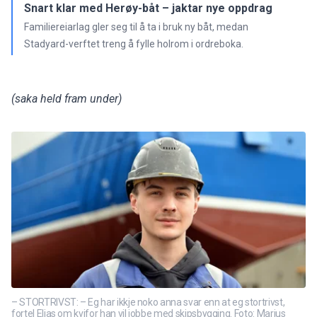
Snart klar med Herøy-båt – jaktar nye oppdrag
Familiereiarlag gler seg til å ta i bruk ny båt, medan
Stadyard-verftet treng å fylle holrom i ordreboka.
(saka held fram under)
– STORTRIVST: – Eg har ikkje noko anna svar enn at eg stortrivst,
fortel Elias om kvifor han vil jobbe med skipsbygging. Foto: Marius