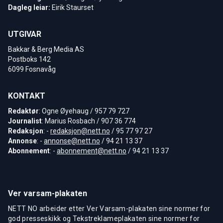
Dagleg leiar:
Eirik Staurset
UTGIVAR
Bakkar & Berg Media AS
Postboks 142
6099 Fosnavåg
KONTAKT
Redaktør
: Ogne Øyehaug / 957 79 727
Journalist
: Marius Rosbach / 907 36 774
Redaksjon
: -
redaksjon@nett.no
/ 95 77 97 27
Annonse
: -
annonse@nett.no
/ 94 21 13 37
Abonnement
: -
abonnement@nett.no
/ 94 21 13 37
Ver varsam-plakaten
NETT NO arbeider etter Ver Varsam-plakaten sine normer for
god presseskikk og Tekstreklameplakaten sine normer for