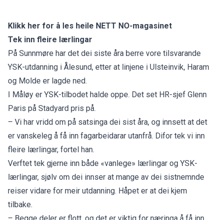
Klikk her for å les heile NETT NO-magasinet
Tek inn fleire lærlingar
På Sunnmøre har det dei siste åra berre vore tilsvarande
YSK-utdanning i Ålesund, etter at linjene i Ulsteinvik, Haram
og Molde er lagde ned.
I Måløy er YSK-tilbodet halde oppe. Det set HR-sjef Glenn
Paris på Stadyard pris på.
– Vi har vridd om på satsinga dei sist åra, og innsett at det
er vanskeleg å få inn fagarbeidarar utanfrå. Difor tek vi inn
fleire lærlingar, fortel han.
Verftet tek gjerne inn både «vanlege» lærlingar og YSK-
lærlingar, sjølv om dei innser at mange av dei sistnemnde
reiser vidare for meir utdanning. Håpet er at dei kjem
tilbake.
– Begge deler er flott, og det er viktig for næringa å få inn