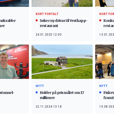
KORT FORTALT
KORT FO
snøkrabbe
Søker ny drivar til Vestkapp-
Konku
ner
restaurant
resta
24.01.2025 12:00
13.01.202
NYTT
NYTT
pstunnel-
Holder på prismålet om 17
Fiskev
millioner
framt
22.11.2024 13:18
15.08.202