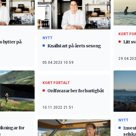
KORT FO
NYTT
to hytter på
Litt s
Knallstart på årets sesong
29.04.202
05.04.2023 10:59
KORT FORTALT
Ordførarar ber for hurtigbåt
10.11.2022 21:51
NYTT
ikningar for
Invest
n
selsk