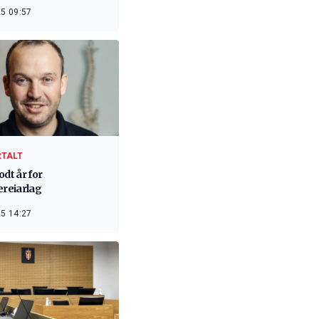
5 09:57
RTALT
odt år for
ereiarlag
5 14:27