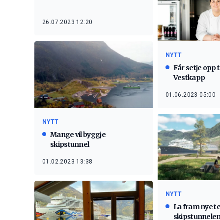
26.07.2023 12:20
NYTT
Får setje opp 
Vestkapp
01.06.2023 05:00
NYTT
Mange vil byggje
skipstunnel
01.02.2023 13:38
NYTT
La fram nye te
skipstunnele