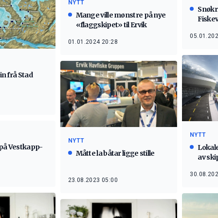
NYTT
Snøkr
Mange ville mønstre på nye
Fiske
«flaggskipet» til Ervik
05.01.202
01.01.2024 20:28
ein frå Stad
NYTT
NYTT
 på Vestkapp-
Lokale
Måtte la båtar ligge stille
av sk
30.08.202
23.08.2023 05:00