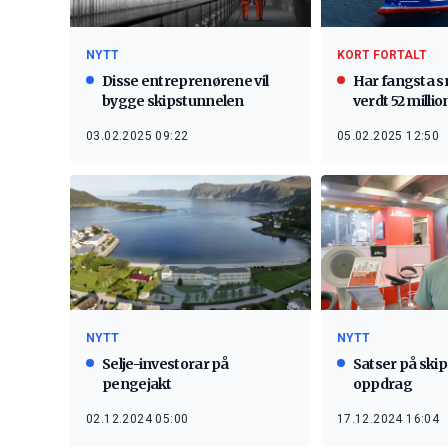
KORT FORTALT
NYTT
Har fangsta 
Disse entreprenørene vil
verdt 52 millio
bygge skipstunnelen
05.02.2025 12:50
03.02.2025 09:22
NYTT
NYTT
Satser på ski
Selje-investorar på
oppdrag
pengejakt
17.12.2024 16:04
02.12.2024 05:00