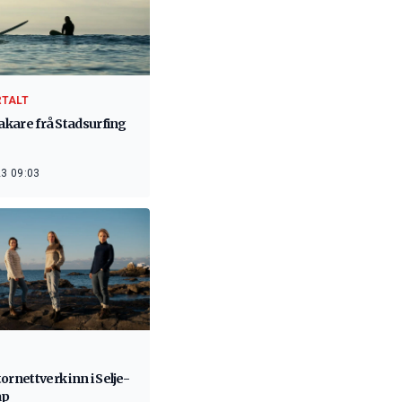
RTALT
vakare frå Stadsurfing
3 09:03
ornettverk inn i Selje-
ap