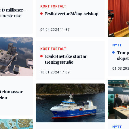
KORT FORTALT
 17 millioner -
Ervik overtar Måløy-selskap
t neste uke
04.04.2024 11:37
NYTT
KORT FORTALT
Trur p
Ervik Havfiske startar
skips
treningsstudio
01.03.202
10.01.2024 17:09
steinmassar
elen
NYTT