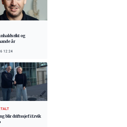
innhaldsrikt og
ande år
6 12:24
RTALT
g blir driftssjef i Ervik
p