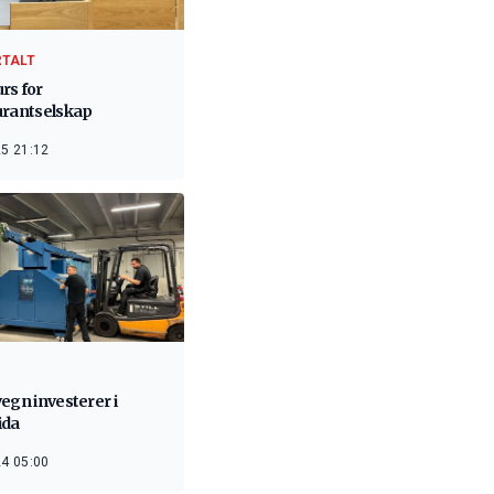
RTALT
rs for
urantselskap
5 21:12
egn investerer i
ida
4 05:00