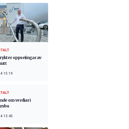
RTALT
frykter oppseiingar av
kutt
4 15:19
RTALT
nde om verdiar i
rsbu
4 13:45