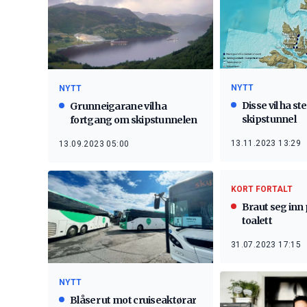
NYTT
NYTT
Disse vil ha st
Grunneigarane vil ha
skipstunnel
fortgang om skipstunnelen
13.11.2023 13:29
13.09.2023 05:00
KORT FORTALT
Braut seg inn
toalett
31.07.2023 17:15
NYTT
Blåser ut mot cruiseaktørar