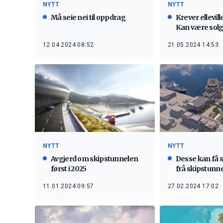
NYTT
NYTT
Krever elleville
Må seie nei til oppdrag
Kan være solg
21.05.2024 14:53
12.04.2024 08:52
NYTT
NYTT
Desse kan få 
Avgjerd om skipstunnelen
frå skipstunn
først i 2025
27.02.2024 17:02
11.01.2024 09:57