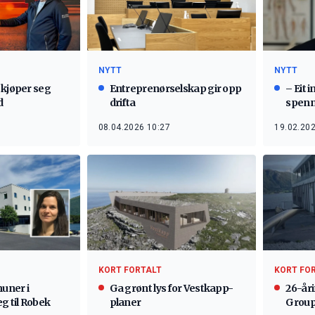
NYTT
NYTT
 kjøper seg
Entreprenørselskap gir opp
– Eit 
d
drifta
spenn
08.04.2026 10:27
19.02.202
KORT FORTALT
KORT FO
uner i
Ga grønt lys for Vestkapp-
26-årin
g til Robek
planer
Grou