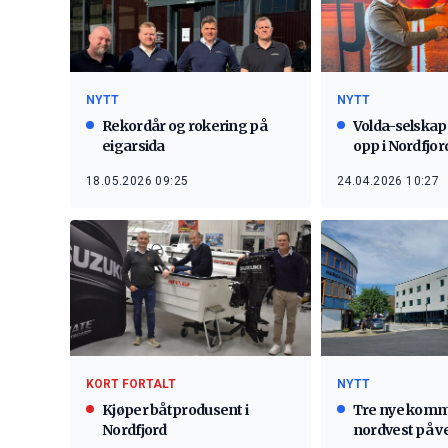
NYTT
NYTT
Rekordår og rokering på
Volda-selskap
eigarsida
opp i Nordfjor
18.05.2026 09:25
24.04.2026 10:27
KORT FORTALT
NYTT
Kjøper båtprodusent i
Tre nye komm
Nordfjord
nordvest på ve