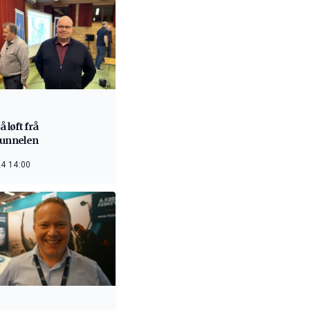
å løft frå
tunnelen
4 14:00