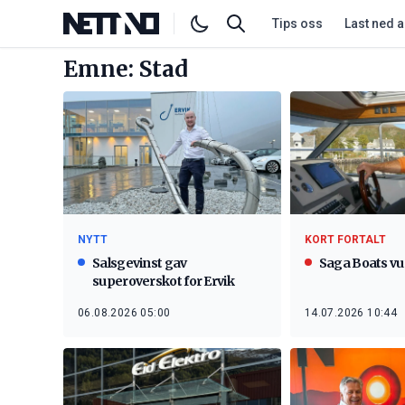
Tips oss
Last ned 
Emne: Stad
NYTT
KORT FORTALT
Salsgevinst gav
Saga Boats vur
superoverskot for Ervik
06.08.2026 05:00
14.07.2026 10:44