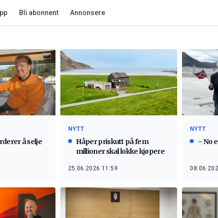
app
Bli abonnent
Annonsere
NYTT
NYTT
derer å selje
Håper priskutt på fem
– No e
millioner skal lokke kjøpere
25.06.2026 11:59
08.06.202