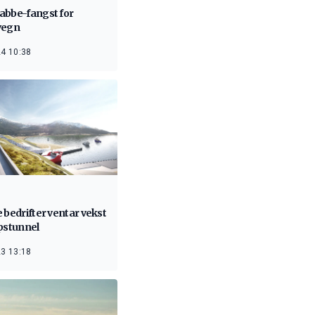
abbe-fangst for
vegn
4 10:38
 bedrifter ventar vekst
ipstunnel
3 13:18