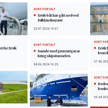
KORT FORTALT
Ervik-båt har gått ned ved
Falklandsøyane
23.07.2024 15:01
KORT FO
KORT FORTALT
i for Ervik
Ervik 
Samde med grunneigarar
kvote
kring skipstunnelen
27.06.202
04.06.2024 16:25
KORT FO
Bodru
konku
05.04.202