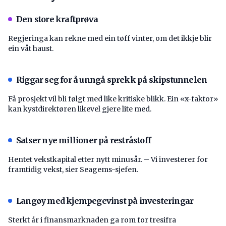
Den store kraftprøva
Regjeringa kan rekne med ein tøff vinter, om det ikkje blir
ein våt haust.
Riggar seg for å unngå sprekk på skipstunnelen
Få prosjekt vil bli følgt med like kritiske blikk. Ein «x-faktor»
kan kystdirektøren likevel gjere lite med.
Satser nye millioner på restråstoff
Hentet vekstkapital etter nytt minusår. – Vi investerer for
framtidig vekst, sier Seagems-sjefen.
Langøy med kjempegevinst på investeringar
Sterkt år i finansmarknaden ga rom for tresifra