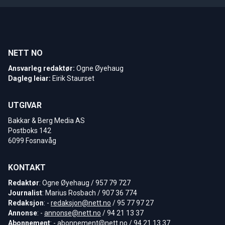
NETT NO
Ansvarleg redaktør:
Ogne Øyehaug
Dagleg leiar:
Eirik Staurset
UTGIVAR
Bakkar & Berg Media AS
Postboks 142
6099 Fosnavåg
KONTAKT
Redaktør
: Ogne Øyehaug / 957 79 727
Journalist
: Marius Rosbach / 907 36 774
Redaksjon
: -
redaksjon@nett.no
/ 95 77 97 27
Annonse
: -
annonse@nett.no
/ 94 21 13 37
Abonnement
: -
abonnement@nett.no
/ 94 21 13 37