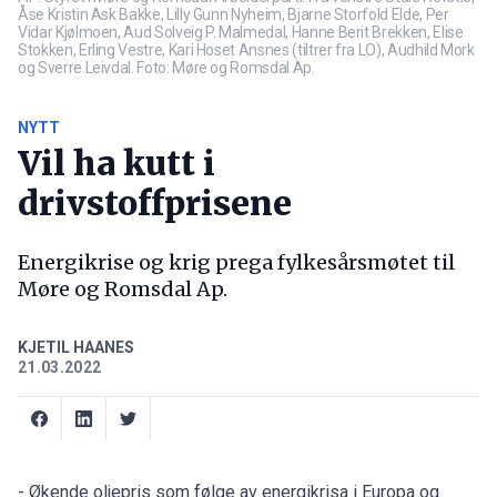
Åse Kristin Ask Bakke, Lilly Gunn Nyheim, Bjarne Storfold Elde, Per
Vidar Kjølmoen, Aud Solveig P. Malmedal, Hanne Berit Brekken, Elise
Stokken, Erling Vestre, Kari Hoset Ansnes (tiltrer fra LO), Audhild Mork
og Sverre Leivdal. Foto: Møre og Romsdal Ap.
NYTT
Vil ha kutt i
drivstoffprisene
Energikrise og krig prega fylkesårsmøtet til
Møre og Romsdal Ap.
KJETIL HAANES
21.03.2022
- Økende oljepris som følge av energikrisa i Europa og