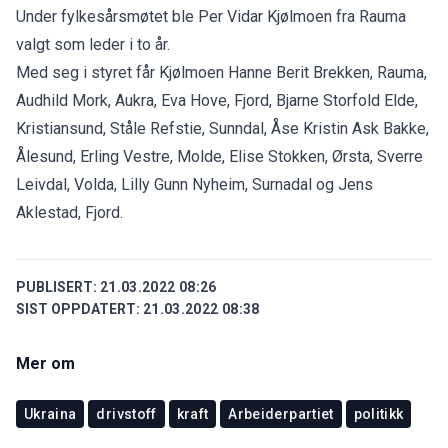
Under fylkesårsmøtet ble Per Vidar Kjølmoen fra Rauma
valgt som leder i to år.
Med seg i styret får Kjølmoen Hanne Berit Brekken, Rauma,
Audhild Mork, Aukra, Eva Hove, Fjord, Bjarne Storfold Elde,
Kristiansund, Ståle Refstie, Sunndal, Åse Kristin Ask Bakke,
Ålesund, Erling Vestre, Molde, Elise Stokken, Ørsta, Sverre
Leivdal, Volda, Lilly Gunn Nyheim, Surnadal og Jens
Aklestad, Fjord.
PUBLISERT:
21.03.2022 08:26
SIST OPPDATERT:
21.03.2022 08:38
Mer om
Ukraina
drivstoff
kraft
Arbeiderpartiet
politikk