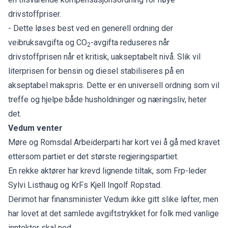
drivstoffpriser.
- Dette løses best ved en generell ordning der
veibruksavgifta og CO
-avgifta reduseres når
2
drivstoffprisen når et kritisk, uakseptabelt nivå. Slik vil
literprisen for bensin og diesel stabiliseres på en
akseptabel makspris. Dette er en universell ordning som vil
treffe og hjelpe både husholdninger og næringsliv, heter
det.
Vedum venter
Møre og Romsdal Arbeiderparti har kort vei å gå med kravet
ettersom partiet er det største regjeringspartiet.
En rekke aktører har krevd lignende tiltak, som Frp-leder
Sylvi Listhaug og KrFs Kjell Ingolf Ropstad.
Derimot har finansminister Vedum ikke gitt slike løfter, men
har lovet at det samlede avgiftstrykket for folk med vanlige
inntekter skal ned.