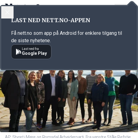
LOGG INN
MENY
Annonsørinnhold
LAST NED NETT.NO-APPEN
Link for annonse
Få nett.no som app på Android for enklere tilgang til
de siste nyhetene.
Last ned fra
Google Play
AP: Styret i Møre og Romsdal Arbeiderparti. Fra venstre Ståle Refstie,