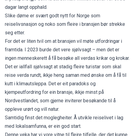
dagar langt opphald.
Slike døme er svært godt nytt for Norge som
reiselivsnasjon og noko som fleire i bransjen bør strekke
seg etter.
For det er liten tvil om at bransjen vil møte utfordringar i
framtida. I 2023 burde det vere sjølvsagt – men det er
ingen menneskerett å få besøke all verdas krikar og krokar.
Det er iallfall sjølvsagt at stadig fleire turistar som skal
reise verda rundt, ikkje heng saman med ønske om å få til
kutt i klimautsleppa. Det er eit paradoks og
kjempeutfordring for ein bransje, ikkje minst på
Nordvestlandet, som gjerne inviterer besøkande til å
oppleve urørt og vill natur.
Samtidig finst det moglegheiter. Å utvikle reiselivet i lag
med lokalsamfunna, er ein god start.
Denne veka har vi vore vitne til fleire tilfelle, der det kunne