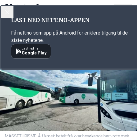
LOGG INN
MENY
Annonsørinnhold
LAST NED NETT.NO-APPEN
Link for annonse
Få nett.no som app på Android for enklere tilgang til de
siste nyhetene.
Last ned fra
Google Play
MASSETURISME: Å få meir betalt frå kvar besøkande har vorte meir