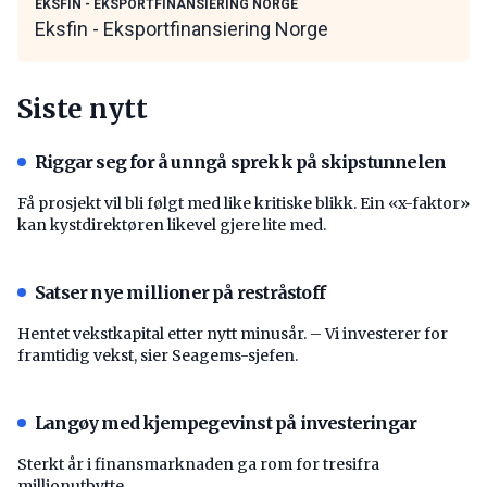
EKSFIN - EKSPORTFINANSIERING NORGE
Eksfin - Eksportfinansiering Norge
Siste nytt
Riggar seg for å unngå sprekk på skipstunnelen
Få prosjekt vil bli følgt med like kritiske blikk. Ein «x-faktor»
kan kystdirektøren likevel gjere lite med.
Satser nye millioner på restråstoff
Hentet vekstkapital etter nytt minusår. – Vi investerer for
framtidig vekst, sier Seagems-sjefen.
Langøy med kjempegevinst på investeringar
Sterkt år i finansmarknaden ga rom for tresifra
millionutbytte.