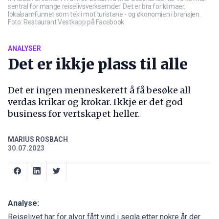
sentral for mange reiselivsverksemder. Det er bra for klimaer,
lokalsamfunnet som tek i mot turistane - og økonomien i bransjen.
Foto: Restaurant Vestkapp på Facebook
ANALYSER
Det er ikkje plass til alle
Det er ingen menneskerett å få besøke all
verdas krikar og krokar. Ikkje er det god
business for vertskapet heller.
MARIUS ROSBACH
30.07.2023
Analyse:
Reiselivet har for alvor fått vind i segla etter nokre år der