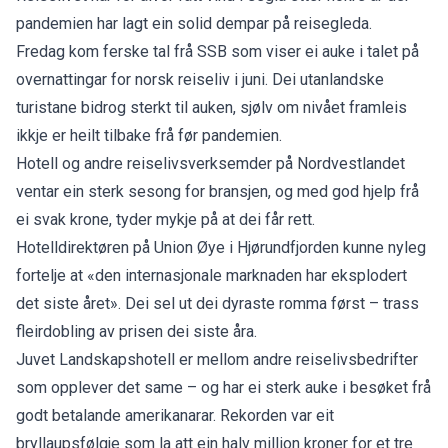
pandemien har lagt ein solid dempar på reisegleda.
Fredag kom ferske tal frå SSB som viser ei
auke i talet på
overnattingar
for norsk reiseliv i juni. Dei utanlandske
turistane bidrog sterkt til auken, sjølv om nivået framleis
ikkje er heilt tilbake frå før pandemien.
Hotell og andre reiselivsverksemder på Nordvestlandet
ventar ein sterk sesong for bransjen, og med god hjelp frå
ei svak krone, tyder mykje på at dei får rett.
Hotelldirektøren på Union Øye i Hjørundfjorden kunne nyleg
fortelje at «
den internasjonale marknaden har eksplodert
det siste året
». Dei sel ut dei dyraste romma først – trass
fleirdobling av prisen dei siste åra.
Juvet Landskapshotell er mellom andre reiselivsbedrifter
som opplever det same – og har ei sterk auke i besøket frå
godt betalande amerikanarar. Rekorden var eit
bryllaupsfølgje som la att ein halv million kroner
for et tre