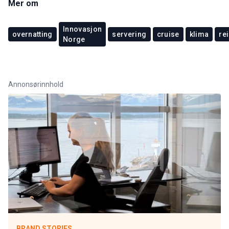
Mer om
Innovasjon
overnatting
servering
cruise
klima
rei
Norge
Annonsørinnhold
BRAND STORIES