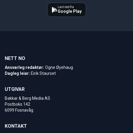
Last ned fra
Google Play
NETT NO
Ansvarleg redaktør:
Ogne Øyehaug
Dagleg leiar:
Eirik Staurset
UTGIVAR
Bakkar & Berg Media AS
Postboks 142
6099 Fosnavåg
KONTAKT