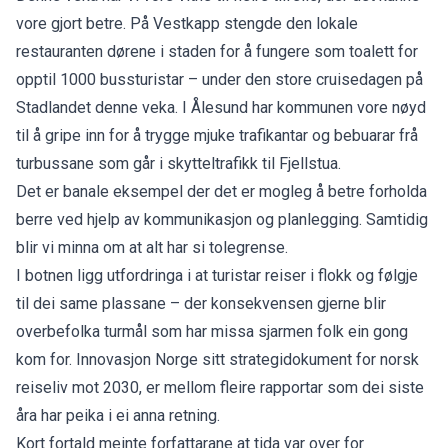
vore gjort betre. På Vestkapp
stengde den lokale
restauranten dørene
i staden for å fungere som toalett for
opptil 1000 bussturistar – under den store cruisedagen på
Stadlandet denne veka. I Ålesund har
kommunen vore nøyd
til å gripe inn
for å trygge mjuke trafikantar og bebuarar frå
turbussane som går i skytteltrafikk til Fjellstua.
Det er banale eksempel der det er mogleg å betre forholda
berre ved hjelp av kommunikasjon og planlegging. Samtidig
blir vi minna om at alt har si tolegrense.
I botnen ligg utfordringa i at turistar reiser i flokk og følgje
til dei same plassane – der konsekvensen gjerne blir
overbefolka turmål som har missa sjarmen folk ein gong
kom for. Innovasjon Norge sitt
strategidokument
for norsk
reiseliv mot 2030, er mellom fleire rapportar som dei siste
åra har peika i ei anna retning.
Kort fortald meinte forfattarane at tida var over for