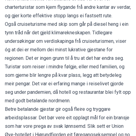
charterturistar som kjem flygande frå andre kantar av verdar,
og gjer korte effektive stopp langs ei fastsett rute.
Også cruiseturisme med skip som går på diesel heng i ein
tynn tråd når det gjeld klimarekneskapen. Tidlegare
undersøkingar om verdiskapinga frå cruiseturismen
, viser
óg at dei er mellom dei minst lukrative gjestane for
regionen. Det er ingen grunn til å tru at det har endra seg.
Turistar som reiser i mindre følgje, eller med familien, og
som gjerne blir lengre på kvar plass, legg att betydeleg
meir pengar. Det var ei erfaring mange i reiselivet gjorde
seg under pandemien, då hotell og restaurantar blei fylt opp
med godt betalande nordmenn.
Betre betalande gjestar gir også fleire og tryggare
arbeidsplassar. Det bør vere eit opplagt mål for ein bransje
som har vore prega av svak lønnsemd. Slik sett er Union
Øye-hotellet i Hjørundfjorden eit føregangseksempel og no