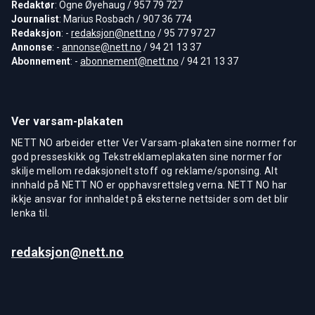
Redaktør
: Ogne Øyehaug / 957 79 727
Journalist
: Marius Rosbach / 907 36 774
Redaksjon
: -
redaksjon@nett.no
/ 95 77 97 27
Annonse
: -
annonse@nett.no
/ 94 21 13 37
Abonnement
: -
abonnement@nett.no
/ 94 21 13 37
Ver varsam-plakaten
NETT NO arbeider etter Ver Varsam-plakaten sine normer for
god presseskikk og Tekstreklameplakaten sine normer for
skilje mellom redaksjonelt stoff og reklame/sponsing. Alt
innhald på NETT NO er opphavsrettsleg verna. NETT NO har
ikkje ansvar for innhaldet på eksterne nettsider som det blir
lenka til.
redaksjon@nett.no