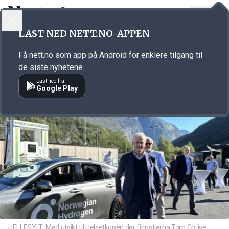
LOGG INN
MENY
Annonsørinnhold
LAST NED NETT.NO-APPEN
Link for annonse
Få nett.no som app på Android for enklere tilgang til
de siste nyhetene.
Last ned fra
Google Play
HELLESYLT: Med utsikt til Helsetkopen der filmstjerna Tom Cruise