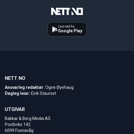
Last ned fra
Google Play
NETT NO
Ansvarleg redaktør:
Ogne Øyehaug
Dagleg leiar:
Eirik Staurset
UTGIVAR
Bakkar & Berg Media AS
Postboks 142
6099 Fosnavåg