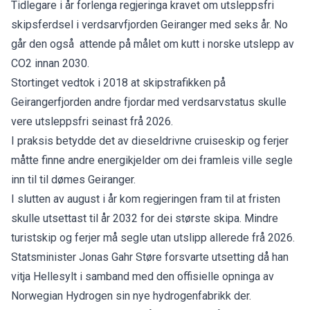
Tidlegare i år forlenga regjeringa kravet om utsleppsfri
skipsferdsel i verdsarvfjorden Geiranger med seks år. No
går den også attende på målet om kutt i norske utslepp av
CO2 innan 2030.
Stortinget vedtok i 2018 at skipstrafikken på
Geirangerfjorden andre fjordar med verdsarvstatus skulle
vere utsleppsfri seinast frå 2026.
I praksis betydde det av dieseldrivne cruiseskip og ferjer
måtte finne andre energikjelder om dei framleis ville segle
inn til til dømes Geiranger.
I slutten av august i år kom regjeringen fram til at fristen
skulle utsettast til år 2032 for dei største skipa. Mindre
turistskip og ferjer må segle utan utslipp allerede frå 2026.
Statsminister Jonas Gahr Støre forsvarte utsetting då han
vitja Hellesylt i samband med den offisielle opninga av
Norwegian Hydrogen sin nye hydrogenfabrikk der.