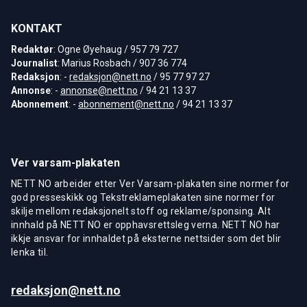
KONTAKT
Redaktør
: Ogne Øyehaug / 957 79 727
Journalist
: Marius Rosbach / 907 36 774
Redaksjon
: -
redaksjon@nett.no
/ 95 77 97 27
Annonse
: -
annonse@nett.no
/ 94 21 13 37
Abonnement
: -
abonnement@nett.no
/ 94 21 13 37
Ver varsam-plakaten
NETT NO arbeider etter Ver Varsam-plakaten sine normer for
god presseskikk og Tekstreklameplakaten sine normer for
skilje mellom redaksjonelt stoff og reklame/sponsing. Alt
innhald på NETT NO er opphavsrettsleg verna. NETT NO har
ikkje ansvar for innhaldet på eksterne nettsider som det blir
lenka til.
redaksjon@nett.no