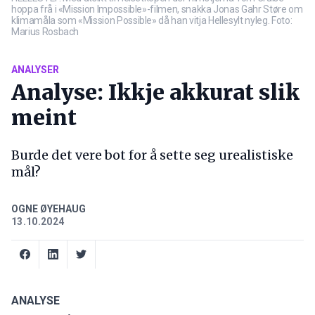
hoppa frå i «Mission Impossible»-filmen, snakka Jonas Gahr Støre om
klimamåla som «Mission Possible» då han vitja Hellesylt nyleg. Foto:
Marius Rosbach
ANALYSER
Analyse: Ikkje akkurat slik
meint
Burde det vere bot for å sette seg urealistiske
mål?
OGNE ØYEHAUG
13.10.2024
ANALYSE