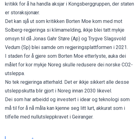
kritikk for å ha handla aksjar i Kongsberggruppen, der staten
er storaksjonær.
Det kan sjå ut som kritikken Borten Moe kom med mot
Solberg-regjeringa si klimamelding, ikkje blei tatt mykje
omsyn til då Jonas Gahr Støre (Ap) og Trygve Slagsvold
Vedum (Sp) blei samde om regjeringsplattformen i 2021.
I staden for å gjere som Borten Moe etterlyste, auka dei
målet for kor mykje Noreg skulle redusere dei norske CO2-
utsleppa.
No tek regjeringa atterhald. Det er ikkje sikkert alle desse
utsleppskutta blir gjort i Noreg innan 2030 likevel.
Dei som har arbeidd og investert i idear og teknologi som
må til for å nå måla kan kjenne seg litt lurt, akkurat som i
tilfelle med nullutsleppkravet i Geiranger.