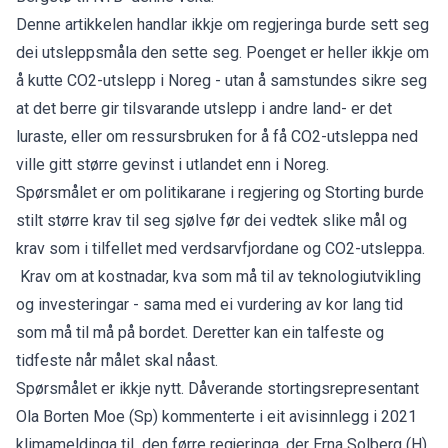
Denne artikkelen handlar ikkje om regjeringa burde sett seg
dei utsleppsmåla den sette seg. Poenget er heller ikkje om
å kutte CO2-utslepp i Noreg - utan å samstundes sikre seg
at det berre gir tilsvarande utslepp i andre land- er det
luraste, eller om ressursbruken for å få CO2-utsleppa ned
ville gitt større gevinst i utlandet enn i Noreg.
Spørsmålet er om politikarane i regjering og Storting burde
stilt større krav til seg sjølve før dei vedtek slike mål og
krav som i tilfellet med verdsarvfjordane og CO2-utsleppa.
Krav om at kostnadar, kva som må til av teknologiutvikling
og investeringar - sama med ei vurdering av kor lang tid
som må til må på bordet. Deretter kan ein talfeste og
tidfeste når målet skal nåast.
Spørsmålet er ikkje nytt. Dåverande stortingsrepresentant
Ola Borten Moe (Sp) kommenterte i eit avisinnlegg i 2021
klimameldinga til den førre regjeringa, der Erna Solberg (H)