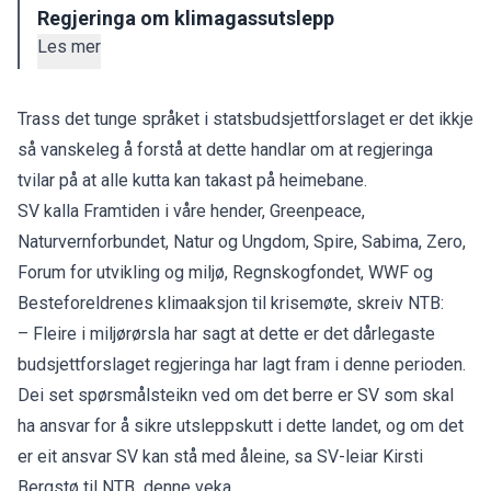
Regjeringa om klimagassutslepp
Les mer
Trass det tunge språket i statsbudsjettforslaget er det ikkje
så vanskeleg å forstå at dette handlar om at regjeringa
tvilar på at alle kutta kan takast på heimebane.
SV kalla Framtiden i våre hender, Greenpeace,
Naturvernforbundet, Natur og Ungdom, Spire, Sabima, Zero,
Forum for utvikling og miljø, Regnskogfondet, WWF og
Besteforeldrenes klimaaksjon til krisemøte, skreiv NTB:
– Fleire i miljørørsla har sagt at dette er det dårlegaste
budsjettforslaget regjeringa har lagt fram i denne perioden.
Dei set spørsmålsteikn ved om det berre er SV som skal
ha ansvar for å sikre utsleppskutt i dette landet, og om det
er eit ansvar SV kan stå med åleine, sa SV-leiar Kirsti
Bergstø til NTB denne veka.