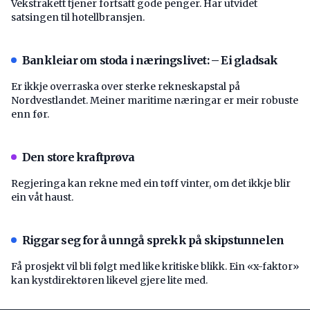
Vekstrakett tjener fortsatt gode penger. Har utvidet
satsingen til hotellbransjen.
Bankleiar om stoda i næringslivet: – Ei gladsak
Er ikkje overraska over sterke rekneskapstal på
Nordvestlandet. Meiner maritime næringar er meir robuste
enn før.
Den store kraftprøva
Regjeringa kan rekne med ein tøff vinter, om det ikkje blir
ein våt haust.
Riggar seg for å unngå sprekk på skipstunnelen
Få prosjekt vil bli følgt med like kritiske blikk. Ein «x-faktor»
kan kystdirektøren likevel gjere lite med.