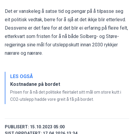
Det er vanskeleg å satse tid og pengar på å tilpasse seg
eit politisk vedtak, berre for å sjå at det ikkje blir etterlevd.
Dessverre er det fare for at det blir ei erfaring på fleire felt,
etterkvart som fristen for å nå både Solberg- og Støre-
regjeringa sine mål for utsleppskutt innan 2030 rykkjer
nærare og nærare.
LES OGSÅ
Kostnadane på bordet
Prisen for å nå det politiske fleirtalet sitt mål om store kutt i
CO2-utslepp hadde vore greit å få på bordet.
PUBLISERT:
15.10.2023 05:00
SIST OPPDATERT:
17.04.2026 13:34