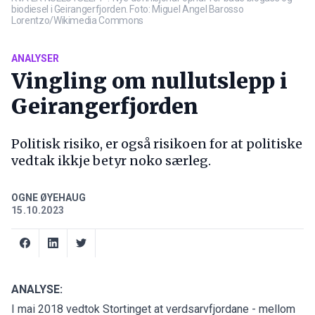
biodiesel i Geirangerfjorden. Foto: Miguel Angel Barosso
Lorentzo/Wikimedia Commons
ANALYSER
Vingling om nullutslepp i
Geirangerfjorden
Politisk risiko, er også risikoen for at politiske
vedtak ikkje betyr noko særleg.
OGNE ØYEHAUG
15.10.2023
ANALYSE:
I mai 2018 vedtok Stortinget at verdsarvfjordane - mellom