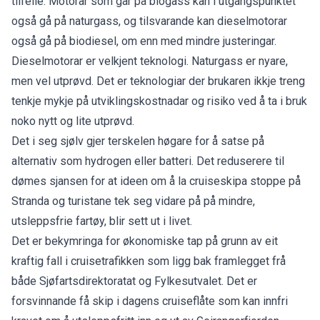
tilfelle. Motorar som går på biogass kan i utgangspunktet
også gå på naturgass, og tilsvarande kan dieselmotorar
også gå på biodiesel, om enn med mindre justeringar.
Dieselmotorar er velkjent teknologi. Naturgass er nyare,
men vel utprøvd. Det er teknologiar der brukaren ikkje treng
tenkje mykje på utviklingskostnadar og risiko ved å ta i bruk
noko nytt og lite utprøvd.
Det i seg sjølv gjer terskelen høgare for å satse på
alternativ som hydrogen eller batteri. Det reduserere til
dømes sjansen for at ideen om å la cruiseskipa stoppe på
Stranda og turistane tek seg vidare på på mindre,
utsleppsfrie fartøy, blir sett ut i livet.
Det er bekymringa for økonomiske tap på grunn av eit
kraftig fall i cruisetrafikken som ligg bak framlegget frå
både Sjøfartsdirektoratat og Fylkesutvalet. Det er
forsvinnande få skip i dagens cruiseflåte som kan innfri