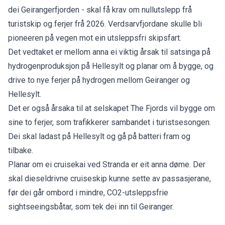
dei Geirangerfjorden - skal få krav om nullutslepp frå
turistskip og ferjer frå 2026. Verdsarvfjordane skulle bli
pioneeren på vegen mot ein utsleppsfri skipsfart.
Det vedtaket er mellom anna ei viktig årsak til satsinga på
hydrogenproduksjon på Hellesylt og planar om å bygge, og
drive to nye ferjer på hydrogen mellom Geiranger og
Hellesylt.
Det er også årsaka til at selskapet The Fjords vil bygge om
sine to ferjer, som trafikkerer sambandet i turistsesongen.
Dei skal ladast på Hellesylt og gå på batteri fram og
tilbake.
Planar om ei cruisekai ved Stranda er eit anna døme. Der
skal dieseldrivne cruiseskip kunne sette av passasjerane,
før dei går ombord i mindre, CO2-utsleppsfrie
sightseeingsbåtar, som tek dei inn til Geiranger.