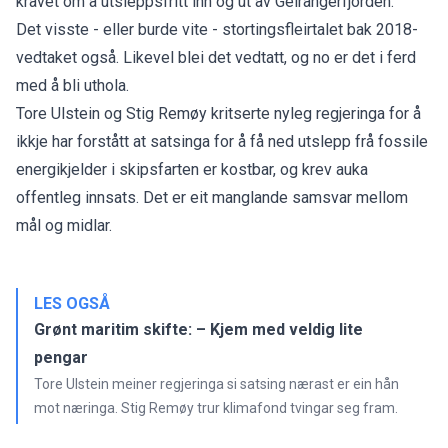
kravet om å utsleppsfritt inn og ut av Geirangerfjorden.
Det visste - eller burde vite - stortingsfleirtalet bak 2018-
vedtaket også. Likevel blei det vedtatt, og no er det i ferd
med å bli uthola.
Tore Ulstein og Stig Remøy kritserte nyleg regjeringa for å
ikkje har forstått at satsinga for å få ned utslepp frå fossile
energikjelder i skipsfarten er kostbar, og krev auka
offentleg innsats. Det er eit manglande samsvar mellom
mål og midlar.
LES OGSÅ
Grønt maritim skifte: – Kjem med veldig lite
pengar
Tore Ulstein meiner regjeringa si satsing nærast er ein hån
mot næringa. Stig Remøy trur klimafond tvingar seg fram.