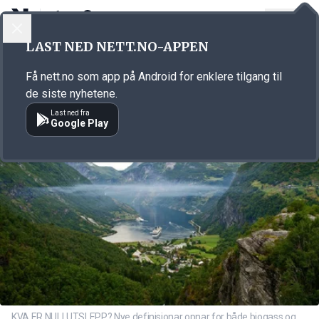
LOGG INN
MENY
Annonsørinnhold
LAST NED NETT.NO-APPEN
Link for annonse
Få nett.no som app på Android for enklere tilgang til
de siste nyhetene.
Last ned fra
Google Play
KVA ER NULLUTSLEPP? Nye definisjonar opnar for både biogass og