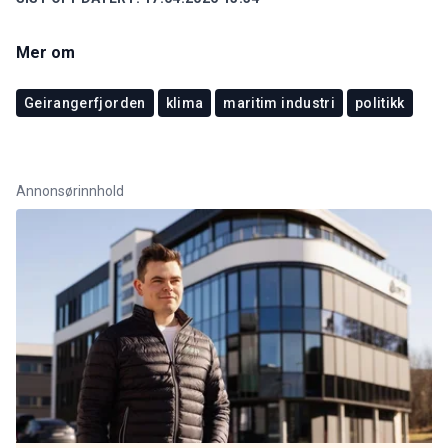
Mer om
Geirangerfjorden
klima
maritim industri
politikk
Annonsørinnhold