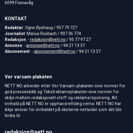
6099 Fosnavåg
KONTAKT
Redaktør
: Ogne Øyehaug / 957 79 727
Journalist
: Marius Rosbach / 907 36 774
Redaksjon
: -
redaksjon@nett.no
/ 95 77 97 27
Annonse
: -
annonse@nett.no
/ 94 21 13 37
Abonnement
: -
abonnement@nett.no
/ 94 21 13 37
Ver varsam-plakaten
NETT NO arbeider etter Ver Varsam-plakaten sine normer for
god presseskikk og Tekstreklameplakaten sine normer for
skilje mellom redaksjonelt stoff og reklame/sponsing. Alt
innhald på NETT NO er opphavsrettsleg verna. NETT NO har
ikkje ansvar for innhaldet på eksterne nettsider som det blir
lenka til.
redaksjon@nett.no