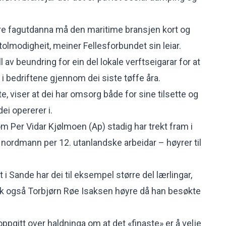
ire fagutdanna må den maritime bransjen kort og
lmodigheit, meiner Fellesforbundet sin leiar.
 av beundring for ein del lokale verftseigarar for at
iv i bedriftene gjennom dei siste tøffe åra.
tte, viser at dei har omsorg både for sine tilsette og
i opererer i.
Per Vidar Kjølmoen (Ap) stadig har trekt fram i
ordmann per 12. utanlandske arbeidar – høyrer til
i Sande har dei til eksempel større del lærlingar,
kk også Torbjørn Røe Isaksen høyre då han besøkte
ppgitt over haldninga om at det «finaste» er å velje