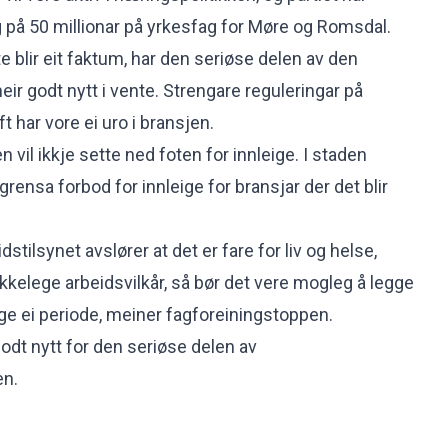
ng på 50 millionar på yrkesfag for Møre og Romsdal.
e blir eit faktum, har den seriøse delen av den
ir godt nytt i vente. Strengare reguleringar på
t har vore ei uro i bransjen.
n vil ikkje sette ned foten for innleige. I staden
grensa forbod for innleige for bransjar der det blir
stilsynet avslører at det er fare for liv og helse,
skikkelege arbeidsvilkår, så bør det vere mogleg å legge
ge ei periode, meiner fagforeiningstoppen.
odt nytt for den seriøse delen av
en.