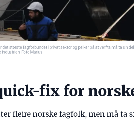
største fagforbundet i privat sektor og peiker på at verfta må ta sin del 
me industrien. Foto Marius
uick-fix for norsk
tter fleire norske fagfolk, men må ta 