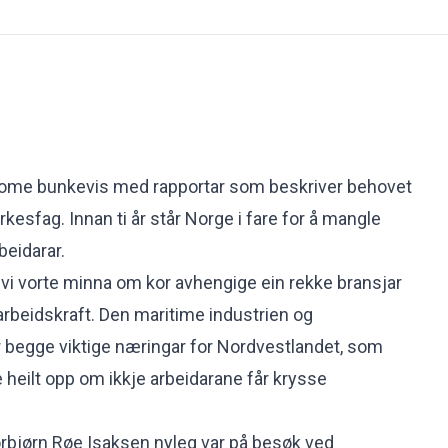
t kome bunkevis med rapportar som beskriver behovet
yrkesfag. Innan ti år står Norge i fare for å mangle
eidarar.
vi vorte minna om kor avhengige ein rekke bransjar
 arbeidskraft. Den maritime industrien og
er begge viktige næringar for Nordvestlandet, som
pe heilt opp om ikkje arbeidarane får krysse
orbjørn Røe Isaksen
nyleg var på besøk ved