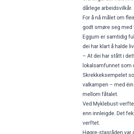
dårlege arbeidsvilkår.
For å nå målet om fle
godt smøre seg med to
Eggum er samtidig full
dei har klart å halde l
– At dei har stått i de
lokalsamfunnet som de
Skrekkeksempelet som 
valkampen – med éin n
mellom fåtalet.
Ved Myklebust-verftet 
enn innleigde. Det fe
verftet.
Høgre-stasråden var o