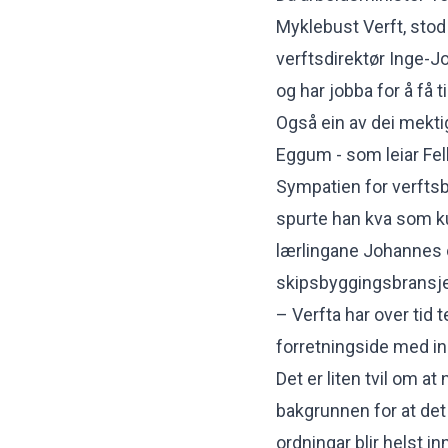
Myklebust Verft
, stod
verftsdirektør Inge-J
og har jobba for å få ti
Også ein av dei mektig
Eggum - som leiar Fel
Sympatien for verfts
spurte han kva som ku
lærlingane Johannes
skipsbyggingsbransj
– Verfta har over tid te
forretningside med inn
Det er liten tvil om a
bakgrunnen for at det 
ordningar blir helst i