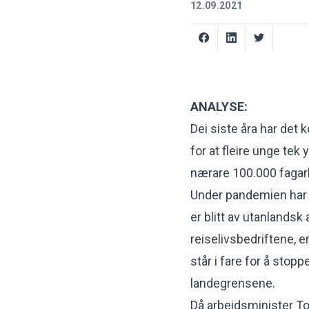
12.09.2021
ANALYSE:
Dei siste åra har de
for at fleire unge tek 
nærare 100.000 fagarb
Under pandemien har 
er blitt av utanlandsk
reiselivsbedriftene, 
står i fare for å stop
landegrensene.
Då arbeidsminister T