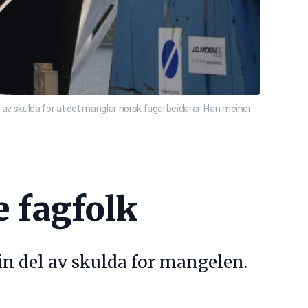
av skulda for at det manglar norsk fagarbeidarar. Han meiner
e fagfolk
sin del av skulda for mangelen.