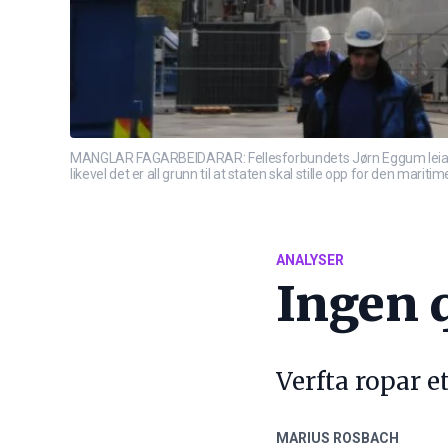
MANGLAR FAGARBEIDARAR: Fellesforbundets Jørn Eggum leiar det 
likevel det er all grunn til at staten skal stille opp for den mariti
ANALYSER
Ingen q
Verfta ropar e
MARIUS ROSBACH