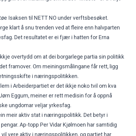
Røe Isaksen til
NETT NO under verftsbesøket
.
orge klart å snu trenden ved at fleire enn halvparten
sfag. Det resultatet er ei fjær i hatten for Erna
kkje overtydd om at dei borgarlege partia sin politikk
ndet framover. Om meiningsmålingane får rett, ligg
retningsskifte i næringspolitikken.
m i Arbeiderpartiet er det ikkje noko tvil om kva
 Jørn Eggum, meiner er rett medisin for å oppnå
rske ungdomar veljar yrkesfag.
ein meir aktiv stat i næringspolitikk. Det betyr i
r pengar. Ap-topp Per Vidar Kjølmoen har samtidig
vil vere aktiv i næringspolitikken, og partiet har