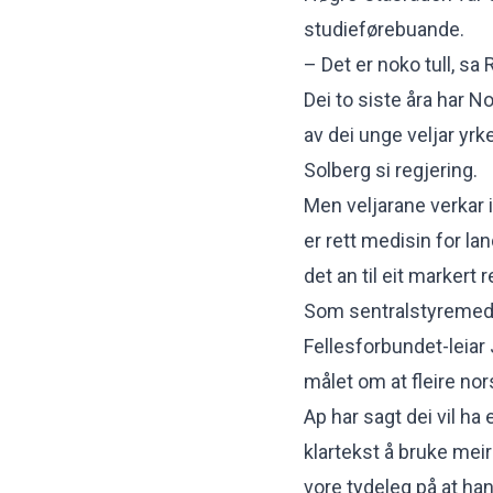
studieførebuande.
– Det er noko tull, sa 
Dei to siste åra har N
av dei unge veljar yrke
Solberg si regjering.
Men veljarane verkar i
er rett medisin for la
det an til eit markert 
Som sentralstyremedle
Fellesforbundet-leiar
målet om at fleire no
Ap har sagt dei vil ha 
klartekst å bruke mei
vore tydeleg på at han 