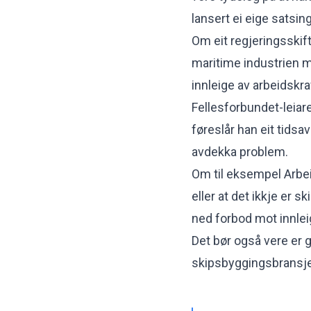
lansert ei eige satsi
Om eit regjeringsskift
maritime industrien me
innleige av arbeidskraf
Fellesforbundet-leiare
føreslår han eit tidsav
avdekka problem.
Om til eksempel Arbeid
eller at det ikkje er 
ned forbod mot innlei
Det bør også vere er g
skipsbyggingsbransj