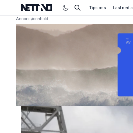
Tips oss
Last ned 
Annonsørinnhold
Link for annonse