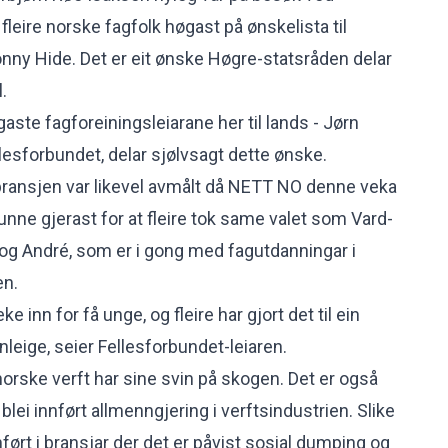
 fleire norske fagfolk høgast på ønskelista til
onny Hide. Det er eit ønske Høgre-statsråden delar
l.
aste fagforeiningsleiarane her til lands - Jørn
lesforbundet, delar sjølvsagt dette ønske.
bransjen var likevel avmålt då NETT NO denne veka
nne gjerast for at fleire tok same valet som
Vard-
 og André
, som er i gong med fagutdanningar i
en.
ke inn for få unge, og fleire har gjort det til ein
leige, seier Fellesforbundet-leiaren.
t norske verft har sine svin på skogen. Det er også
blei innført allmenngjering i verftsindustrien. Slike
nnført i bransjar der det er påvist sosial dumping og