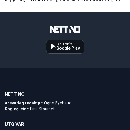
Last ned fra
Google Play
NETT NO
Ansvarleg redaktør:
Ogne Øyehaug
Dagleg leiar:
Eirik Staurset
UTGIVAR