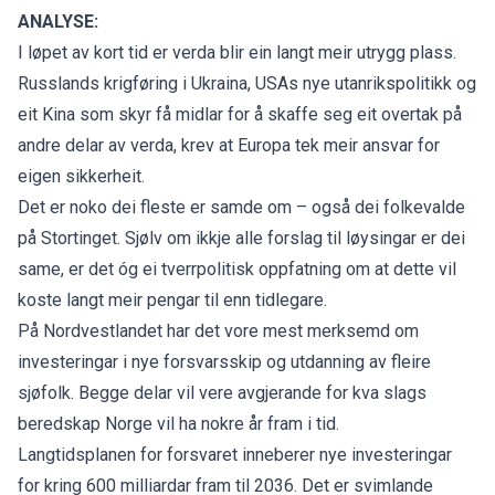
ANALYSE:
I løpet av kort tid er verda blir ein langt meir utrygg plass.
Russlands krigføring i Ukraina, USAs nye utanrikspolitikk og
eit Kina som skyr få midlar for å skaffe seg eit overtak på
andre delar av verda, krev at Europa tek meir ansvar for
eigen sikkerheit.
Det er noko dei fleste er samde om – også dei folkevalde
på Stortinget. Sjølv om ikkje alle forslag til løysingar er dei
same, er det óg ei tverrpolitisk oppfatning om at dette vil
koste langt meir pengar til enn tidlegare.
På Nordvestlandet har det vore mest merksemd om
investeringar i nye forsvarsskip og utdanning av fleire
sjøfolk. Begge delar vil vere avgjerande for kva slags
beredskap Norge vil ha nokre år fram i tid.
Langtidsplanen for forsvaret inneberer nye investeringar
for kring 600 milliardar fram til 2036. Det er svimlande