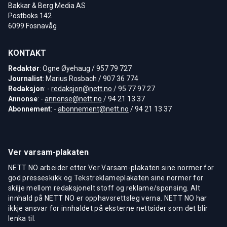
Bakkar & Berg Media AS
Postboks 142
6099 Fosnavåg
KONTAKT
Redaktør
: Ogne Øyehaug / 957 79 727
Journalist
: Marius Rosbach / 907 36 774
Redaksjon
: -
redaksjon@nett.no
/ 95 77 97 27
Annonse
: -
annonse@nett.no
/ 94 21 13 37
Abonnement
: -
abonnement@nett.no
/ 94 21 13 37
Ver varsam-plakaten
NETT NO arbeider etter Ver Varsam-plakaten sine normer for
god presseskikk og Tekstreklameplakaten sine normer for
skilje mellom redaksjonelt stoff og reklame/sponsing. Alt
innhald på NETT NO er opphavsrettsleg verna. NETT NO har
ikkje ansvar for innhaldet på eksterne nettsider som det blir
lenka til.