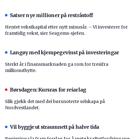
Satser nye millioner på restråstoff
Hentet vekstkapital etter nytt minusår. – Vi investerer for
framtidig vekst, sier Seagems-sjefen.
Langøy med kjempegevinst på investeringar
Sterkt år i finansmarknaden ga rom for tresifra
millionutbytte.
Børsdagen: Kursras for reiarlag
Slik gjekk det med dei børsnoterte selskapa på
Nordvestlandet.
Vil byggje ut straumnett på halve tida
Regjeringa la fram forslag for å møte kraftutfordringane.