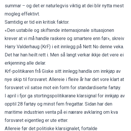
summar – og det er naturlegvis viktig at dei blir nytta mest
mogleg effektivt.
Samtidig er tid ein kritisk faktor.
«Den ustabile og skiftende internasjonale situasjonen
krever at vi må handle raskere og smartere enn før», skreiv
Harry Valderhaug (KrF) i eit
innlegg på Nett No
denne veka.
Det har han heilt rett i. Men så langt verkar ikkje det vere ei
erkjenning alle delar.
Krf-politikaren frå Giske sitt innlegg handla om innkjøp av
nye skip til forsvaret. Allereie i fleire år har det vore klart at
forsvaret vil satse mot ein form for standardiserte fartøy.
I april i fjor
ga stortingspolitikarane klarsignal
for innkjøp av
opptil 28 fartøy og minst fem fregattar. Sidan har den
maritime industrien venta på ei nærare avklaring om kva
forsvaret eigentleg er ute etter.
Allereie før det politiske klarsignalet, fortalde