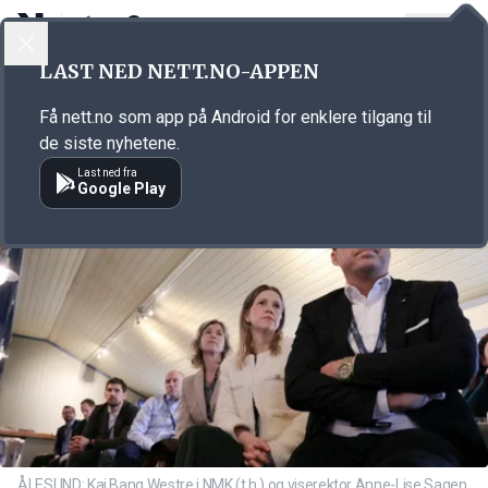
LOGG INN
MENY
Annonsørinnhold
LAST NED NETT.NO-APPEN
Link for annonse
Få nett.no som app på Android for enklere tilgang til
de siste nyhetene.
Last ned fra
Google Play
ÅLESUND: Kaj Bang Westre i NMK (t.h.) og viserektor Anne-Lise Sagen