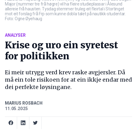
Major (nummer tre frå høgre) vil ha fleire studieplassar i Ålesund
allereie frå hausten. Tysdag stemmer truleg eit fleirtal i Stortinget
mot eit forslag frå Frp som kunne dobla talet på nautikk-studentar.
Foto: Ogne Øyehaug
ANALYSER
Krise og uro ein syretest
for politikken
Ei meir utrygg verd krev raske avgjersler. Då
må ein tole risikoen for at ein ikkje endar med
dei perfekte løysingane.
MARIUS ROSBACH
11.05.2025