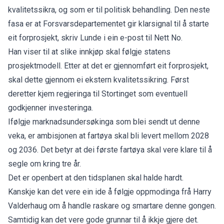
kvalitetssikra, og som er til politisk behandling. Den neste
fasa er at Forsvarsdepartementet gir klarsignal til å starte
eit forprosjekt, skriv Lunde i ein e-post til Nett No.
Han viser til at slike innkjøp skal følgje
statens
prosjektmodell
. Etter at det er gjennomført eit forprosjekt,
skal dette gjennom ei ekstern kvalitetssikring. Først
deretter kjem regjeringa til Stortinget som eventuell
godkjenner investeringa.
Ifølgje
marknadsundersøkinga
som blei sendt ut denne
veka, er ambisjonen at fartøya skal bli levert mellom 2028
og 2036. Det betyr at dei første fartøya skal vere klare til å
segle om kring tre år.
Det er openbert at den tidsplanen skal halde hardt.
Kanskje kan det vere ein ide å følgje oppmodinga frå Harry
Valderhaug om å handle raskare og smartare denne gongen.
Samtidig kan det vere gode grunnar til å ikkje gjere det.