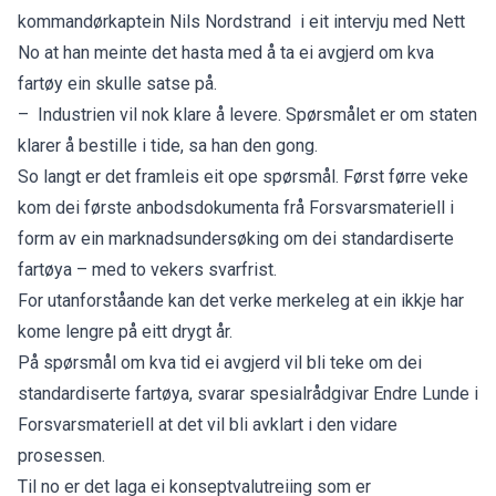
kommandørkaptein Nils Nordstrand i eit
intervju med Nett
No
at han meinte det hasta med å ta ei avgjerd om kva
fartøy ein skulle satse på.
– Industrien vil nok klare å levere. Spørsmålet er om staten
klarer å bestille i tide, sa han den gong.
So langt er det framleis eit ope spørsmål. Først førre veke
kom
dei første anbodsdokumenta
frå Forsvarsmateriell i
form av ein marknadsundersøking om dei standardiserte
fartøya – med to vekers svarfrist.
For utanforståande kan det verke merkeleg at ein ikkje har
kome lengre på eitt drygt år.
På spørsmål om kva tid ei avgjerd vil bli teke om dei
standardiserte fartøya, svarar spesialrådgivar Endre Lunde i
Forsvarsmateriell at det vil bli avklart i den vidare
prosessen.
Til no er det laga ei konseptvalutreiing som er