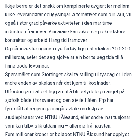
Ikkje berre er det snakk om kompliserte avgjersler mellom
ulike leverandørar og løysingar. Alternativet som blir valt, vil
også i stor grad påverke aktiviteten i den maritime
industrien framover. Vinnarane kan sikre seg rekordstore
kontraktar og arbeid i lang tid framover.
Og når investeringane i nye fartøy ligg i storleiken 200-300
milliardar, seier det seg sjølve at ein bør ta seg tida til å
finne gode løysingar.
Spørsmålet som Stortinget
skal ta stilling til tysdag
er i den
andre enden av skalaen når det kjem til kostnader.
Utfordringa er at det ligg an til å bli betydeleg mangel på
sjøfolk både i forsvaret og den sivile flåten. Frp har
føreslått at regjeringa
inngår avtale om kjøp
av
studieplassar ved NTNU i Ålesund, eller andre institusjonar
som kan tilby slik utdanning – allereie frå hausten.
Fem millionar kroner er beløpet NTNU Ålesund har opplyst