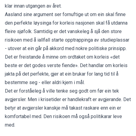
klar innan utgangen av året.
Aasland sine argument ser fornuftige ut om ein skal finne
den perfekte løysinga for korleis nasjonen skal få utdanna
fleire sjøfolk. Samtidig er det vanskeleg å sjå den store
risikoen med å iallfall starte opptrappinga av studieplassar
- utover at ein går på akkord med nokre politiske prinsipp.
Det er freistande å minne om ordtaket om korleis «det
beste er det godes verste fiende». Det handlar om korleis
jakta på det perfekte, gjer at ein brukar for lang tid til å
bestemme seg - eller aldri kjem i mål.
Det er forståeleg å ville tenke seg godt om før ein tek
avgjersler. Men i krisetider er handlekraft er avgjerande. Det
betyr at avgjersler kanskje må takast raskare enn ein er
komfortabel med. Den risikoen må også politikarar leve
med.