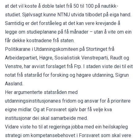
at det vil koste å doble talet frå 50 til 100 på nautikk-
studiet. Sjølvsagt kunne NTNU utvida tilbodet på eiga hand.
Samtidig er det forståeleg at det kan vere krevjande å
legge om studieplanane på få månader – utan å vite om ein
får dekke kostnadene frå staten.
Politikarane i Utdanningskomiteen på Stortinget frå
Arbeidarpartiet, Høgre, Sosialistisk Venstreparti, Raudt og
Venstre,
har avvist forslaget
frå Frp. I staden viste dei til eit
notat
frå statsråd for forsking og høgare utdanning, Sigrun
Aasland.
Her argumenterte statsråden med
utdanningsinstitusjonanes fridom og ansvar for å prioritere
eigne midlar. Og at Forsvaret sjølv bør få velje kva
institusjonar dei skal samarbeide med.
Vidare viste ho til at regjeringa jobba med ein heilskapleg
strategi om kompetansebehovet i Forsvaret som skal vere