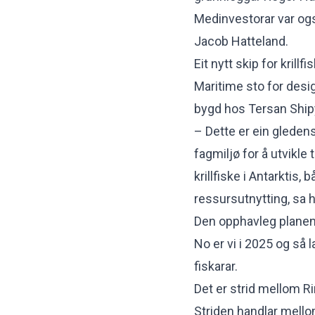
Medinvestorar var og
Jacob Hatteland.
Eit nytt skip for krillf
Maritime sto for desi
bygd hos Tersan Shipy
– Dette er ein gleden
fagmiljø for å utvikle 
krillfiske i Antarktis,
ressursutnytting,
sa 
Den opphavleg planen v
No er vi i 2025 og så 
fiskarar.
Det er strid mellom R
Striden handlar mell