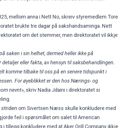
 2025, mellom anna i Nett No,
skreiv styremedlem Tore
ktoratet brukte tre dagar på sakshandsaminga. Nett
rektoratet om det stemmer, men direktoratet vil ikkje
å saken i sin helhet, dermed heller ikke på
etaljer eller fakta, av hensyn til saksbehandlingen.
t komme tilbake til oss på en senere tidspunkt i
sen. For øyeblikket er den hos Nærings- og
 som nevnt»
, skriv Nadia Jdaini i direktoratet si
ing.
på striden om Sivertsen Næss skulle konkludere med
 gjorde feil i spørsmålet om salet til American
og i tillegg konkludere med at Aker Qrill Company ikkje