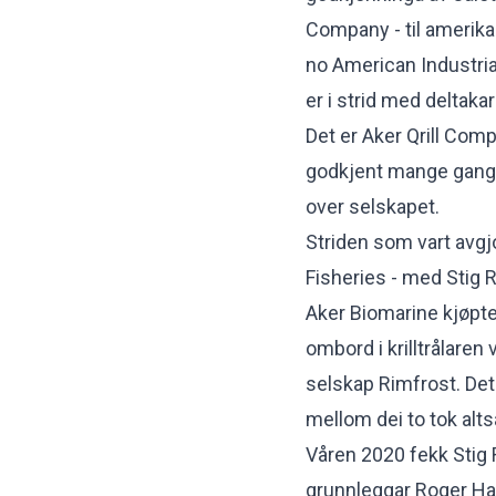
Company - til amerikan
no American Industria
er i strid med deltaka
Det er Aker Qrill Comp
godkjent mange gangar
over selskapet.
Striden som vart avgjo
Fisheries - med Stig 
Aker Biomarine kjøpte
ombord i krilltrålaren
selskap Rimfrost. Det
mellom dei to tok alts
Våren 2020 fekk Sti
grunnleggar Roger Hal