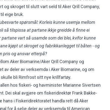
t og skroget til slutt vart seld til Aker Qrill Company,
il eige bruk.
 ubesvarte spørsmål: Korleis kunne usemja mellom
 så tilspissa at partane ikkje greidde å finne ei
 partane vart så usamde som dei blei, kvifor kunne
rane kjøpt ut skroget og fabrikkanlegget til båten - og
om pris og ansvar etterpå?
ellom Aker Biomarine/Aker Qrill Company og
t av deler av verksemda i Aker Biomarine, og om
skulle bli Rimfrost sitt nye krillfartøy.
ballen hos fiskeri- og havminister Marianne Sivertsen
. Dei skal avgjere om fiskeridirektør Frank Bakke-
hans i Fiskeridirektoratet handla rett då Aker
nal for å selje deler av verksemda til American