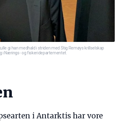
lle gi han medhald i striden med Stig Remøys krillselskap
igg i Nærings- og fiskeridepartementet.
en
psearten i Antarktis har vore