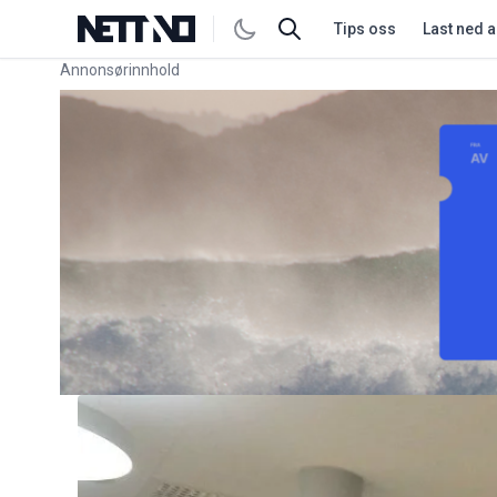
Tips oss
Last ned 
Annonsørinnhold
Link for annonse