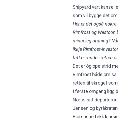
Shipyard vart kanseller
som vil bygge det om t
Her er det også nokre
Rimfrost og Westcon bli
minneleg ordning? Når
ikkje Rimfrost-investo
tatt ei runde i retten 
Det er óg ope strid m
Rimfrost både om sale
retten til skroget som 
I første omgang ligg 
Næss sitt departement
Jensen og byråkratane 
Biomarine fekk klarsig