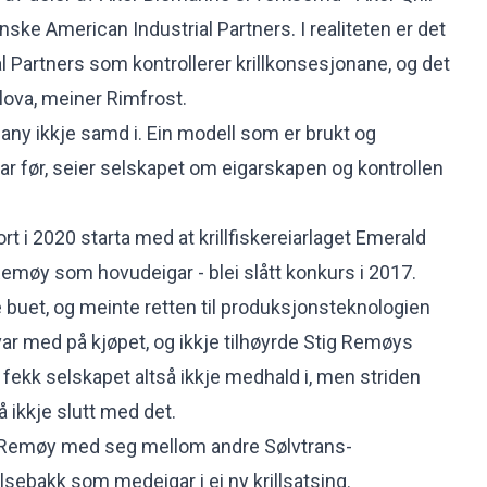
ske American Industrial Partners. I realiteten er det
l Partners som kontrollerer krillkonsesjonane, og det
rlova, meiner Rimfrost.
any ikkje samd i.
Ein modell som er brukt og
 før, seier selskapet om eigarskapen og kontrollen
rt i 2020 starta med at krillfiskereiarlaget Emerald
Remøy som hovudeigar - blei slått konkurs i 2017.
 buet, og meinte retten til produksjonsteknologien
 var med på kjøpet, og ikkje tilhøyrde Stig Remøys
 fekk selskapet altså ikkje medhald i, men striden
å ikkje slutt med det.
g Remøy
med seg mellom andre Sølvtrans-
sebakk som medeigar i ei ny krillsatsing
.