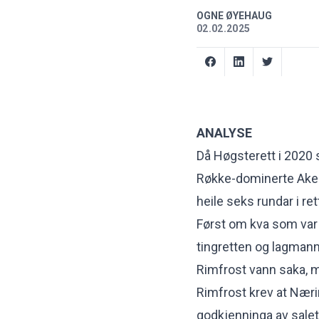
OGNE ØYEHAUG
02.02.2025
ANALYSE
Då Høgsterett i 2020 
Røkke-dominerte Aker
heile seks rundar i re
Først om kva som var 
tingretten og lagmann
Rimfrost vann saka
, 
Rimfrost krev at Nær
godkjenninga
av sale