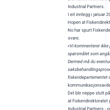
Industrial Partners.
I eit innlegg i januar
Hopen
at Fiskeridire
No har spurt Fiskeridi
svare.
«Vi kommenterer ikke p
spørsmålet som angår d
Dermed må du eventuel
saksbehandlingsproses
fiskeridepartementet
kommunikasjonsavdel
Det blir neppe slutt 
at Fiskeridirektoratet
Industrial Partners - 