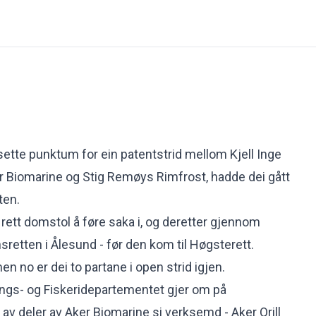
sette punktum for ein patentstrid mellom Kjell Inge
 Biomarine og Stig Remøys Rimfrost, hadde dei gått
tten.
rett domstol å føre saka i, og deretter gjennom
sretten i Ålesund - før den kom til Høgsterett.
men no er dei to partane i open strid igjen.
ings- og Fiskeridepartementet gjer om på
t av deler av Aker Biomarine si verksemd - Aker Qrill