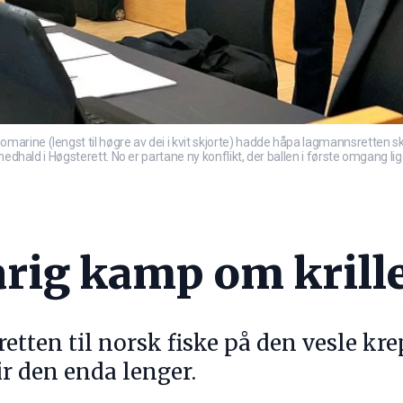
rine (lengst til høgre av dei i kvit skjorte) hadde håpa lagmannsretten sku
medhald i Høgsterett. No er partane ny konflikt, der ballen i første omgang l
rig kamp om krill
retten til norsk fiske på den vesle kre
ir den enda lenger.