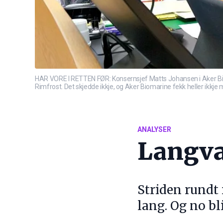
HAR VORE I RETTEN FØR: Konsernsjef Matts Johansen i Aker Bioma
Rimfrost. Det skjedde ikkje, og Aker Biomarine fekk heller ikkje 
ANALYSER
Langva
Striden rundt 
lang. Og no bl