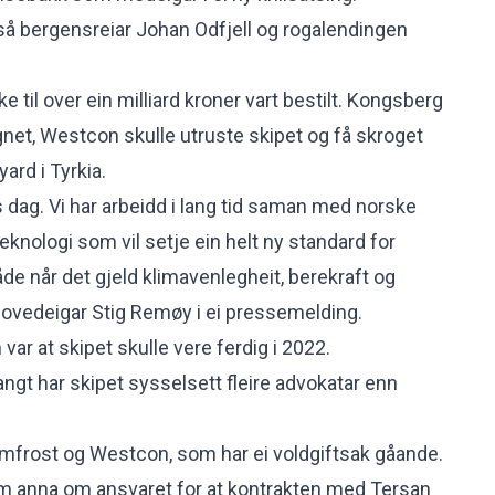
så bergensreiar Johan Odfjell og rogalendingen
iske til over ein milliard kroner vart bestilt. Kongsberg
gnet, Westcon skulle utruste skipet og få skroget
ard i Tyrkia.
s dag. Vi har arbeidd i lang tid saman med norske
teknologi som vil setje ein helt ny standard for
 både når det gjeld klimavenlegheit, berekraft og
hovedeigar Stig Remøy i ei pressemelding
.
ar at skipet skulle vere ferdig i 2022.
langt har skipet sysselsett fleire advokatar enn
imfrost og Westcon, som har ei voldgiftsak gåande.
om anna om ansvaret for at kontrakten med Tersan