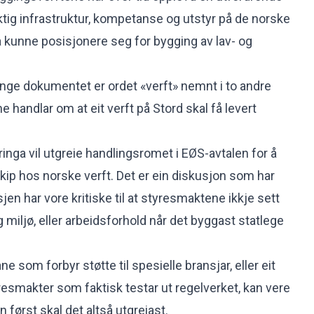
tig infrastruktur, kompetanse og utstyr på de norske
 å kunne posisjonere seg for bygging av lav- og
ange dokumentet
er ordet «verft» nemnt i to andre
handlar om at eit verft på Stord skal få levert
inga vil utgreie handlingsromet i EØS-avtalen for å
kip hos norske verft. Det er ein diskusjon som har
ansjen har vore kritiske til at styresmaktene ikkje sett
g miljø, eller arbeidsforhold når det byggast statlege
ne som forbyr støtte til spesielle bransjar, eller eit
esmakter som faktisk testar ut regelverket, kan vere
først skal det altså utgreiast.