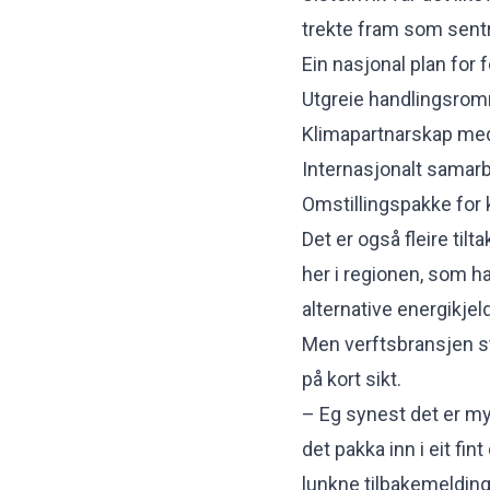
trekte fram som sentr
Ein nasjonal plan for f
Utgreie handlingsrom
Klimapartnarskap med
Internasjonalt samarb
Omstillingspakke for 
Det er også fleire tilt
her i regionen, som 
alternative energikjeld
Men verftsbransjen sto
på kort sikt.
– Eg synest det er my
det pakka inn i eit fi
lunkne tilbakemeldin