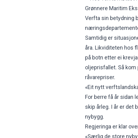
Grønnere Maritim Eks
Verfta sin betydning 
næringsdepartemente
Samtidig er situasjon
åra. Likviditeten hos f
på botn etter ei krevj
oljeprisfallet. Så k
råvarepriser.
«Eit nytt verftslandsk
For berre få år sidan 
skip årleg. I år er det
nybygg.
Regjeringa er klar over
«Særlig de store nyby