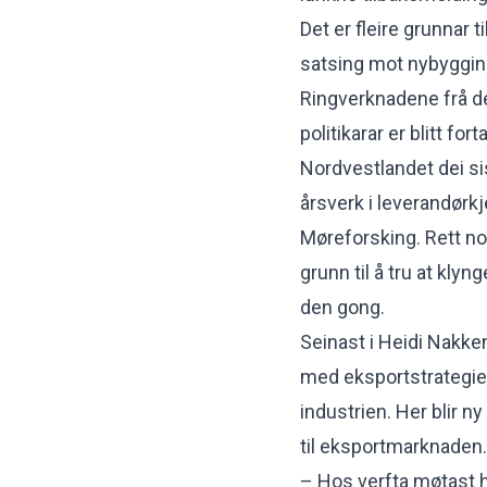
Det er fleire grunnar t
satsing mot nybyggings
Ringverknadene frå de
politikarar er blitt for
Nordvestlandet dei sist
årsverk i leverandørkje
Møreforsking. Rett nok
grunn til å tru at kly
den gong.
Seinast i Heidi Nakke
med eksportstrategien,
industrien. Her blir 
til eksportmarknaden.
– Hos verfta møtast h