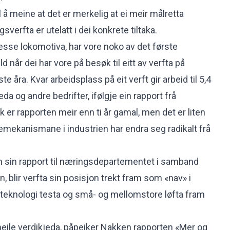
il å meine at det er merkelig at ei meir målretta
verfta er utelatt i dei konkrete tiltaka.
sse lokomotiva, har vore noko av det første
tald når dei har vore på besøk til eitt av verfta på
e åra. Kvar arbeidsplass på eit verft gir arbeid til 5,4
da og andre bedrifter, ifølgje ein rapport frå
 er rapporten meir enn ti år gamal, men det er liten
ngemekanismane i industrien har endra seg radikalt frå
n sin rapport til næringsdepartementet i samband
 blir verfta sin posisjon trekt fram som «nav» i
ny teknologi testa og små- og mellomstore løfta fram
eile verdikjeda, påpeiker Nakken rapporten
«Mer og