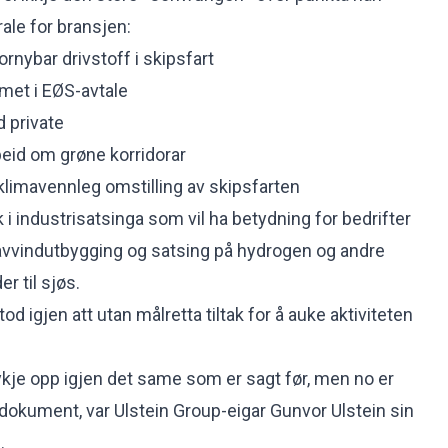
ale for bransjen:
ornybar drivstoff i skipsfart
met i EØS-avtale
 private
eid om grøne korridorar
klimavennleg omstilling av skipsfarten
ak i industrisatsinga som vil ha betydning for bedrifter
havvindutbygging og satsing på hydrogen og andre
er til sjøs.
d igjen att utan målretta tiltak for å auke aktiviteten
kje opp igjen det same som er sagt før, men no er
nt dokument, var Ulstein Group-eigar
Gunvor Ulstein sin
g
.