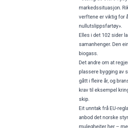
markedssituasjon. Rik
verftene er viktig for
nullutslippsfartøy».
Elles i det
102 sider l
samanhenger. Den eine 
biogass.
Det andre om at regjer
plassere bygging av s
gått i fleire år, og br
krav til eksempel krin
skip.
Eit unntak frå EU-regla
anbod det norske styr
mulegheiter her – men 