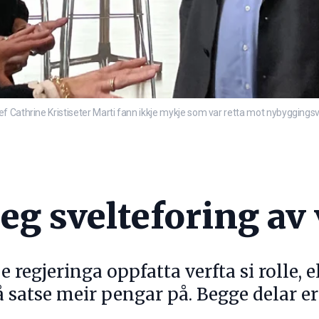
 Cathrine Kristiseter Marti fann ikkje mykje som var retta mot nybyggingsve
g svelteforing av 
e regjeringa oppfatta verfta si rolle, 
 å satse meir pengar på. Begge delar er