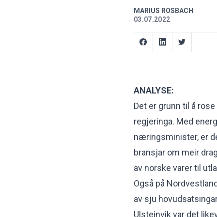
MARIUS ROSBACH
03.07.2022
ANALYSE:
Det er grunn til å ros
regjeringa. Med energ
næringsminister, er d
bransjar om meir dra
av norske varer til utl
Også på Nordvestlande
av sju hovudsatsingar
Ulsteinvik
var det lik