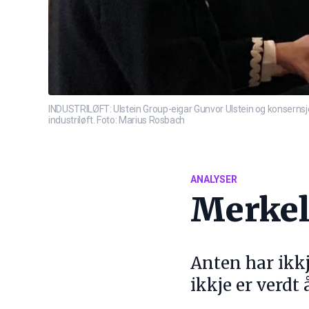
INDUSTRILØFT: Ulstein Group-eigar Gunvor Ulstein og konsernsjef
industriløft. Foto: Marius Rosbach
ANALYSER
Merkele
Anten har ikkj
ikkje er verdt