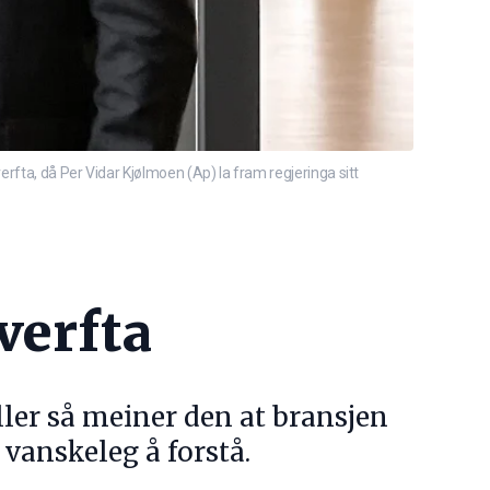
rfta, då Per Vidar Kjølmoen (Ap) la fram regjeringa sitt
verfta
eller så meiner den at bransjen
 vanskeleg å forstå.