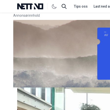
Tips oss
Last ned 
Annonsørinnhold
Link for annonse