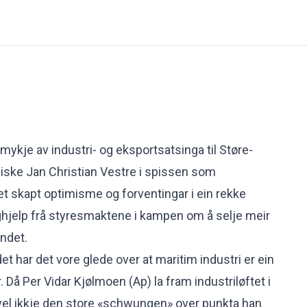
e mykje av industri- og eksportsatsinga til Støre-
iske Jan Christian Vestre i spissen som
et skapt optimisme og forventingar i ein rekke
ghjelp frå styresmaktene i kampen om å selje meir
andet.
t har det vore glede over at maritim industri er ein
. Då Per Vidar Kjølmoen (Ap)
la fram industriløftet i
evel ikkje den store «schwungen» over punkta han