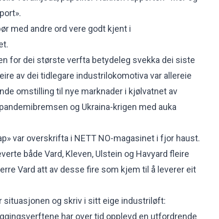
port»
.
bør med andre ord vere godt kjent i
t.
en for dei største verfta betydeleg svekka dei siste
leire av dei tidlegare industrilokomotiva var allereie
ande omstilling til nye marknader i kjølvatnet av
om pandemibremsen og Ukraina-krigen med auka
ap» var overskrifta i
NETT NO-magasinet
i fjor haust.
leverte både Vard, Kleven, Ulstein og Havyard fleire
 berre Vard att av desse fire som kjem til å leverer eit
 situasjonen og skriv i sitt eige industriløft:
ggingsverftene har over tid opplevd en utfordrende