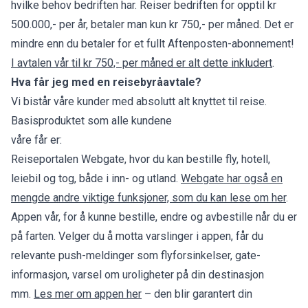
hvilke behov bedriften har. Reiser bedriften for opptil kr
500.000,- per år, betaler man kun kr 750,- per måned. Det er
mindre enn du betaler for et fullt Aftenposten-abonnement!
I avtalen vår til kr 750,- per måned er alt dette inkludert
.
Hva får jeg med en reisebyråavtale?
Vi bistår våre kunder med absolutt alt knyttet til reise.
Basisproduktet som alle kundene
våre får er:
Reiseportalen Webgate, hvor du kan bestille fly, hotell,
leiebil og tog, både i inn- og utland.
Webgate har også en
mengde andre viktige funksjoner, som du kan lese om her
.
Appen vår, for å kunne bestille, endre og avbestille når du er
på farten. Velger du å motta varslinger i appen, får du
relevante push-meldinger som flyforsinkelser, gate-
informasjon, varsel om uroligheter på din destinasjon
mm.
Les mer om appen her
– den blir garantert din