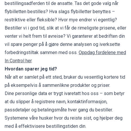
bestillingsadferden til de ansatte. Tas det gode valg når
flybilletten bestilles? Hva slags flybilletter benyttes –
restriktive eller fleksible? Hvor mye endrer vi egentlig?
Bestiller vi i god tid, slik at vi får de rimeligste prisene, eller
venter vi helt frem til avreise? Vi garanterer at bedriften din
vil spare penger på å gjøre denne analysen og iverksette
forbedringstiltak sammen med oss.
Oppdag fordelene med
In Control her
.
Hvordan sparer jeg tid?
Når alt er samlet på ett sted, bruker du vesentlig kortere tid
på eksempelvis å sammenlikne produkter og priser.
Dine personlige data er trygt ivaretatt hos oss – som betyr
at du slipper å registrere navn, kontaktinformasjon,
passdetaljer og betalingsmåte hver gang du bestiller.
Systemene våre husker hvor du reiste sist, og hjelper deg
med å effektivisere bestillingstiden din.