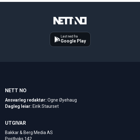
Last ned fra
Google Play
NETT NO
Ansvarleg redaktør:
Ogne Øyehaug
Dagleg leiar:
Eirik Staurset
UTGIVAR
Bakkar & Berg Media AS
Postboks 142