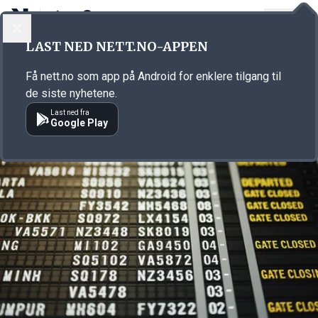
LOGG INN
MENY
Annonsørinnhold
LAST NED NETT.NO-APPEN
Link for annonse
Få nett.no som app på Android for enklere tilgang til
de siste nyhetene.
Last ned fra
Google Play
Annonsørinnhold