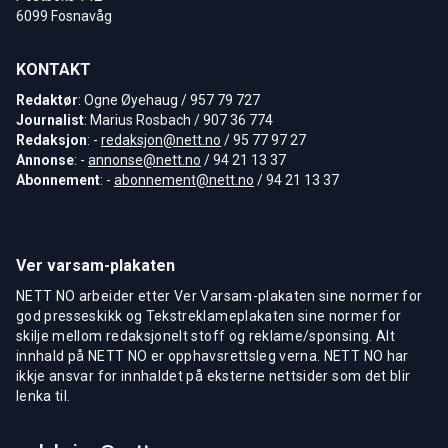
6099 Fosnavåg
KONTAKT
Redaktør
: Ogne Øyehaug / 957 79 727
Journalist
: Marius Rosbach / 907 36 774
Redaksjon
: -
redaksjon@nett.no
/ 95 77 97 27
Annonse
: -
annonse@nett.no
/ 94 21 13 37
Abonnement
: -
abonnement@nett.no
/ 94 21 13 37
Ver varsam-plakaten
NETT NO arbeider etter Ver Varsam-plakaten sine normer for
god presseskikk og Tekstreklameplakaten sine normer for
skilje mellom redaksjonelt stoff og reklame/sponsing. Alt
innhald på NETT NO er opphavsrettsleg verna. NETT NO har
ikkje ansvar for innhaldet på eksterne nettsider som det blir
lenka til.