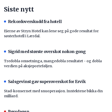
Siste nytt
Rekordoverskudd fra hotell
Eierne av Stryn Hotel kan lene seg på gode resultat for
søsterhotell i Lærdal.
Sigrid med største overskot nokon gong
Tredobla omsetninga, mangedobla resultatet - og dobla
verdien på aksjeporteføljen.
Salsgevinst gav superoverskot for Ervik
Stad-konsernet med snuoperasjon. Inntektene bikka éin
milliard.
Børsdagen