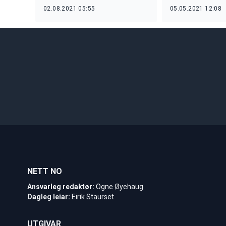
02.08.2021 05:55
05.05.2021 12:08
NETT NO
Ansvarleg redaktør:
Ogne Øyehaug
Dagleg leiar:
Eirik Staurset
UTGIVAR