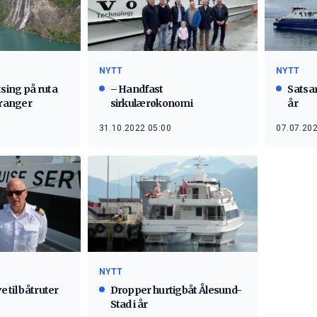
NYTT
NYTT
tsing på ruta
– Handfast
Satsar
iranger
sirkulærøkonomi
år
31.10.2022 05:00
07.07.202
NYTT
e til båtruter
Dropper hurtigbåt Ålesund-
Stad i år