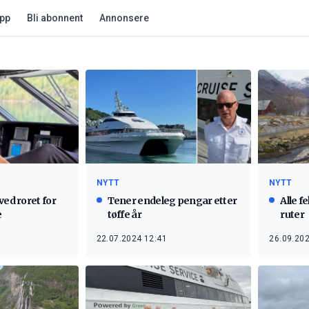
app
Bli abonnent
Annonsere
NYTT
NYTT
ved roret for
Tener endeleg pengar etter
Alle f
e
tøffe år
ruter
22.07.2024 12:41
26.09.202