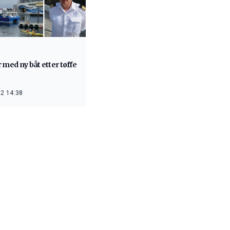
 med ny båt etter tøffe
2 14:38