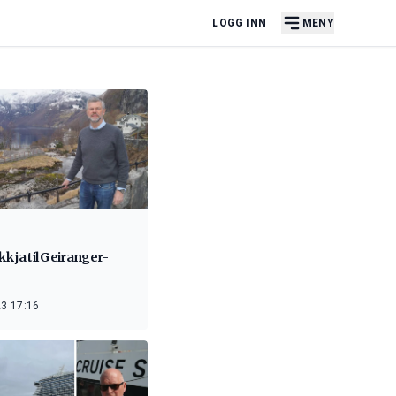
LOGG INN
MENY
ekk ja til Geiranger-
3 17:16