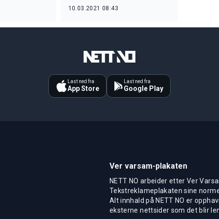
10.03.2021 08:43
Last ned fra
Last ned fra
App Store
Google Play
Ver varsam-plakaten
NETT NO arbeider etter Ver Varsa
Tekstreklameplakaten sine normer
Alt innhald på NETT NO er opphavs
eksterne nettsider som det blir len