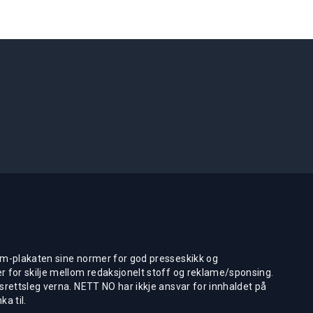
m-plakaten sine normer for god presseskikk og
 for skilje mellom redaksjonelt stoff og reklame/sponsing.
rettsleg verna. NETT NO har ikkje ansvar for innhaldet på
ka til.