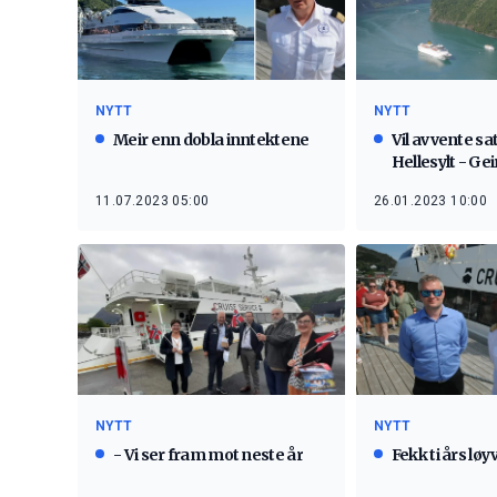
NYTT
NYTT
Meir enn dobla inntektene
Vil avvente sa
Hellesylt - Ge
11.07.2023 05:00
26.01.2023 10:00
NYTT
NYTT
- Vi ser fram mot neste år
Fekk ti års løyv