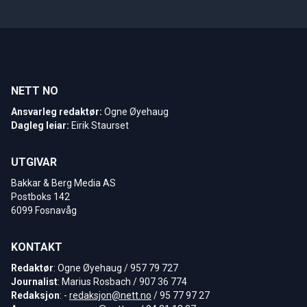
NETT NO
Ansvarleg redaktør:
Ogne Øyehaug
Dagleg leiar:
Eirik Staurset
UTGIVAR
Bakkar & Berg Media AS
Postboks 142
6099 Fosnavåg
KONTAKT
Redaktør
: Ogne Øyehaug / 957 79 727
Journalist
: Marius Rosbach / 907 36 774
Redaksjon
: -
redaksjon@nett.no
/ 95 77 97 27