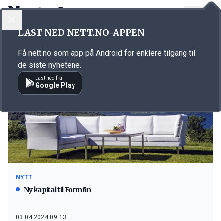
LOGG INN
MENY
LAST NED NETT.NO-APPEN
Emne: formfin
Få nett.no som app på Android for enklere tilgang til
de siste nyhetene.
Last ned fra
Google Play
NYTT
Ny kapital til Formfin
03.04.2024 09:13