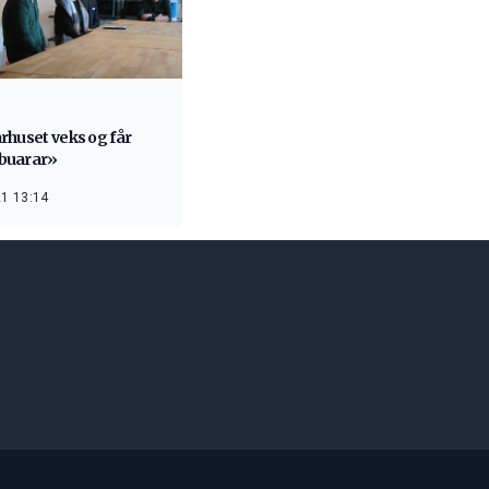
rhuset veks og får
buarar»
1 13:14