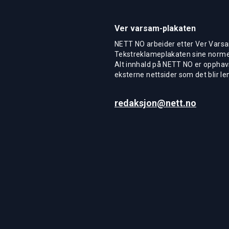
Ver varsam-plakaten
NETT NO arbeider etter Ver Varsa
Tekstreklameplakaten sine normer
Alt innhald på NETT NO er opphavs
eksterne nettsider som det blir len
redaksjon@nett.no