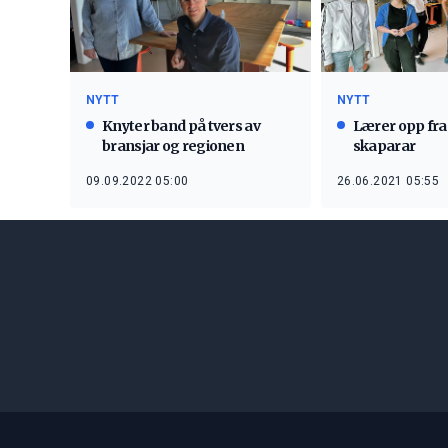
NYTT
NYTT
Knyter band på tvers av
Lærer opp fr
bransjar og regionen
skaparar
09.09.2022 05:00
26.06.2021 05:55