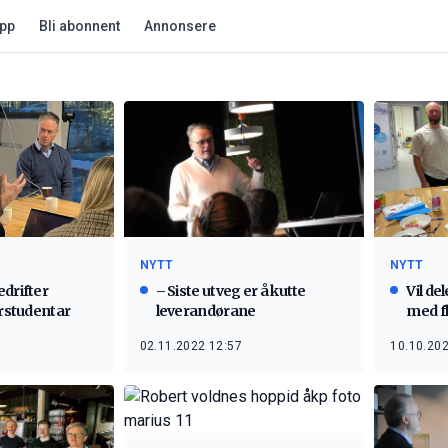
app
Bli abonnent
Annonsere
NYTT
NYTT
edrifter
– Siste utveg er å kutte
Vil de
arstudentar
leverandørane
med fl
02.11.2022 12:57
10.10.202