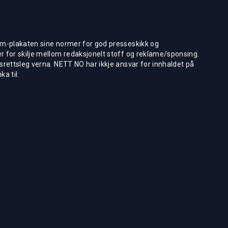
m-plakaten sine normer for god presseskikk og
 for skilje mellom redaksjonelt stoff og reklame/sponsing.
rettsleg verna. NETT NO har ikkje ansvar for innhaldet på
ka til.