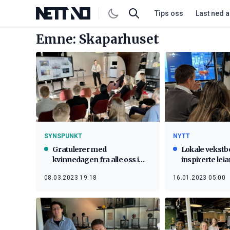
Tips oss
Last ned 
Emne: Skaparhuset
SYNSPUNKT
NYTT
Gratulerer med
Lokale vekstb
kvinnedagen fra alle oss i
inspirerte lei
ÅKP
08.03.2023 19:18
16.01.2023 05:00