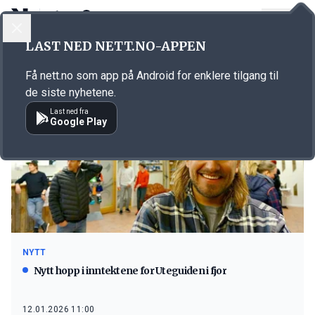
LOGG INN
MENY
LAST NED NETT.NO-APPEN
Emne: Uteguiden
Få nett.no som app på Android for enklere tilgang til
de siste nyhetene.
Last ned fra
Google Play
NYTT
Nytt hopp i inntektene for Uteguiden i fjor
12.01.2026 11:00