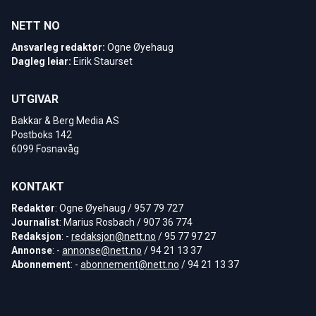
NETT NO
Ansvarleg redaktør:
Ogne Øyehaug
Dagleg leiar:
Eirik Staurset
UTGIVAR
Bakkar & Berg Media AS
Postboks 142
6099 Fosnavåg
KONTAKT
Redaktør
: Ogne Øyehaug / 957 79 727
Journalist
: Marius Rosbach / 907 36 774
Redaksjon
: -
redaksjon@nett.no
/ 95 77 97 27
Annonse
: -
annonse@nett.no
/ 94 21 13 37
Abonnement
: -
abonnement@nett.no
/ 94 21 13 37