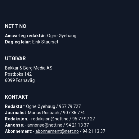
NETT NO
Ansvarleg redaktør:
Ogne Øyehaug
Dagleg leiar:
Eirik Staurset
UTGIVAR
Bakkar & Berg Media AS
Postboks 142
6099 Fosnavåg
KONTAKT
Redaktør
: Ogne Øyehaug / 957 79 727
Journalist
: Marius Rosbach / 907 36 774
Redaksjon
: -
redaksjon@nett.no
/ 95 77 97 27
Annonse
: -
annonse@nett.no
/ 94 21 13 37
Abonnement
: -
abonnement@nett.no
/ 94 21 13 37