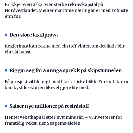
Er ikkje overraska over sterke rekneskapstal på
Nordvestlandet. Meiner maritime næringar er meir robuste
enn før.
Den store kraftprøva
Regjeringa kan rekne med ein tøff vinter, om det ikkje blir
ein våt haust.
Riggar seg for å unngå sprekk på skipstunnelen
Få prosjekt vil bli følgt med like kritiske blikk. Ein «x-faktor»
kan kystdirektøren likevel gjere lite med.
Satser nye millioner på restråstoff
Hentet vekstkapital etter nytt minusår. – Vi investerer for
framtidig vekst, sier Seagems-sjefen.