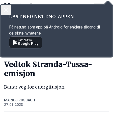
LOGG INN
MENY
Annonsørinnhold
LAST NED NETT.NO-APPEN
Link for annonse
Få nett.no som app på Android for enklere tilgang til
de siste nyhetene.
Last ned fra
Google Play
KORT FORTALT
Vedtok Stranda-Tussa-
emisjon
Banar veg for energifusjon.
MARIUS ROSBACH
27.01.2023