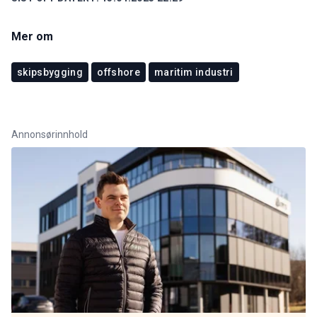
Mer om
skipsbygging
offshore
maritim industri
Annonsørinnhold