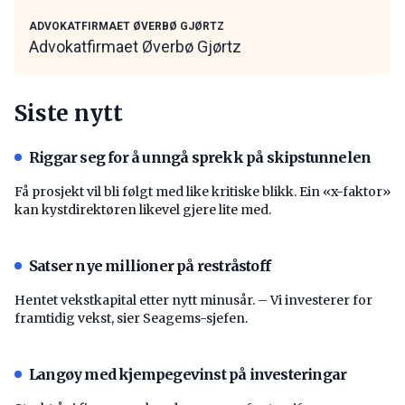
ADVOKATFIRMAET ØVERBØ GJØRTZ
Advokatfirmaet Øverbø Gjørtz
Siste nytt
Riggar seg for å unngå sprekk på skipstunnelen
Få prosjekt vil bli følgt med like kritiske blikk. Ein «x-faktor»
kan kystdirektøren likevel gjere lite med.
Satser nye millioner på restråstoff
Hentet vekstkapital etter nytt minusår. – Vi investerer for
framtidig vekst, sier Seagems-sjefen.
Langøy med kjempegevinst på investeringar