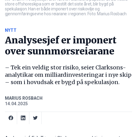
store offshoreskipa som er bestilt det siste året, blir bygd på
spekulasjon. Han er både imponert over risikovilje og
gjennomføringsevne hos reiarane i regionen. Foto: Marius Rosbach
NYTT
Analysesjef er imponert
over sunnmørsreiarane
– Tek ein veldig stor risiko, seier Clarksons-
analytikar om milliardinvesteringar i nye skip
– som i hovudsak er bygd på spekulasjon.
MARIUS ROSBACH
14.04.2025