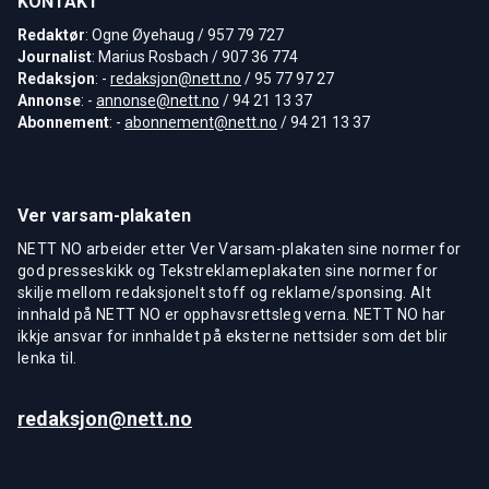
KONTAKT
Redaktør
: Ogne Øyehaug / 957 79 727
Journalist
: Marius Rosbach / 907 36 774
Redaksjon
: -
redaksjon@nett.no
/ 95 77 97 27
Annonse
: -
annonse@nett.no
/ 94 21 13 37
Abonnement
: -
abonnement@nett.no
/ 94 21 13 37
Ver varsam-plakaten
NETT NO arbeider etter Ver Varsam-plakaten sine normer for
god presseskikk og Tekstreklameplakaten sine normer for
skilje mellom redaksjonelt stoff og reklame/sponsing. Alt
innhald på NETT NO er opphavsrettsleg verna. NETT NO har
ikkje ansvar for innhaldet på eksterne nettsider som det blir
lenka til.
redaksjon@nett.no