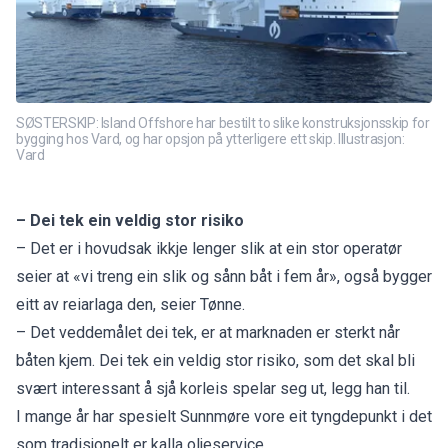
SØSTERSKIP: Island Offshore har bestilt to slike konstruksjonsskip for
bygging hos Vard, og har opsjon på ytterligere ett skip. Illustrasjon:
Vard
– Dei tek ein veldig stor risiko
– Det er i hovudsak ikkje lenger slik at ein stor operatør
seier at «vi treng ein slik og sånn båt i fem år», også bygger
eitt av reiarlaga den, seier Tønne.
– Det veddemålet dei tek, er at marknaden er sterkt når
båten kjem. Dei tek ein veldig stor risiko, som det skal bli
svært interessant å sjå korleis spelar seg ut, legg han til.
I mange år har spesielt Sunnmøre vore eit tyngdepunkt i det
som tradisjonelt er kalla oljeservice.