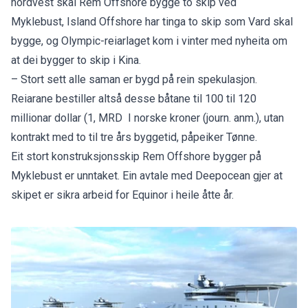
nordvest skal
Rem Offshore
bygge to skip ved
Myklebust,
Island Offshore
har tinga to skip som Vard skal
bygge, og
Olympic
-reiarlaget kom i vinter med nyheita om
at dei bygger to skip i Kina.
– Stort sett alle saman er bygd på rein spekulasjon.
Reiarane bestiller altså desse båtane til 100 til 120
millionar dollar (1, MRD I norske kroner (journ. anm.), utan
kontrakt med to til tre års byggetid, påpeiker Tønne.
Eit stort konstruksjonsskip Rem Offshore bygger på
Myklebust er unntaket. Ein avtale med Deepocean gjer at
skipet er sikra arbeid for Equinor i heile åtte år.