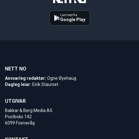
Last ned fra
Google Play
NETT NO
Ansvarleg redaktør:
Ogne Øyehaug
Dagleg leiar:
Eirik Staurset
UTGIVAR
Bakkar & Berg Media AS
Postboks 142
6099 Fosnavåg