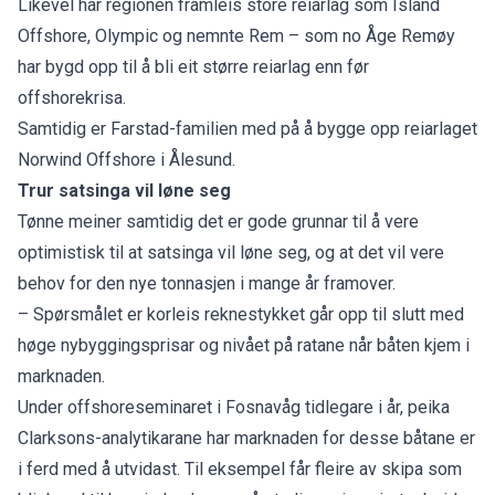
Likevel har regionen framleis store reiarlag som Island
Offshore, Olympic og nemnte Rem – som no Åge Remøy
har bygd opp til å bli eit større reiarlag enn før
offshorekrisa.
Samtidig er Farstad-familien med på å bygge opp reiarlaget
Norwind Offshore i Ålesund.
Trur satsinga vil løne seg
Tønne meiner samtidig det er gode grunnar til å vere
optimistisk til at satsinga vil løne seg, og at det vil vere
behov for den nye tonnasjen i mange år framover.
– Spørsmålet er korleis reknestykket går opp til slutt med
høge nybyggingsprisar og nivået på ratane når båten kjem i
marknaden.
Under offshoreseminaret i Fosnavåg tidlegare i år, peika
Clarksons-analytikarane har marknaden for desse båtane er
i ferd med å utvidast. Til eksempel får fleire av skipa som