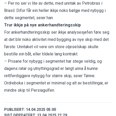
– Per no ser vi lite av dette, med unntak av Petrobras i
Brasil. Difor får ein heller ikkje noko bølgje med nybygg i
dette segmentet, seier han.
Trur ikkje på nye ankerhandteringsskip
For ankerhandteringsskip ser ikkje analysesjefen føre seg
at det blir noko aktivitet med bygging av nye skip med det
første. Unntaket vil vere om store oljeselskap skulle
bestille ein båt, eller tildele lang kontrakt.
– Prisane for nybygg i segmentet har stege veldig, og
dagens ratar og utnyttingsgrad er langt unna å kunne
rettferdiggjere nybygg for større skip, seier Tønne.
Ordreboka i segmentet er minimal og alt av bestillingar, er
mindre skip til Persiagulfen.
PUBLISERT:
14.04.2025 05:00
SIST OPPDATERT:
13.04.2025 22:29