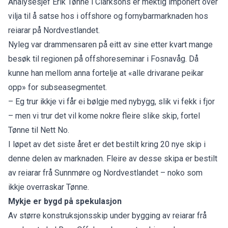
Analysesjef Erik Tønne i Clarksons er mektig imponert over
vilja til å satse hos i offshore og fornybarmarknaden hos
reiarar på Nordvestlandet.
Nyleg var drammensaren på eitt av sine etter kvart mange
besøk til regionen på offshoreseminar i Fosnavåg. Då
kunne han mellom anna fortelje at «alle drivarane peikar
opp» for subseasegmentet.
– Eg trur ikkje vi får ei bølgje med nybygg, slik vi fekk i fjor
– men vi trur det vil kome nokre fleire slike skip, fortel
Tønne til Nett No.
I løpet av det siste året er det bestilt kring 20 nye skip i
denne delen av marknaden. Fleire av desse skipa er bestilt
av reiarar frå Sunnmøre og Nordvestlandet – noko som
ikkje overraskar Tønne.
Mykje er bygd på spekulasjon
Av større konstruksjonsskip under bygging av reiarar frå