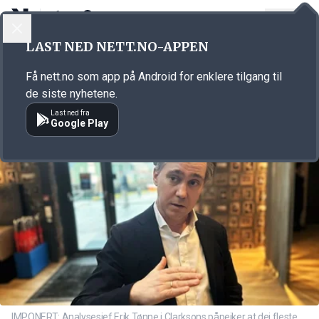
LOGG INN
MENY
Annonsørinnhold
LAST NED NETT.NO-APPEN
Link for annonse
Få nett.no som app på Android for enklere tilgang til
de siste nyhetene.
Last ned fra
Google Play
IMPONERT: Analysesjef Erik Tønne i Clarksons påpeiker at dei fleste