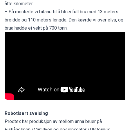
åtte kilometer.
– Så monterte vi bitane til å bli ei full bru med 13 meters
breidde og 110 meters lengde. Den køyrde vi over elva, og
brua hadde ei vekt på 700 tonn.
Robotisert sveising
Prodtex har produksjon av mellom anna bruer på
Fiskåholmen i Vanylven og designkontor i Ulsteinvik.