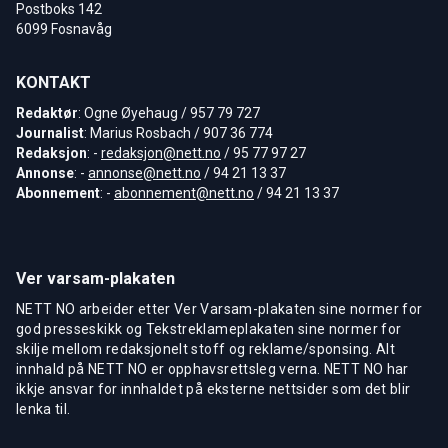
Postboks 142
6099 Fosnavåg
KONTAKT
Redaktør
: Ogne Øyehaug / 957 79 727
Journalist
: Marius Rosbach / 907 36 774
Redaksjon
: -
redaksjon@nett.no
/ 95 77 97 27
Annonse
: -
annonse@nett.no
/ 94 21 13 37
Abonnement
: -
abonnement@nett.no
/ 94 21 13 37
Ver varsam-plakaten
NETT NO arbeider etter Ver Varsam-plakaten sine normer for
god presseskikk og Tekstreklameplakaten sine normer for
skilje mellom redaksjonelt stoff og reklame/sponsing. Alt
innhald på NETT NO er opphavsrettsleg verna. NETT NO har
ikkje ansvar for innhaldet på eksterne nettsider som det blir
lenka til.