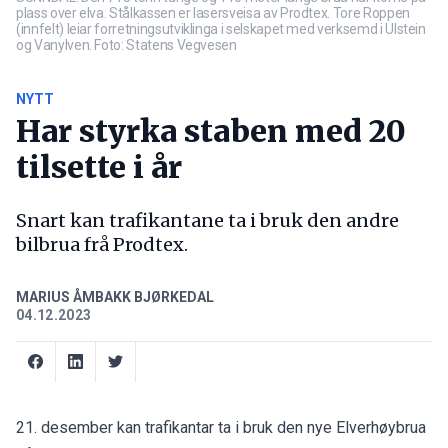
plass over elva. Stålkassen er lasersveisa av Prodtex. Tore Roppen
(innfelt) leiar forretningsutviklinga i selskapet med verksemd i Ulstein
og Vanylven. Foto: Statens Vegvesen
NYTT
Har styrka staben med 20
tilsette i år
Snart kan trafikantane ta i bruk den andre
bilbrua frå Prodtex.
MARIUS ÅMBAKK BJØRKEDAL
04.12.2023
21. desember kan trafikantar ta i bruk den nye Elverhøybrua