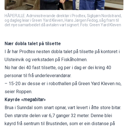
HÅPEFULLE: Administrerande direktør i Prodtex, Sigbjørn Nordstrand,
og dagleg leiar i Green Yard Kleven, Hans Jørgen Fedog, såg fram til
det nye samarbeidet då avtalen vart signert. Foto: Green Yard Kleven
Nær dobla talet på tilsette
I år har Prodtex nesten dobla talet på tilsette på kontoret i
Ulsteinvik og verkstaden på Fiskåholmen.
No har dei 40 fast tilsette, og per i dag er dei kring 40
personar til frå underleverandørar.
– 15-20 av desse er i robothallen på Green Yard Kleven no,
seier Roppen.
Køyrde «
megabitar
»
Brua i Sunndal som snart opnar, vart levert i åtte store bitar.
Den største delen var 6,7 ganger 32 meter. Denne blei
køyrd frå sentrum til Brustinden, som er ein distanse på