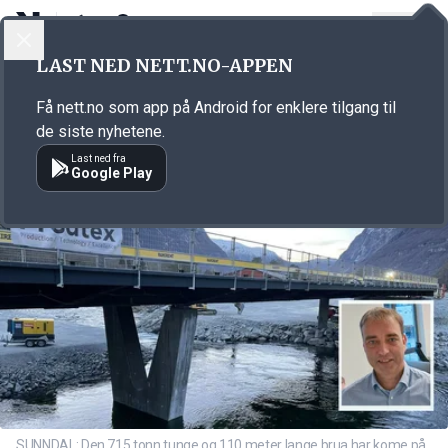
LOGG INN
MENY
Annonsørinnhold
LAST NED NETT.NO-APPEN
Link for annonse
Få nett.no som app på Android for enklere tilgang til
de siste nyhetene.
Last ned fra
Google Play
SUNNDAL: Den 715 tonn tunge og 110 meter lange brua har kome på