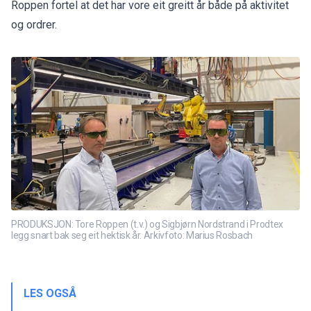
Roppen fortel at det har vore eit greitt år både på aktivitet
og ordrer.
PRODUKSJON: Tore Roppen (t.v.) og Sigbjørn Nordstrand i Prodtex
legg snart bak seg eit hektisk år. Arkivfoto: Marius Rosbach
LES OGSÅ