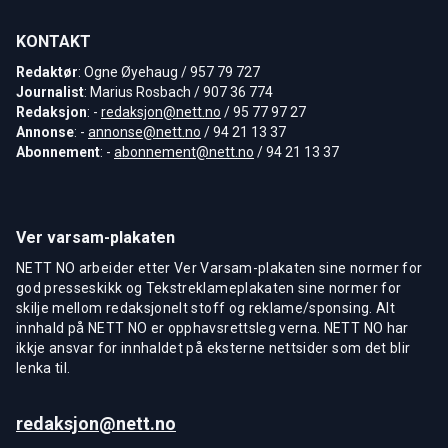
KONTAKT
Redaktør
: Ogne Øyehaug / 957 79 727
Journalist
: Marius Rosbach / 907 36 774
Redaksjon
: -
redaksjon@nett.no
/ 95 77 97 27
Annonse
: -
annonse@nett.no
/ 94 21 13 37
Abonnement
: -
abonnement@nett.no
/ 94 21 13 37
Ver varsam-plakaten
NETT NO arbeider etter Ver Varsam-plakaten sine normer for
god presseskikk og Tekstreklameplakaten sine normer for
skilje mellom redaksjonelt stoff og reklame/sponsing. Alt
innhald på NETT NO er opphavsrettsleg verna. NETT NO har
ikkje ansvar for innhaldet på eksterne nettsider som det blir
lenka til.
redaksjon@nett.no