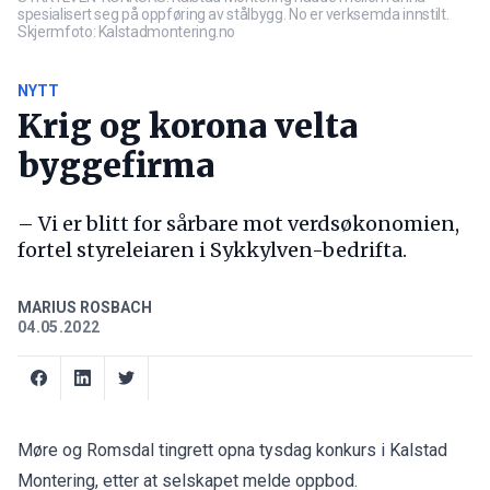
spesialisert seg på oppføring av stålbygg. No er verksemda innstilt.
Skjermfoto: Kalstadmontering.no
NYTT
Krig og korona velta
byggefirma
– Vi er blitt for sårbare mot verdsøkonomien,
fortel styreleiaren i Sykkylven-bedrifta.
MARIUS ROSBACH
04.05.2022
Møre og Romsdal tingrett opna tysdag konkurs i Kalstad
Montering, etter at selskapet melde oppbod.