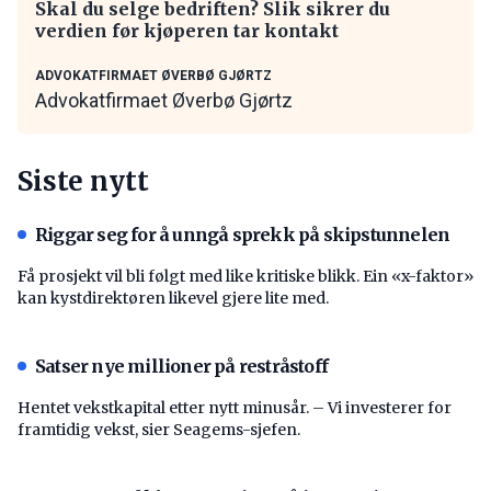
Skal du selge bedriften? Slik sikrer du
verdien før kjøperen tar kontakt
ADVOKATFIRMAET ØVERBØ GJØRTZ
Advokatfirmaet Øverbø Gjørtz
Siste nytt
Riggar seg for å unngå sprekk på skipstunnelen
Få prosjekt vil bli følgt med like kritiske blikk. Ein «x-faktor»
kan kystdirektøren likevel gjere lite med.
Satser nye millioner på restråstoff
Hentet vekstkapital etter nytt minusår. – Vi investerer for
framtidig vekst, sier Seagems-sjefen.