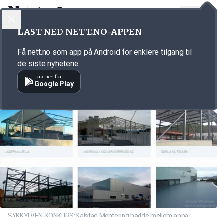
LOGG INN
MENY
Annonsørinnhold
LAST NED NETT.NO-APPEN
Link for annonse
Få nett.no som app på Android for enklere tilgang til
de siste nyhetene.
Last ned fra
Google Play
SYKKYLVEN-KONKURS: Kalstad Montering hadde mellom anna