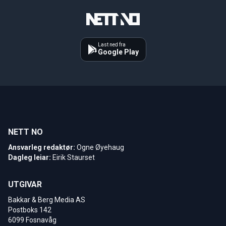
Last ned fra
Google Play
NETT NO
Ansvarleg redaktør:
Ogne Øyehaug
Dagleg leiar:
Eirik Staurset
UTGIVAR
Bakkar & Berg Media AS
Postboks 142
6099 Fosnavåg