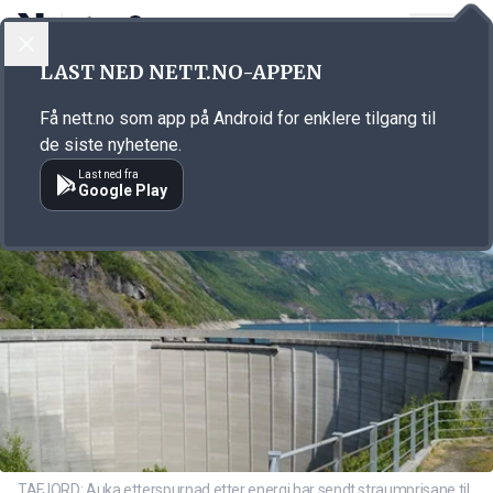
LOGG INN
MENY
Annonsørinnhold
LAST NED NETT.NO-APPEN
Link for annonse
Få nett.no som app på Android for enklere tilgang til
de siste nyhetene.
Last ned fra
Google Play
TAFJORD: Auka etterspurnad etter energi har sendt straumprisane til