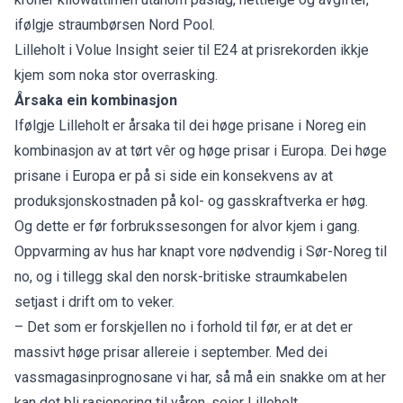
ifølgje straumbørsen Nord Pool.
Lilleholt i Volue Insight seier til
E24
at prisrekorden ikkje
kjem som noka stor overrasking.
Årsaka ein kombinasjon
Ifølgje Lilleholt er årsaka til dei høge prisane i Noreg ein
kombinasjon av at tørt vêr og høge prisar i Europa. Dei høge
prisane i Europa er på si side ein konsekvens av at
produksjonskostnaden på kol- og gasskraftverka er høg.
Og dette er før forbrukssesongen for alvor kjem i gang.
Oppvarming av hus har knapt vore nødvendig i Sør-Noreg til
no, og i tillegg skal den norsk-britiske straumkabelen
setjast i drift om to veker.
– Det som er forskjellen no i forhold til før, er at det er
massivt høge prisar allereie i september. Med dei
vassmagasinprognosane vi har, så må ein snakke om at her
kan det bli rasjonering til våren, seier Lilleholt.