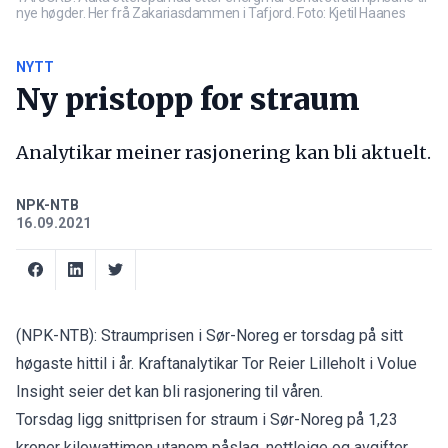
nye høgder. Her frå Zakariasdammen i Tafjord. Foto: Kjetil Haanes
NYTT
Ny pristopp for straum
Analytikar meiner rasjonering kan bli aktuelt.
NPK-NTB
16.09.2021
(NPK-NTB): Straumprisen i Sør-Noreg er torsdag på sitt
høgaste hittil i år. Kraftanalytikar Tor Reier Lilleholt i Volue
Insight seier det kan bli rasjonering til våren.
Torsdag ligg snittprisen for straum i Sør-Noreg på 1,23
kroner kilowattimen utanom påslag, nettleige og avgifter,