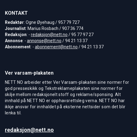
KONTAKT
Redaktør
: Ogne Øyehaug / 957 79 727
Journalist
: Marius Rosbach / 907 36 774
Redaksjon
: -
redaksjon@nett.no
/ 95 77 97 27
Annonse
: -
annonse@nett.no
/ 94 21 13 37
Abonnement
: -
abonnement@nett.no
/ 94 21 13 37
Ver varsam-plakaten
NETT NO arbeider etter Ver Varsam-plakaten sine normer for
god presseskikk og Tekstreklameplakaten sine normer for
skilje mellom redaksjonelt stoff og reklame/sponsing. Alt
innhald på NETT NO er opphavsrettsleg verna. NETT NO har
ikkje ansvar for innhaldet på eksterne nettsider som det blir
lenka til.
redaksjon@nett.no