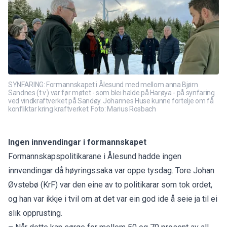
SYNFARING: Formannskapet i Ålesund med mellom anna Bjørn
Sandnes (t.v.) var før møtet - som blei halde på Harøya - på synfaring
ved vindkraftverket på Sandøy. Johannes Huse kunne fortelje om få
konfliktar kring kraftverket. Foto: Marius Rosbach
Ingen innvendingar i formannskapet
Formannskapspolitikarane i Ålesund hadde ingen
innvendingar då høyringssaka var oppe tysdag. Tore Johan
Øvstebø (KrF) var den eine av to politikarar som tok ordet,
og han var ikkje i tvil om at det var ein god ide å seie ja til ei
slik opprusting.