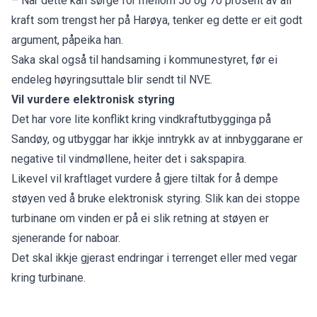
– Når dette kan sørge for mellom 50 og 70 prosent av all
kraft som trengst her på Harøya, tenker eg dette er eit godt
argument, påpeika han.
Saka skal også til handsaming i kommunestyret, før ei
endeleg høyringsuttale blir sendt til NVE.
Vil vurdere elektronisk styring
Det har vore lite konflikt kring vindkraftutbygginga på
Sandøy, og utbyggar har ikkje inntrykk av at innbyggarane er
negative til vindmøllene, heiter det i
sakspapira
.
Likevel vil kraftlaget vurdere å gjere tiltak for å dempe
støyen ved å bruke elektronisk styring. Slik kan dei stoppe
turbinane om vinden er på ei slik retning at støyen er
sjenerande for naboar.
Det skal ikkje gjerast endringar i terrenget eller med vegar
kring turbinane.