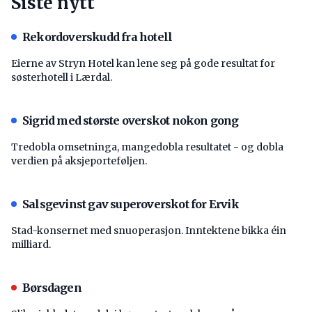
Siste nytt
Rekordoverskudd fra hotell
Eierne av Stryn Hotel kan lene seg på gode resultat for
søsterhotell i Lærdal.
Sigrid med største overskot nokon gong
Tredobla omsetninga, mangedobla resultatet - og dobla
verdien på aksjeporteføljen.
Salsgevinst gav superoverskot for Ervik
Stad-konsernet med snuoperasjon. Inntektene bikka éin
milliard.
Børsdagen