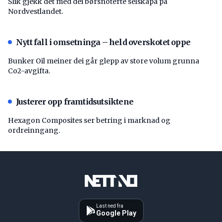
Slik gjekk det med dei børsnoterte selskapa på
Nordvestlandet.
Nytt fall i omsetninga – held overskotet oppe
Bunker Oil meiner dei går glepp av store volum grunna
Co2-avgifta.
Justerer opp framtidsutsiktene
Hexagon Composites ser betring i marknad og
ordreinngang.
Last ned fra
Google Play