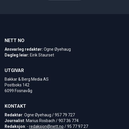
NETT NO
Ansvarleg redaktør:
Ogne Øyehaug
Dagleg leiar:
Eirik Staurset
UTGIVAR
Bakkar & Berg Media AS
Postboks 142
6099 Fosnavåg
KONTAKT
Redaktør
: Ogne Øyehaug / 957 79 727
Journalist
: Marius Rosbach / 907 36 774
Redaksjon
: -
redaksjon@nett.no
/ 95 77 97 27