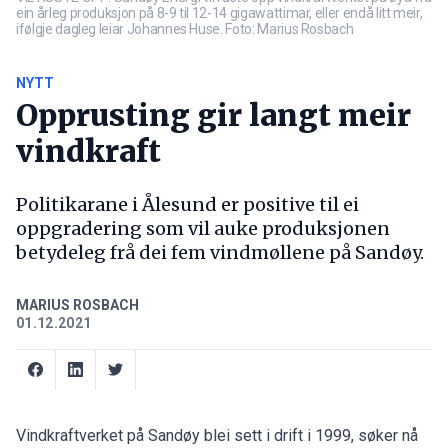
ein årleg produksjon på 8-9 til 12-14 gigawattimar, eller endå litt meir,
ifølgje dagleg leiar Johannes Huse. Foto: Marius Rosbach
NYTT
Opprusting gir langt meir
vindkraft
Politikarane i Ålesund er positive til ei
oppgradering som vil auke produksjonen
betydeleg frå dei fem vindmøllene på Sandøy.
MARIUS ROSBACH
01.12.2021
Vindkraftverket på Sandøy blei sett i drift i 1999, søker nå