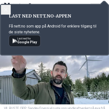
LOGG INN
MENY
Annonsørinnhold
LAST NED NETT.NO-APPEN
Link for annonse
Få nett.no som app på Android for enklere tilgang til
de siste nyhetene.
Last ned fra
Google Play
VIL RUSTE OPP: Sandøy Energi vil ruste opp vindkraftverket på øya frå