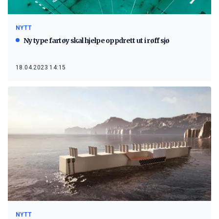
NYTT
Ny type fartøy skal hjelpe oppdrett ut i røff sjø
18.04.2023 14:15
NYTT