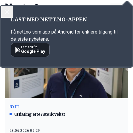
LOGG INN
MENY
LAST NED NETT.NO-APPEN
Emne: Sintef
Få nett.no som app på Android for enklere tilgang til
de siste nyhetene.
Last ned fra
Google Play
NYTT
Utflating etter sterk vekst
23.06.2026 09:29