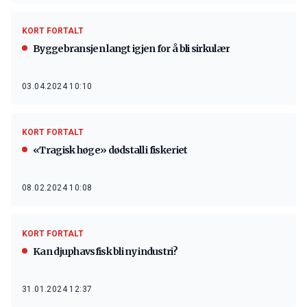
KORT FORTALT
Byggebransjen langt igjen for å bli sirkulær
03.04.2024 10:10
KORT FORTALT
«Tragisk høge» dødstall i fiskeriet
08.02.2024 10:08
KORT FORTALT
Kan djuphavsfisk bli ny industri?
31.01.2024 12:37