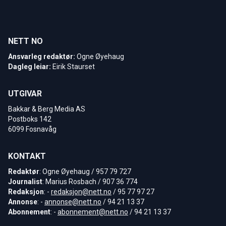
NETT NO
Ansvarleg redaktør:
Ogne Øyehaug
Dagleg leiar:
Eirik Staurset
UTGIVAR
Bakkar & Berg Media AS
Postboks 142
6099 Fosnavåg
KONTAKT
Redaktør
: Ogne Øyehaug / 957 79 727
Journalist
: Marius Rosbach / 907 36 774
Redaksjon
: -
redaksjon@nett.no
/ 95 77 97 27
Annonse
: -
annonse@nett.no
/ 94 21 13 37
Abonnement
: -
abonnement@nett.no
/ 94 21 13 37