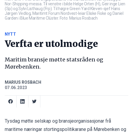
Nor-Shipping-messa. Til venstre i bilde Helge Orten (H), Geir inge Lien
(Sp) og Sylvi Listhaug (Frp). Til høgre Green Yard Kleven-sjef Hans
Jørgen Vedlog, Maritimt Forum Nordvest-leiar Eliske Fiske og Daniel
Garden i Blue Maritime Clüster. Foto: Marius Rosbach
NYTT
Verfta er utolmodige
Maritim bransje møtte statsråden og
Mørebenken.
MARIUS ROSBACH
07.06.2023
Tysdag møtte selskap og bransjeorganisasjonar frå
maritime næringar stortingspolitikarane på Mørebenken og