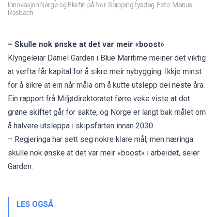
Innovasjon Norge og Eksfin på Nor-Shipping tysdag. Foto: Marius
Rosbach
– Skulle nok ønske at det var meir «boost»
Klyngeleiar Daniel Garden i Blue Maritime meiner det viktig
at verfta får kapital for å sikre meir nybygging. Ikkje minst
for å sikre at ein når måla om å kutte utslepp dei neste åra.
Ein rapport frå
Miljødirektoratet
førre veke viste at det
grøne skiftet går for sakte, og Norge er langt bak målet om
å halvere utsleppa i skipsfarten innan 2030.
– Regjeringa har sett seg nokre klare mål, men næringa
skulle nok ønske at det var meir «boost» i arbeidet, seier
Garden.
LES OGSÅ