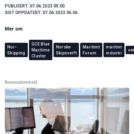
PUBLISERT:
07.06.2023 05:00
SIST OPPDATERT:
07.06.2023 06:06
Mer om
GCE Blue
Nor-
Norske
Maritimt
maritim
Maritime
ver
Shipping
Skipsverft
Forum
industri
Cluster
Annonsørinnhold