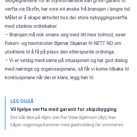
Moglegheitene for at styresmaktene kan gi ein garanti til
verfta via Eksfin, har vore eit ønske frå bransjen i lengre tid.
Målet er å skape aktivitet hos dei store nybyggingsverfta
med slunkne ordrebøker.
– Bransjen må nok smøre seg med litt meir tolmod, seier
fiskeri- og havminister Bjørnar Skjæran til NETT NO om
utsiktene til å få på plass den etterspurde ordninga.
– Vi er veldig merksame på situasjonen og har god dialog
med næringa og organisasjonane, så får vi kome tilbake til
konklusjonane når dei er klare, legg han til.
LES OGSÅ
Vil hjelpe verfta med garanti for skipsbygging
Det står ikke på viljen, sier Per Vidar Kjølmoen (Ap). Han
håper regjeringa kommer med gladmelding før sommeren.