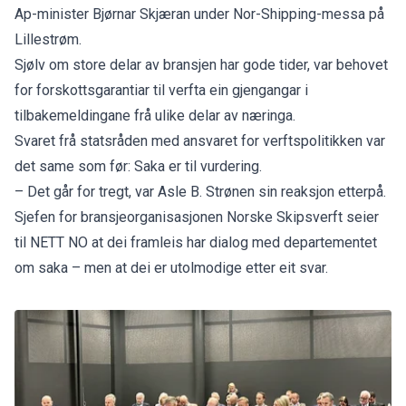
Ap-minister Bjørnar Skjæran under Nor-Shipping-messa på
Lillestrøm.
Sjølv om store delar av bransjen har gode tider, var behovet
for forskottsgarantiar til verfta ein gjengangar i
tilbakemeldingane frå ulike delar av næringa.
Svaret frå statsråden med ansvaret for verftspolitikken var
det same som før: Saka er til vurdering.
– Det går for tregt, var Asle B. Strønen sin reaksjon etterpå.
Sjefen for bransjeorganisasjonen Norske Skipsverft seier
til NETT NO at dei framleis har dialog med departementet
om saka – men at dei er utolmodige etter eit svar.