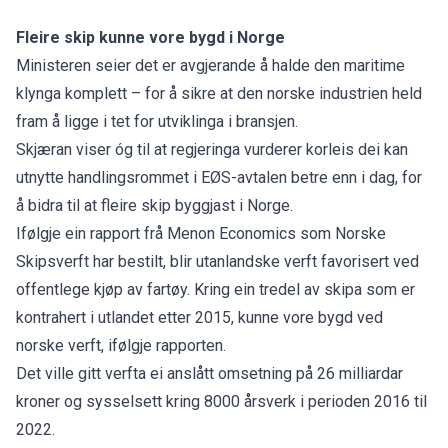
Fleire skip kunne vore bygd i Norge
Ministeren seier det er avgjerande å halde den maritime
klynga komplett – for å sikre at den norske industrien held
fram å ligge i tet for utviklinga i bransjen.
Skjæran viser óg til at regjeringa vurderer korleis dei kan
utnytte handlingsrommet i EØS-avtalen betre enn i dag, for
å bidra til at fleire skip byggjast i Norge.
Ifølgje ein rapport frå Menon Economics som Norske
Skipsverft har bestilt, blir utanlandske verft favorisert ved
offentlege kjøp av fartøy. Kring ein tredel av skipa som er
kontrahert i utlandet etter 2015, kunne vore bygd ved
norske verft, ifølgje rapporten.
Det ville gitt verfta ei anslått omsetning på 26 milliardar
kroner og sysselsett kring 8000 årsverk i perioden 2016 til
2022.