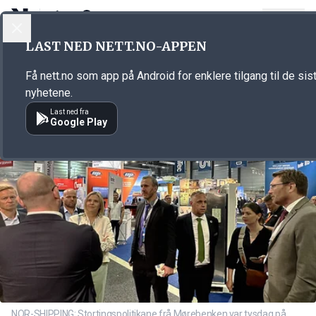
LOGG INN
MENY
Annonsørinnhold
LAST NED NETT.NO-APPEN
Link for annonse
Få nett.no som app på Android for enklere tilgang til de sis
nyhetene.
Last ned fra
Google Play
NOR-SHIPPING: Stortingspolitikane frå Mørebenken var tysdag på