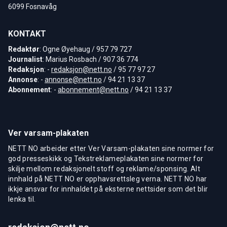
6099 Fosnavåg
KONTAKT
Redaktør
: Ogne Øyehaug / 957 79 727
Journalist
: Marius Rosbach / 907 36 774
Redaksjon
: -
redaksjon@nett.no
/ 95 77 97 27
Annonse
: -
annonse@nett.no
/ 94 21 13 37
Abonnement
: -
abonnement@nett.no
/ 94 21 13 37
Ver varsam-plakaten
NETT NO arbeider etter Ver Varsam-plakaten sine normer for
god presseskikk og Tekstreklameplakaten sine normer for
skilje mellom redaksjonelt stoff og reklame/sponsing. Alt
innhald på NETT NO er opphavsrettsleg verna. NETT NO har
ikkje ansvar for innhaldet på eksterne nettsider som det blir
lenka til.