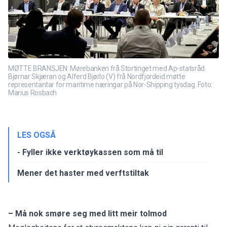
MØTTE BRANSJEN: Mørebanken frå Stortinget med Ap-statsråd
Bjørnar Skjæran og Alferd Bjørlo (V) frå Nordfjordeid møtte
representantar for maritime næringar på Nor-Shipping tysdag. Foto:
Marius Rosbach
LES OGSÅ
- Fyller ikke verktøykassen som må til
Mener det haster med verftstiltak
– Må nok smøre seg med litt meir tolmod