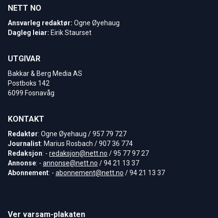
NETT NO
Ansvarleg redaktør:
Ogne Øyehaug
Dagleg leiar:
Eirik Staurset
UTGIVAR
Bakkar & Berg Media AS
Postboks 142
6099 Fosnavåg
KONTAKT
Redaktør
: Ogne Øyehaug / 957 79 727
Journalist
: Marius Rosbach / 907 36 774
Redaksjon
: -
redaksjon@nett.no
/ 95 77 97 27
Annonse
: -
annonse@nett.no
/ 94 21 13 37
Abonnement
: -
abonnement@nett.no
/ 94 21 13 37
Ver varsam-plakaten