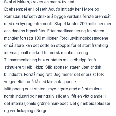
Skal vi lykkes, kreves en mer aktiv stat.
Et eksempel er Hofseth Aqua’s initiativ her i Møre og
Romsdal. Hofseth ønsker å bygge verdens første brønnbåt
med ren hydrogenframdrift. Skipet koster 200 millioner mer
enn dagens brønnbåter. Etter medfinansiering fra staten
mangler fortsatt 100 millioner
. Fordi utviklingskostnadene
er så store, kan det sette en stopper for et stort framtidig
internasjonalt marked for norsk maritim næring.
Til sammenligning bruker staten milliardbeløp for å
stimulere til elbil-kjøp. Slik sponser staten utenlandsk
bilindustri. Forstå meg rett. Jeg mener det er bra at folk
velger elbil for å få ned klimautslippene.
Mitt poeng er at staten i mye større grad må stimulere
norsk industri og næringsliv slik at vi får en viktig andel i
det internasjonale grønne markedet. Det gir arbeidsplasser
og verdiskaping i Norge.