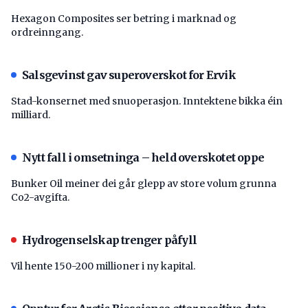
Hexagon Composites ser betring i marknad og
ordreinngang.
Salsgevinst gav superoverskot for Ervik
Stad-konsernet med snuoperasjon. Inntektene bikka éin
milliard.
Nytt fall i omsetninga – held overskotet oppe
Bunker Oil meiner dei går glepp av store volum grunna
Co2-avgifta.
Hydrogenselskap trenger påfyll
Vil hente 150-200 millioner i ny kapital.