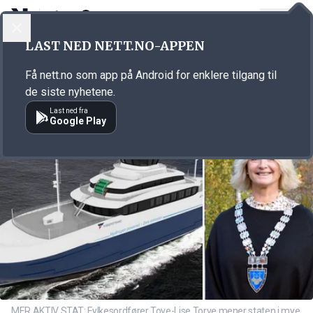
LOGG INN
MENY
Annonsørinnhold
LAST NED NETT.NO-APPEN
Link for annonse
Få nett.no som app på Android for enklere tilgang til
de siste nyhetene.
Last ned fra
Google Play
MER AKTIV STAT: Fylkesordfører Tove-Lise Torve mener staten i mye