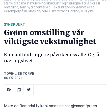
større grad må stimulere norsk industri og næringsliv for å bidra til
omstilling, som hydrogenferja til Fiskerstrand-konsernet er et
eksempel på. Illustrasjon/foto: Fiskerstrand Holding/MR Fylke
SYNSPUNKT
Grønn omstilling vår
viktigste vekstmulighet
Klimautfordringene påvirker oss alle. Også
næringslivet.
TOVE-LISE TORVE
06.05.2021
Møre og Romsdal fylkeskommune har gjennomført en