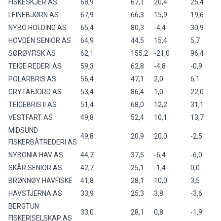
FISKESKJER AS
68,9
67,1
20,4
25,4
LEINEBJØRN AS
67,9
66,3
15,9
19,6
NYBO HOLDING AS
65,4
80,3
-4,4
30,9
HOVDEN SENIOR AS
64,9
44,5
15,4
5,7
SØRØYFISK AS
62,1
155,2
-21,0
96,4
TEIGE REDERI AS
59,3
62,8
-4,8
-0,9
POLARBRIS AS
56,4
47,1
2,0
6,1
GRYTAFJORD AS
53,4
86,4
1,0
22,0
TEIGEBRIS II AS
51,4
68,0
12,2
31,1
VESTFART AS
49,8
52,4
10,1
13,7
MIDSUND
49,8
20,9
20,0
-2,5
FISKERBÅTREDERI AS
NYBONIA HAV AS
44,7
37,5
-6,4
-6,0
SKÅR SENIOR AS
42,7
25,1
-1,4
0,0
BRØNNØY HAVFISKE
41,8
28,1
10,0
3,5
HAVSTJERNA AS
33,9
25,3
3,8
-3,6
BERGTUN
33,0
28,1
0,8
-1,9
FISKERISELSKAP AS