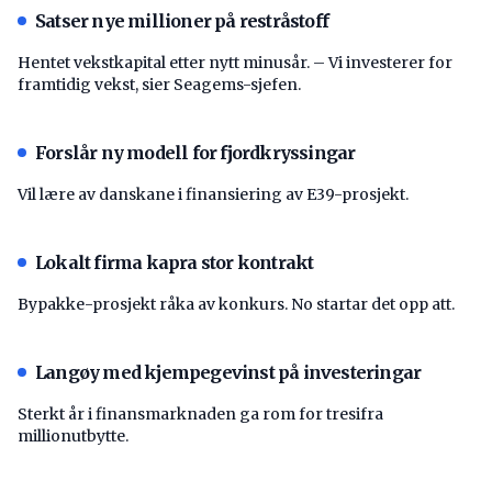
Satser nye millioner på restråstoff
Hentet vekstkapital etter nytt minusår. – Vi investerer for
framtidig vekst, sier Seagems-sjefen.
Forslår ny modell for fjordkryssingar
Vil lære av danskane i finansiering av E39-prosjekt.
Lokalt firma kapra stor kontrakt
Bypakke-prosjekt råka av konkurs. No startar det opp att.
Langøy med kjempegevinst på investeringar
Sterkt år i finansmarknaden ga rom for tresifra
millionutbytte.