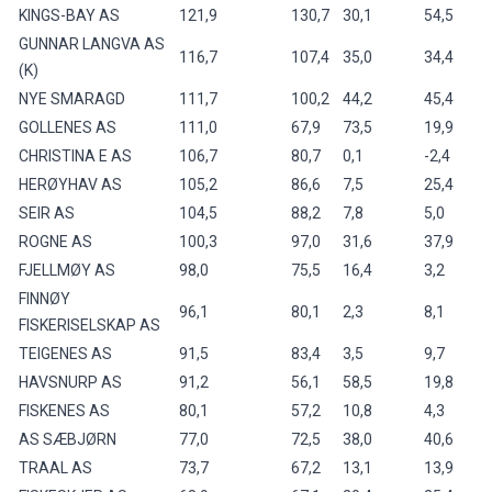
KINGS-BAY AS
121,9
130,7
30,1
54,5
GUNNAR LANGVA AS
116,7
107,4
35,0
34,4
(K)
NYE SMARAGD
111,7
100,2
44,2
45,4
GOLLENES AS
111,0
67,9
73,5
19,9
CHRISTINA E AS
106,7
80,7
0,1
-2,4
HERØYHAV AS
105,2
86,6
7,5
25,4
SEIR AS
104,5
88,2
7,8
5,0
ROGNE AS
100,3
97,0
31,6
37,9
FJELLMØY AS
98,0
75,5
16,4
3,2
FINNØY
96,1
80,1
2,3
8,1
FISKERISELSKAP AS
TEIGENES AS
91,5
83,4
3,5
9,7
HAVSNURP AS
91,2
56,1
58,5
19,8
FISKENES AS
80,1
57,2
10,8
4,3
AS SÆBJØRN
77,0
72,5
38,0
40,6
TRAAL AS
73,7
67,2
13,1
13,9