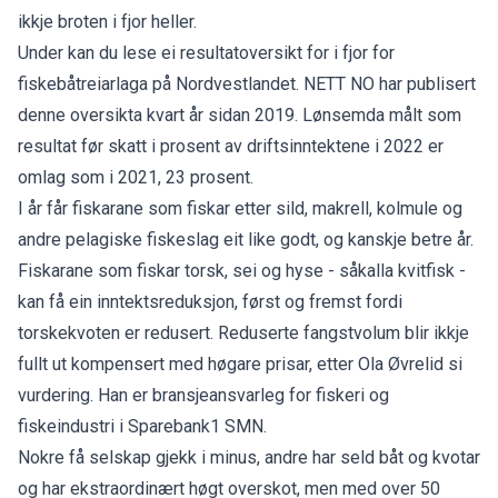
ikkje broten i fjor heller.
Under kan du lese ei resultatoversikt for i fjor for
fiskebåtreiarlaga på Nordvestlandet. NETT NO har publisert
denne oversikta kvart år sidan 2019. Lønsemda målt som
resultat før skatt i prosent av driftsinntektene i 2022 er
omlag som i 2021, 23 prosent.
I år får fiskarane som fiskar etter sild, makrell, kolmule og
andre pelagiske fiskeslag eit like godt, og kanskje betre år.
Fiskarane som fiskar torsk, sei og hyse - såkalla kvitfisk -
kan få ein inntektsreduksjon, først og fremst fordi
torskekvoten er redusert. Reduserte fangstvolum blir ikkje
fullt ut kompensert med høgare prisar, etter Ola Øvrelid si
vurdering. Han er bransjeansvarleg for fiskeri og
fiskeindustri i Sparebank1 SMN.
Nokre få selskap gjekk i minus, andre har seld båt og kvotar
og har ekstraordinært høgt overskot, men med over 50