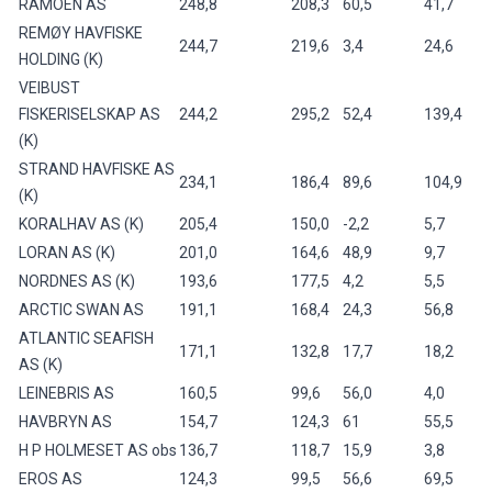
RAMOEN AS
248,8
208,3
60,5
41,7
REMØY HAVFISKE
244,7
219,6
3,4
24,6
HOLDING (K)
VEIBUST
FISKERISELSKAP AS
244,2
295,2
52,4
139,4
(K)
STRAND HAVFISKE AS
234,1
186,4
89,6
104,9
(K)
KORALHAV AS (K)
205,4
150,0
-2,2
5,7
LORAN AS (K)
201,0
164,6
48,9
9,7
NORDNES AS (K)
193,6
177,5
4,2
5,5
ARCTIC SWAN AS
191,1
168,4
24,3
56,8
ATLANTIC SEAFISH
171,1
132,8
17,7
18,2
AS (K)
LEINEBRIS AS
160,5
99,6
56,0
4,0
HAVBRYN AS
154,7
124,3
61
55,5
H P HOLMESET AS obs
136,7
118,7
15,9
3,8
EROS AS
124,3
99,5
56,6
69,5