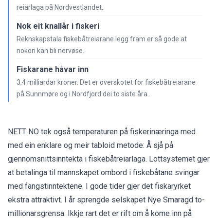
reiarlaga på Nordvestlandet.
Nok eit knallår i fiskeri
Reknskapstala fiskebåtreiarane legg fram er så gode at
nokon kan bli nervøse.
Fiskarane håvar inn
3,4 milliardar kroner. Det er overskotet for fiskebåtreiarane
på Sunnmøre og i Nordfjord dei to siste åra.
NETT NO tek også temperaturen på fiskerinæringa med
med ein enklare og meir tabloid metode: Å sjå på
gjennomsnittsinntekta i fiskebåtreiarlaga. Lottsystemet gjer
at betalinga til mannskapet ombord i fiskebåtane svingar
med fangstinntektene. I gode tider gjer det fiskaryrket
ekstra attraktivt. I år sprengde selskapet Nye Smaragd to-
millionarsgrensa. Ikkje rart det er rift om å kome inn på