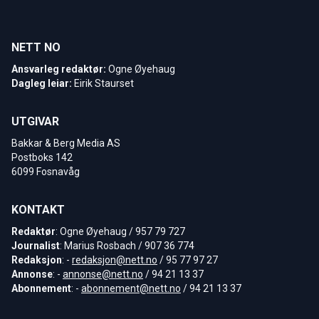
NETT NO
Ansvarleg redaktør:
Ogne Øyehaug
Dagleg leiar:
Eirik Staurset
UTGIVAR
Bakkar & Berg Media AS
Postboks 142
6099 Fosnavåg
KONTAKT
Redaktør
: Ogne Øyehaug / 957 79 727
Journalist
: Marius Rosbach / 907 36 774
Redaksjon
: -
redaksjon@nett.no
/ 95 77 97 27
Annonse
: -
annonse@nett.no
/ 94 21 13 37
Abonnement
: -
abonnement@nett.no
/ 94 21 13 37