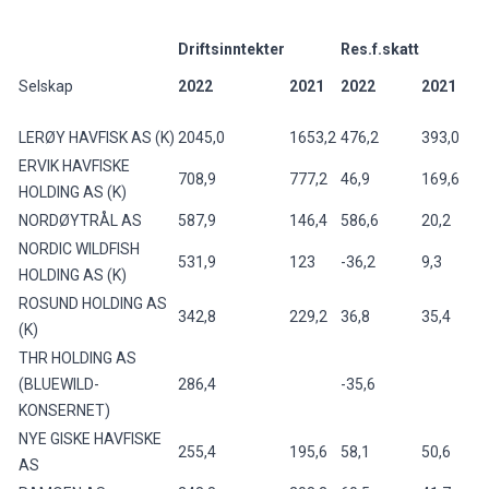
Driftsinntekter
Res.f.skatt
Selskap
2022
2021
2022
2021
LERØY HAVFISK AS (K)
2045,0
1653,2
476,2
393,0
ERVIK HAVFISKE
708,9
777,2
46,9
169,6
HOLDING AS (K)
NORDØYTRÅL AS
587,9
146,4
586,6
20,2
NORDIC WILDFISH
531,9
123
-36,2
9,3
HOLDING AS (K)
ROSUND HOLDING AS
342,8
229,2
36,8
35,4
(K)
THR HOLDING AS
(BLUEWILD-
286,4
-35,6
KONSERNET)
NYE GISKE HAVFISKE
255,4
195,6
58,1
50,6
AS