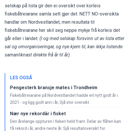
selskap på lista gir den ei oversikt over korleis
fiskebåtreiarane samla sett gjer det. NETT NO-oversikta
handlar om Nordvestlandet, men resultata til
fiskebåtreiarane her skil seg neppe mykje frå korleis det
går eller i landet.
(I og med selskap forsvinn ut av lista etter
sal og omorganiseringar, og nye kjem til, kan ikkje listende
samanliknast direkte frå år til år).
LES OGSÅ
Pengesterk bransje møtes i Trondheim
Fiskebåtreiarane på Nordvestlandet hadde eit nytt godt år i
2021 - og ligg godt ann i år, Sjå stor oversikt.
Nær nye rekordår i fisket
Den årelange oppturen i fiskeri held fram. Delar av flåten kan
få rekord i år, andre neste år. Sjå resultatoversikt for