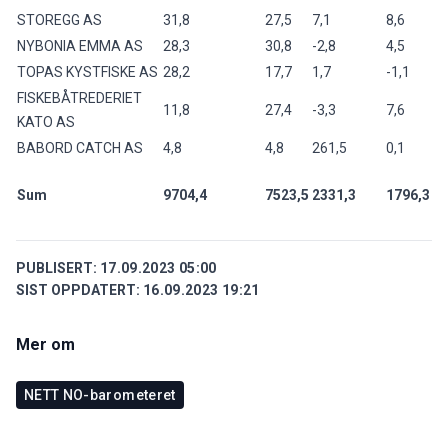
STOREGG AS
31,8
27,5
7,1
8,6
NYBONIA EMMA AS
28,3
30,8
-2,8
4,5
TOPAS KYSTFISKE AS
28,2
17,7
1,7
-1,1
FISKEBÅTREDERIET
11,8
27,4
-3,3
7,6
KATO AS
BABORD CATCH AS
4,8
4,8
261,5
0,1
Sum
9704,4
7523,5
2331,3
1796,3
PUBLISERT:
17.09.2023 05:00
SIST OPPDATERT:
16.09.2023 19:21
Mer om
NETT NO-barometeret