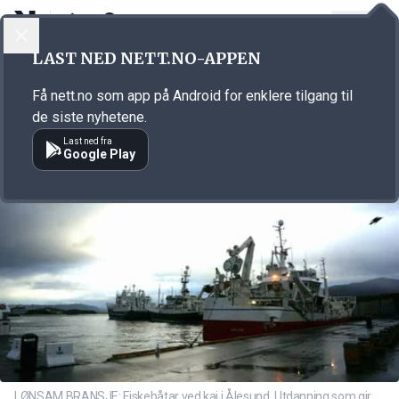
LOGG INN
MENY
Annonsørinnhold
LAST NED NETT.NO-APPEN
Link for annonse
Få nett.no som app på Android for enklere tilgang til
de siste nyhetene.
Last ned fra
Google Play
LØNSAM BRANSJE: Fiskebåtar ved kai i Ålesund. Utdanning som gir