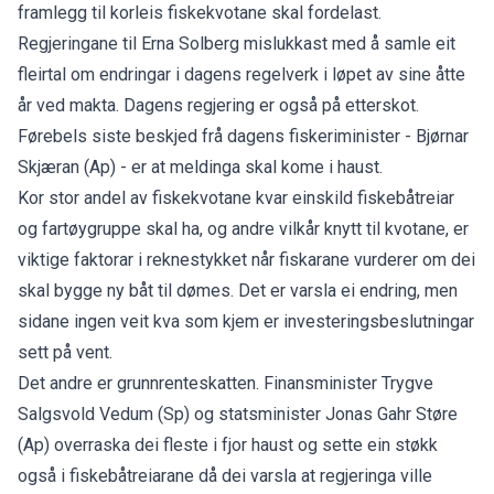
framlegg til korleis fiskekvotane skal fordelast.
Regjeringane til Erna Solberg mislukkast med å samle eit
fleirtal om endringar i dagens regelverk i løpet av sine åtte
år ved makta. Dagens regjering er også på etterskot.
Førebels siste beskjed frå dagens fiskeriminister - Bjørnar
Skjæran (Ap) - er at meldinga skal kome i haust.
Kor stor andel av fiskekvotane kvar einskild fiskebåtreiar
og fartøygruppe skal ha, og andre vilkår knytt til kvotane, er
viktige faktorar i reknestykket når fiskarane vurderer om dei
skal bygge ny båt til dømes. Det er varsla ei endring, men
sidane ingen veit kva som kjem er investeringsbeslutningar
sett på vent.
Det andre er grunnrenteskatten. Finansminister Trygve
Salgsvold Vedum (Sp) og statsminister Jonas Gahr Støre
(Ap) overraska dei fleste i fjor haust og sette ein støkk
også i fiskebåtreiarane då dei varsla at regjeringa ville