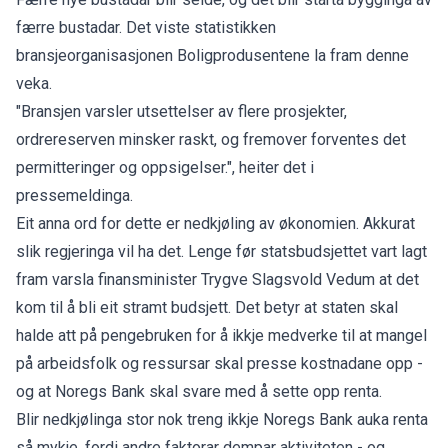
færre bustadar. Det viste statistikken
bransjeorganisasjonen Boligprodusentene la fram denne
veka.
"Bransjen varsler utsettelser av flere prosjekter,
ordrereserven minsker raskt, og fremover forventes det
permitteringer og oppsigelser.",
heiter det i
pressemeldinga.
Eit anna ord for dette er nedkjøling av økonomien. Akkurat
slik regjeringa vil ha det. Lenge før statsbudsjettet vart lagt
fram varsla finansminister Trygve Slagsvold Vedum at det
kom til å bli eit stramt budsjett. Det betyr at staten skal
halde att på pengebruken for å ikkje medverke til at mangel
på arbeidsfolk og ressursar skal presse kostnadane opp -
og at Noregs Bank skal svare med å sette opp renta.
Blir nedkjølinga stor nok treng ikkje Noregs Bank auka renta
så mykje, fordi andre faktorar dempar aktiviteten - og