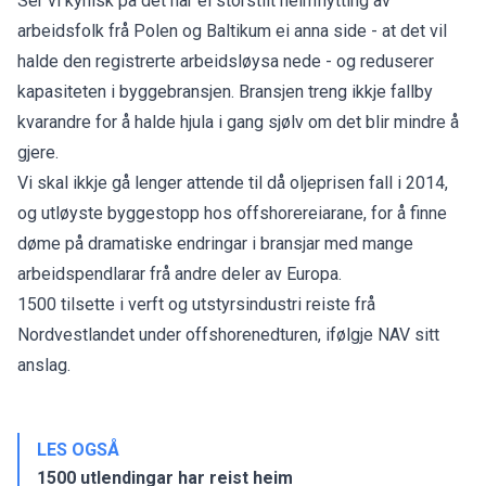
Ser vi kynisk på det har ei storstilt heimflytting av
arbeidsfolk frå Polen og Baltikum ei anna side - at det vil
halde den registrerte arbeidsløysa nede - og reduserer
kapasiteten i byggebransjen. Bransjen treng ikkje fallby
kvarandre for å halde hjula i gang sjølv om det blir mindre å
gjere.
Vi skal ikkje gå lenger attende til då oljeprisen fall i 2014,
og utløyste byggestopp hos offshorereiarane, for å finne
døme på dramatiske endringar i bransjar med mange
arbeidspendlarar frå andre deler av Europa.
1500 tilsette i verft og utstyrsindustri reiste frå
Nordvestlandet under offshorenedturen, ifølgje NAV sitt
anslag.
LES OGSÅ
1500 utlendingar har reist heim