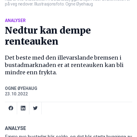
på veg nedover. Illustrasjonsfoto: Ogne Øyehaug
ANALYSER
Nedtur kan dempe
renteauken
Det beste med den illevarslande bremsen i
bustadmarknaden er at renteauken kan bli
mindre enn frykta.
OGNE ØYEHAUG
23.10.2022
ANALYSE
Færre nye bustadar blir selde, og det blir starta bygginga av