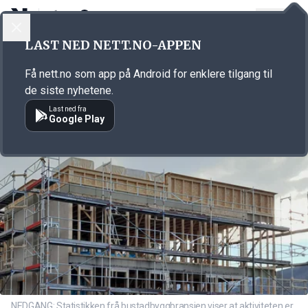
LOGG INN
MENY
Annonsørinnhold
LAST NED NETT.NO-APPEN
Link for annonse
Få nett.no som app på Android for enklere tilgang til
de siste nyhetene.
Last ned fra
Google Play
NEDGANG: Statistikken frå bustadbyggbransjen viser at aktiviteten er