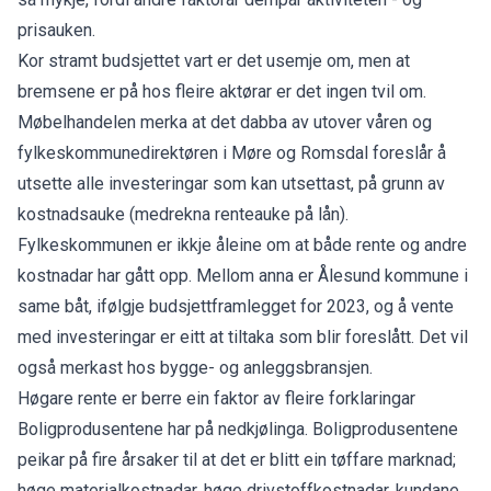
prisauken.
Kor stramt budsjettet vart er det usemje om, men at
bremsene er på hos fleire aktørar er det ingen tvil om.
Møbelhandelen merka at det dabba av utover våren og
fylkeskommunedirektøren i Møre og Romsdal
foreslår å
utsette alle investeringar
som kan utsettast, på grunn av
kostnadsauke (medrekna renteauke på lån).
Fylkeskommunen er ikkje åleine om at både rente og andre
kostnadar har gått opp. Mellom anna er Ålesund kommune i
same båt, ifølgje budsjettframlegget for 2023, og å vente
med investeringar er eitt at tiltaka som blir foreslått. Det vil
også merkast hos bygge- og anleggsbransjen.
Høgare rente er berre ein faktor av fleire forklaringar
Boligprodusentene har på nedkjølinga. Boligprodusentene
peikar på fire årsaker til at det er blitt ein tøffare marknad;
høge materialkostnadar, høge drivstoffkostnadar, kundane