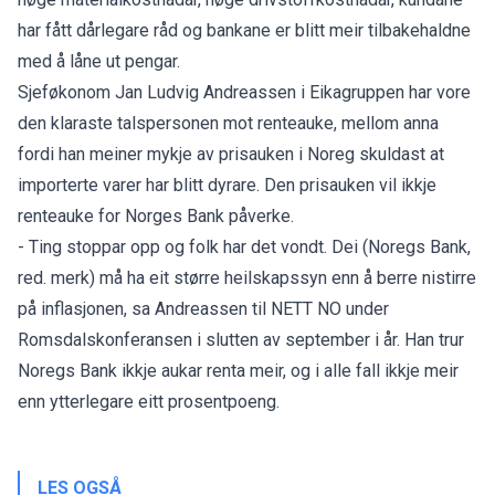
har fått dårlegare råd og bankane er blitt meir tilbakehaldne
med å låne ut pengar.
Sjeføkonom Jan Ludvig Andreassen i Eikagruppen har vore
den klaraste talspersonen mot renteauke, mellom anna
fordi han meiner mykje av prisauken i Noreg skuldast at
importerte varer har blitt dyrare.
Den prisauken vil ikkje
renteauke for Norges Bank påverke.
- Ting stoppar opp og folk har det vondt. Dei (Noregs Bank,
red. merk) må ha eit større heilskapssyn enn å berre nistirre
på inflasjonen, sa Andreassen til NETT NO under
Romsdalskonferansen i slutten av september i år. Han trur
Noregs Bank ikkje aukar renta meir, og i alle fall ikkje meir
enn ytterlegare eitt prosentpoeng.
LES OGSÅ