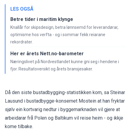
LES OGSÅ
Betre tider i maritim klynge
Knallår for skipsdesign, betra lønnsemd for leverandørar,
optimisme hos verfta - og i sommar fekk reiarane
rekordrater.
Her er årets Nett.no-barometer
Næringslivet på Nordvestlandet kunne gni seg i hendene i
fjor. Resultatoversikt og årets bransjesaker.
Då den siste bustadbygging-statistikken kom, sa Steinar
Lausund i bustadbygge-konsernet Mostein at han fryktar
sjølv ein kortvarig nedtur i byggemarknaden vil gjere at
arbeidarar frå Polen og Baltikum vil reise heim - og ikkje
kome tilbake.