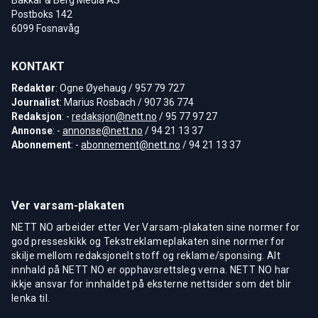
Postboks 142
6099 Fosnavåg
KONTAKT
Redaktør
: Ogne Øyehaug / 957 79 727
Journalist
: Marius Rosbach / 907 36 774
Redaksjon
: -
redaksjon@nett.no
/ 95 77 97 27
Annonse
: -
annonse@nett.no
/ 94 21 13 37
Abonnement
: -
abonnement@nett.no
/ 94 21 13 37
Ver varsam-plakaten
NETT NO arbeider etter Ver Varsam-plakaten sine normer for
god presseskikk og Tekstreklameplakaten sine normer for
skilje mellom redaksjonelt stoff og reklame/sponsing. Alt
innhald på NETT NO er opphavsrettsleg verna. NETT NO har
ikkje ansvar for innhaldet på eksterne nettsider som det blir
lenka til.