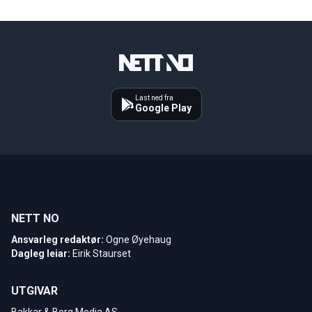
Last ned fra
Google Play
NETT NO
Ansvarleg redaktør:
Ogne Øyehaug
Dagleg leiar:
Eirik Staurset
UTGIVAR
Bakkar & Berg Media AS