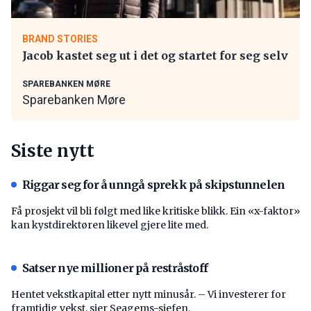
BRAND STORIES
Jacob kastet seg ut i det og startet for seg selv
SPAREBANKEN MØRE
Sparebanken Møre
Siste nytt
Riggar seg for å unngå sprekk på skipstunnelen
Få prosjekt vil bli følgt med like kritiske blikk. Ein «x-faktor»
kan kystdirektøren likevel gjere lite med.
Satser nye millioner på restråstoff
Hentet vekstkapital etter nytt minusår. – Vi investerer for
framtidig vekst, sier Seagems-sjefen.