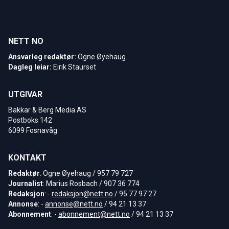
NETT NO
Ansvarleg redaktør:
Ogne Øyehaug
Dagleg leiar:
Eirik Staurset
UTGIVAR
Bakkar & Berg Media AS
Postboks 142
6099 Fosnavåg
KONTAKT
Redaktør
: Ogne Øyehaug / 957 79 727
Journalist
: Marius Rosbach / 907 36 774
Redaksjon
: -
redaksjon@nett.no
/ 95 77 97 27
Annonse
: -
annonse@nett.no
/ 94 21 13 37
Abonnement
: -
abonnement@nett.no
/ 94 21 13 37