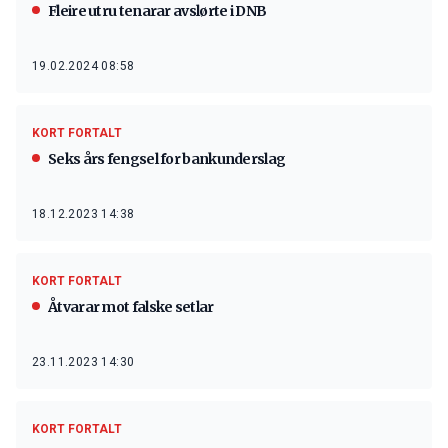
Fleire utru tenarar avslørte i DNB
19.02.2024 08:58
KORT FORTALT
Seks års fengsel for bankunderslag
18.12.2023 14:38
KORT FORTALT
Åtvarar mot falske setlar
23.11.2023 14:30
KORT FORTALT