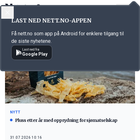
LOGG INN
MENY
LAST NED NETT.NO-APPEN
Emne: svindel
Få nett.no som app på Android for enklere tilgang til
de siste nyhetene.
Last ned fra
Google Play
NYTT
Pluss etter år med opprydning for sjømatselskap
31.07.2026 10:16