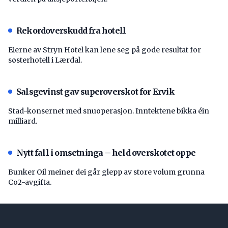
Rekordoverskudd fra hotell
Eierne av Stryn Hotel kan lene seg på gode resultat for
søsterhotell i Lærdal.
Salsgevinst gav superoverskot for Ervik
Stad-konsernet med snuoperasjon. Inntektene bikka éin
milliard.
Nytt fall i omsetninga – held overskotet oppe
Bunker Oil meiner dei går glepp av store volum grunna
Co2-avgifta.