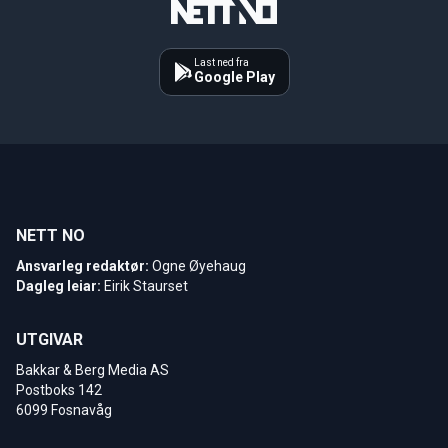
Last ned fra
Google Play
NETT NO
Ansvarleg redaktør:
Ogne Øyehaug
Dagleg leiar:
Eirik Staurset
UTGIVAR
Bakkar & Berg Media AS
Postboks 142
6099 Fosnavåg