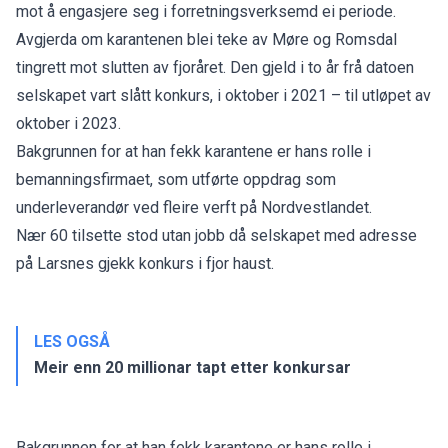
mot å engasjere seg i forretningsverksemd ei periode.
Avgjerda om karantenen blei teke av Møre og Romsdal
tingrett mot slutten av fjoråret. Den gjeld i to år frå datoen
selskapet vart slått konkurs, i oktober i 2021 – til utløpet av
oktober i 2023.
Bakgrunnen for at han fekk karantene er hans rolle i
bemanningsfirmaet, som utførte oppdrag som
underleverandør ved fleire verft på Nordvestlandet.
Nær 60 tilsette stod utan jobb då selskapet med adresse
på Larsnes gjekk konkurs i fjor haust.
LES OGSÅ
Meir enn 20 millionar tapt etter konkursar
Bakgrunnen for at han fekk karantene er hans rolle i