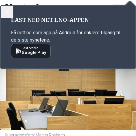
LOGG INN
MENY
Annonsørinnhold
LAST NED NETT.NO-APPEN
Link for annonse
Få nett.no som app på Android for enklere tilgang til
de siste nyhetene.
Last ned fra
Google Play
Illustrasjonsfoto: Marius Rosbach