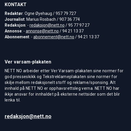
KONTAKT
Redaktør
: Ogne Øyehaug / 957 79 727
Journalist
: Marius Rosbach / 907 36 774
Redaksjon
: -
redaksjon@nett.no
/ 95 77 97 27
Annonse
: -
annonse@nett.no
/ 94 21 13 37
Abonnement
: -
abonnement@nett.no
/ 94 21 13 37
Ver varsam-plakaten
NETT NO arbeider etter Ver Varsam-plakaten sine normer for
god presseskikk og Tekstreklameplakaten sine normer for
skilje mellom redaksjonelt stoff og reklame/sponsing. Alt
innhald på NETT NO er opphavsrettsleg verna. NETT NO har
ikkje ansvar for innhaldet på eksterne nettsider som det blir
lenka til.
redaksjon@nett.no