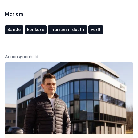
Mer om
Sande
konkurs
maritim industri
verft
Annonsørinnhold