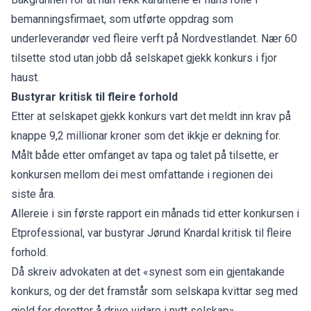
bemanningsfirmaet, som utførte oppdrag som
underleverandør ved fleire verft på Nordvestlandet. Nær 60
tilsette stod utan jobb då selskapet gjekk konkurs i fjor
haust.
Bustyrar kritisk til fleire forhold
Etter at selskapet gjekk konkurs vart det meldt inn krav på
knappe 9,2 millionar kroner som det ikkje er dekning for.
Målt både etter omfanget av tapa og talet på tilsette, er
konkursen mellom dei mest omfattande i regionen dei
siste åra.
Allereie i sin første rapport ein månads tid etter konkursen i
Etprofessional, var bustyrar Jørund Knardal kritisk til fleire
forhold.
Då skreiv advokaten at det «synest som ein gjentakande
konkurs, og der det framstår som selskapa kvittar seg med
gjeld for deretter å drive vidare i nytt selskap».