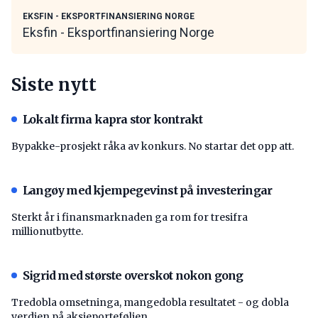
EKSFIN - EKSPORTFINANSIERING NORGE
Eksfin - Eksportfinansiering Norge
Siste nytt
Lokalt firma kapra stor kontrakt
Bypakke-prosjekt råka av konkurs. No startar det opp att.
Langøy med kjempegevinst på investeringar
Sterkt år i finansmarknaden ga rom for tresifra
millionutbytte.
Sigrid med største overskot nokon gong
Tredobla omsetninga, mangedobla resultatet - og dobla
verdien på aksjeporteføljen.