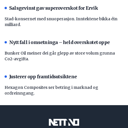
Salsgevinst gav superoverskot for Ervik
Stad-konsernet med snuoperasjon. Inntektene bikka éin
milliard.
Nytt fall i omsetninga – held overskotet oppe
Bunker Oil meiner dei går glepp av store volum grunna
Co2-avgifta.
Justerer opp framtidsutsiktene
Hexagon Composites ser betring i marknad og
ordreinngang.