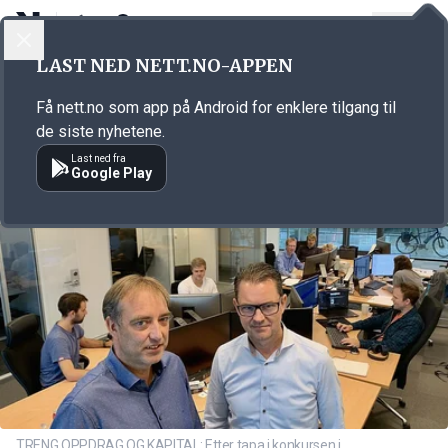
LOGG INN
MENY
Annonsørinnhold
LAST NED NETT.NO-APPEN
Link for annonse
Få nett.no som app på Android for enklere tilgang til
de siste nyhetene.
Last ned fra
Google Play
TRENG OPPDRAG OG KAPITAL: Etter tapa i konkursen i