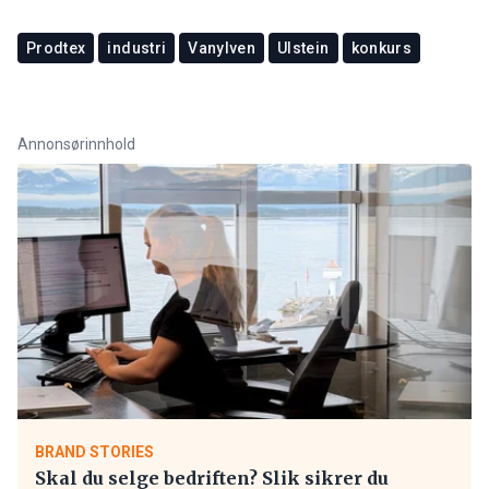
Prodtex
industri
Vanylven
Ulstein
konkurs
Annonsørinnhold
BRAND STORIES
Skal du selge bedriften? Slik sikrer du