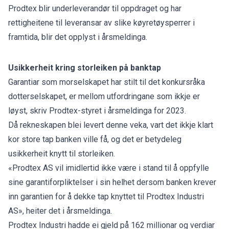
Prodtex blir underleverandør til oppdraget og har
rettigheitene til leveransar av slike køyretøysperrer i
framtida, blir det opplyst i årsmeldinga.
Usikkerheit kring storleiken på banktap
Garantiar som morselskapet har stilt til det konkursråka
dotterselskapet, er mellom utfordringane som ikkje er
løyst, skriv Prodtex-styret i årsmeldinga for 2023.
Då rekneskapen blei levert denne veka, vart det ikkje klart
kor store tap banken ville få, og det er betydeleg
usikkerheit knytt til storleiken.
«Prodtex AS vil imidlertid ikke være i stand til å oppfylle
sine garantiforpliktelser i sin helhet dersom banken krever
inn garantien for å dekke tap knyttet til Prodtex Industri
AS», heiter det i årsmeldinga.
Prodtex Industri
hadde ei gjeld på 162 millionar
og verdiar