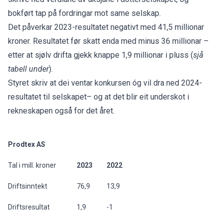
bokført tap på fordringar mot same selskap.
Det påverkar 2023-resultatet negativt med 41,5 millionar
kroner. Resultatet før skatt enda med minus 36 millionar –
etter at sjølv drifta gjekk knappe 1,9 millionar i pluss (
sjå
tabell under
).
Styret skriv at dei ventar konkursen óg vil dra ned 2024-
resultatet til selskapet– og at det blir eit underskot i
rekneskapen også for det året.
Prodtex AS
Tal i mill. kroner
2023
2022
Driftsinntekt
76,9
13,9
Driftsresultat
1,9
-1