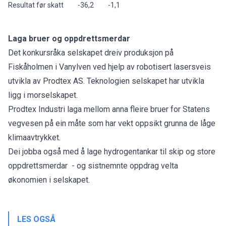
Resultat før skatt
-36,2
-1,1
Laga bruer og oppdrettsmerdar
Det konkursråka selskapet dreiv produksjon på
Fiskåholmen i Vanylven ved hjelp av robotisert lasersveis
utvikla av Prodtex AS. Teknologien selskapet har utvikla
ligg i morselskapet.
Prodtex Industri laga mellom anna
fleire bruer
for Statens
vegvesen på ein måte som har vekt oppsikt grunna de låge
klimaavtrykket.
Dei jobba også med å lage
hydrogentankar til skip
og store
oppdrettsmerdar
- og sistnemnte oppdrag velta
økonomien i selskapet.
LES OGSÅ