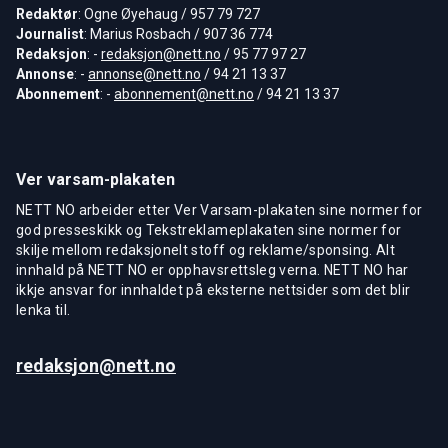
Redaktør
: Ogne Øyehaug / 957 79 727
Journalist
: Marius Rosbach / 907 36 774
Redaksjon
: -
redaksjon@nett.no
/ 95 77 97 27
Annonse
: -
annonse@nett.no
/ 94 21 13 37
Abonnement
: -
abonnement@nett.no
/ 94 21 13 37
Ver varsam-plakaten
NETT NO arbeider etter Ver Varsam-plakaten sine normer for
god presseskikk og Tekstreklameplakaten sine normer for
skilje mellom redaksjonelt stoff og reklame/sponsing. Alt
innhald på NETT NO er opphavsrettsleg verna. NETT NO har
ikkje ansvar for innhaldet på eksterne nettsider som det blir
lenka til.
redaksjon@nett.no