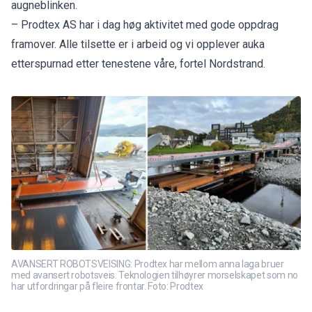
augneblinken.
– Prodtex AS har i dag høg aktivitet med gode oppdrag
framover. Alle tilsette er i arbeid og vi opplever auka
etterspurnad etter tenestene våre, fortel Nordstrand.
AVANSERT ROBOTSVEISING: Prodtex har mellom anna laga bruer
med avansert robotsveis. Teknologien tilhøyrer morselskapet som no
har utfordringar på fleire frontar. Foto: Prodtex