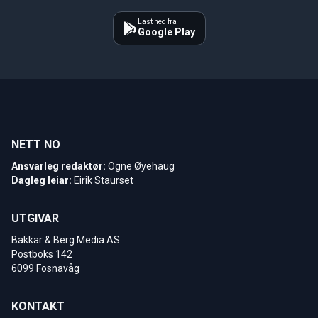
Last ned fra
Google Play
NETT NO
Ansvarleg redaktør:
Ogne Øyehaug
Dagleg leiar:
Eirik Staurset
UTGIVAR
Bakkar & Berg Media AS
Postboks 142
6099 Fosnavåg
KONTAKT