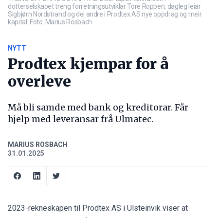
dotterselskapet treng forretningsutviklar Tore Roppen, dagleg leiar
Sigbjørn Nordstrand og dei andre i Prodtex AS nye oppdrag og meir
kapital. Foto: Marius Rosbach
NYTT
Prodtex kjempar for å
overleve
Må bli samde med bank og kreditorar. Får
hjelp med leveransar frå Ulmatec.
MARIUS ROSBACH
31.01.2025
2023-rekneskapen til Prodtex AS i Ulsteinvik viser at