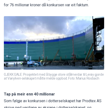
for 76 millionar kroner då konkursen var eit faktum.
GJEKK GALE: Prosjektet med å bygge store stålmerdar til Lerøy gjorde
at Vanylven-selskapet måtte melde oppbod. Foto: Marius Rosbach
Tap på meir enn 40 millionar
Som følgje av konkursen i dotterselskapet har Prodtex AS
skrive ned verdiane av aksjane i dotterselskapet, og