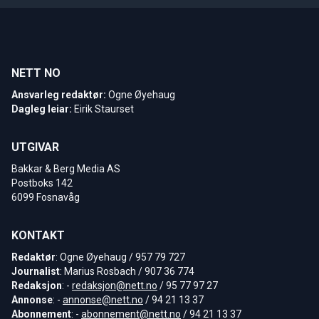
NETT NO
Ansvarleg redaktør:
Ogne Øyehaug
Dagleg leiar:
Eirik Staurset
UTGIVAR
Bakkar & Berg Media AS
Postboks 142
6099 Fosnavåg
KONTAKT
Redaktør
: Ogne Øyehaug / 957 79 727
Journalist
: Marius Rosbach / 907 36 774
Redaksjon
: -
redaksjon@nett.no
/ 95 77 97 27
Annonse
: -
annonse@nett.no
/ 94 21 13 37
Abonnement
: -
abonnement@nett.no
/ 94 21 13 37