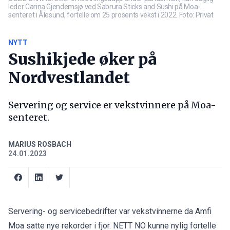
leder Carina Gjendemsjø ved Sabrura Sticks and Sushi på Moa-
senteret i Ålesund, fortelle om 25 prosents vekst i 2022. Foto: Privat
NYTT
Sushikjede øker på
Nordvestlandet
Servering og service er vekstvinnere på Moa-
senteret.
MARIUS ROSBACH
24.01.2023
Servering- og servicebedrifter var vekstvinnerne da Amfi
Moa satte nye rekorder i fjor. NETT NO kunne nylig fortelle