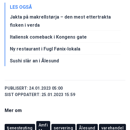
LES OGSÅ
Jakta på makrellstørja – den mest ettertrakta
fisken i verda
Italiensk comeback i Kongens gate
Ny restaurant i Fugl Fønix-lokala
Sushi slår an i Ålesund
PUBLISERT:
24.01.2023 05:00
SIST OPPDATERT:
25.01.2023 15:59
Mer om
Amfi
tjenesteyting
servering
Ålesund
varehandel