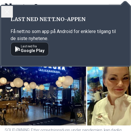
LOGG INN
MENY
Annonsørinnhold
LAST NED NETT.NO-APPEN
Link for annonse
Få nett.no som app på Android for enklere tilgang til
de siste nyhetene.
Last ned fra
Google Play
SOLID ØKNING: Etter omsetningsdupp under pandemien, kan daglig