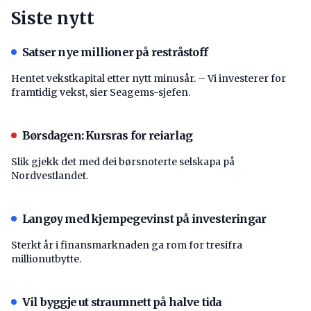
Siste nytt
Satser nye millioner på restråstoff
Hentet vekstkapital etter nytt minusår. – Vi investerer for
framtidig vekst, sier Seagems-sjefen.
Børsdagen: Kursras for reiarlag
Slik gjekk det med dei børsnoterte selskapa på
Nordvestlandet.
Langøy med kjempegevinst på investeringar
Sterkt år i finansmarknaden ga rom for tresifra
millionutbytte.
Vil byggje ut straumnett på halve tida