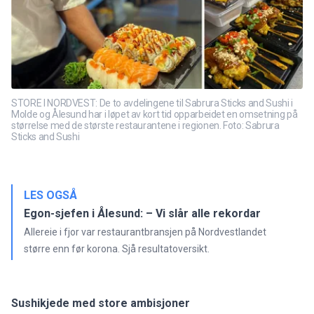
STORE I NORDVEST: De to avdelingene til Sabrura Sticks and Sushi i
Molde og Ålesund har i løpet av kort tid opparbeidet en omsetning på
størrelse med de største restaurantene i regionen. Foto: Sabrura
Sticks and Sushi
LES OGSÅ
Egon-sjefen i Ålesund: – Vi slår alle rekordar
Allereie i fjor var restaurantbransjen på Nordvestlandet
større enn før korona. Sjå resultatoversikt.
Sushikjede med store ambisjoner