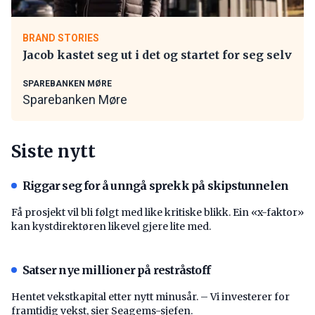
BRAND STORIES
Jacob kastet seg ut i det og startet for seg selv
SPAREBANKEN MØRE
Sparebanken Møre
Siste nytt
Riggar seg for å unngå sprekk på skipstunnelen
Få prosjekt vil bli følgt med like kritiske blikk. Ein «x-faktor»
kan kystdirektøren likevel gjere lite med.
Satser nye millioner på restråstoff
Hentet vekstkapital etter nytt minusår. – Vi investerer for
framtidig vekst, sier Seagems-sjefen.