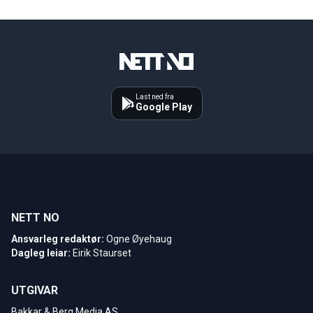
Last ned fra
Google Play
NETT NO
Ansvarleg redaktør:
Ogne Øyehaug
Dagleg leiar:
Eirik Staurset
UTGIVAR
Bakkar & Berg Media AS