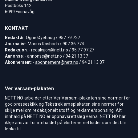
Postboks 142
6099 Fosnavåg
KONTAKT
Redaktør
: Ogne Øyehaug / 957 79 727
Journalist
: Marius Rosbach / 907 36 774
Redaksjon
: -
redaksjon@nett.no
/ 95 77 97 27
Annonse
: -
annonse@nett.no
/ 94 21 13 37
Abonnement
: -
abonnement@nett.no
/ 94 21 13 37
Ver varsam-plakaten
NETT NO arbeider etter Ver Varsam-plakaten sine normer for
god presseskikk og Tekstreklameplakaten sine normer for
skilje mellom redaksjonelt stoff og reklame/sponsing. Alt
innhald på NETT NO er opphavsrettsleg verna. NETT NO har
ikkje ansvar for innhaldet på eksterne nettsider som det blir
lenka til.