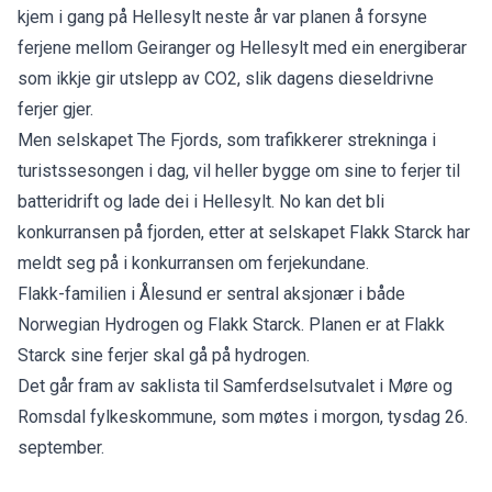
kjem i gang på Hellesylt neste år var planen å forsyne
ferjene mellom Geiranger og Hellesylt med ein energiberar
som ikkje gir utslepp av CO2, slik dagens dieseldrivne
ferjer gjer.
Men selskapet The Fjords, som trafikkerer strekninga i
turistssesongen i dag, vil heller bygge om sine to ferjer til
batteridrift og lade dei i Hellesylt. No kan det bli
konkurransen på fjorden, etter at selskapet Flakk Starck har
meldt seg på i konkurransen om ferjekundane.
Flakk-familien i Ålesund er sentral aksjonær i både
Norwegian Hydrogen og Flakk Starck. Planen er at Flakk
Starck sine ferjer skal gå på hydrogen.
Det går fram av
saklista til Samferdselsutvalet i Møre og
Romsdal fylkeskommune
, som møtes i morgon, tysdag 26.
september.