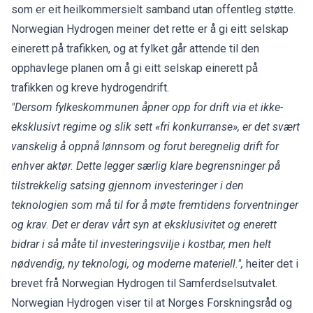
som er eit heilkommersielt samband utan offentleg støtte.
Norwegian Hydrogen meiner det rette er å gi eitt selskap
einerett på trafikken, og at fylket går attende til den
opphavlege planen om å gi eitt selskap einerett på
trafikken og kreve hydrogendrift.
"Dersom fylkeskommunen åpner opp for drift via et ikke-
eksklusivt regime og slik sett «fri konkurranse», er det svært
vanskelig å oppnå lønnsom og forut beregnelig drift for
enhver aktør. Dette legger særlig klare begrensninger på
tilstrekkelig satsing gjennom investeringer i den
teknologien som må til for å møte fremtidens forventninger
og krav. Det er derav vårt syn at eksklusivitet og enerett
bidrar i så måte til investeringsvilje i kostbar, men helt
nødvendig, ny teknologi, og moderne materiell.",
heiter det i
brevet frå Norwegian Hydrogen til Samferdselsutvalet.
Norwegian Hydrogen viser til at Norges Forskningsråd og