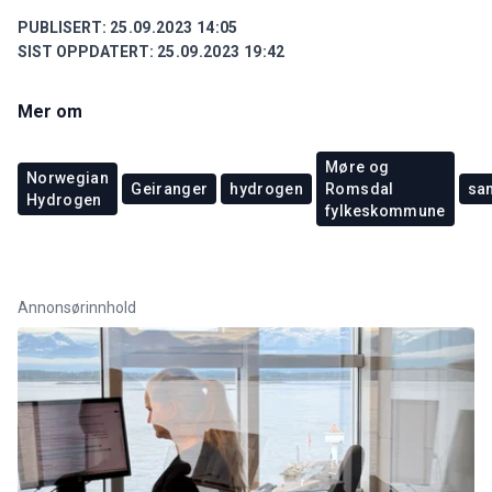
PUBLISERT:
25.09.2023 14:05
SIST OPPDATERT:
25.09.2023 19:42
Mer om
Møre og
Norwegian
Geiranger
hydrogen
Romsdal
sa
Hydrogen
fylkeskommune
Annonsørinnhold