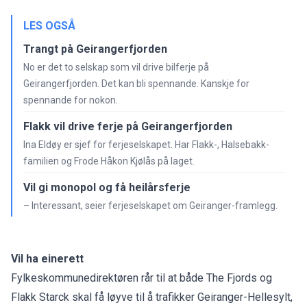
LES OGSÅ
Trangt på Geirangerfjorden
No er det to selskap som vil drive bilferje på
Geirangerfjorden. Det kan bli spennande. Kanskje for
spennande for nokon.
Flakk vil drive ferje på Geirangerfjorden
Ina Eldøy er sjef for ferjeselskapet. Har Flakk-, Halsebakk-
familien og Frode Håkon Kjølås på laget.
Vil gi monopol og få heilårsferje
– Interessant, seier ferjeselskapet om Geiranger-framlegg.
Vil ha einerett
Fylkeskommunedirektøren rår til at både The Fjords og
Flakk Starck skal få løyve til å trafikker Geiranger-Hellesylt,