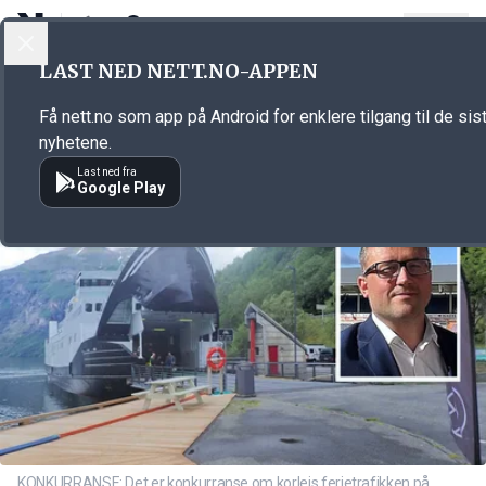
LOGG INN
MENY
Annonsørinnhold
LAST NED NETT.NO-APPEN
Link for annonse
Få nett.no som app på Android for enklere tilgang til de sis
nyhetene.
Last ned fra
Google Play
KONKURRANSE: Det er konkurranse om korleis ferjetrafikken på