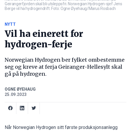
Geirangerfjorden skal bli utsleppsfri. Norwegian Hydrogen-sjef Jens
Berge vil ha hydrogendrift. Foto: Ogne Øyehaug/Marus Rosbach
NYTT
Vil ha einerett for
hydrogen-ferje
Norwegian Hydrogen ber fylket ombestemme
seg og kreve at ferja Geiranger-Hellesylt skal
gå på hydrogen.
OGNE ØYEHAUG
25.09.2023
Når Norwegian Hydrogen sitt første produksjonsanlegg