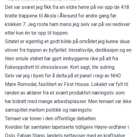
Det var svaret jeg fikk fra en eldre herre på vei opp de 418
bratte trappene til Aksla i Ålesund for andre gang før
klokken 7. Jeg roste ham mens jeg selv var på vei nedover
etter kun én tur opp til toppen.
Sitatet er egentlig et godt bilde på området jeg kunne skue
utover fra toppen av byfjellet. Innsatsvilje, dedikasjon og en
liten smule stahet har gjort innbyggerne rike på alt fra
fiskeoppdrett til stresslesser. Kort sagt; lite sutring.
Selv var jeg i byen for å delta på et panel i regi av NHO
Møre Romsdal, fasilitert av First House. Lokalet var fylt til
randen av aktører fra et svært produktivt næringsliv som
har bidratt med mange arbeidsplasser. Men temaet var ikke
samspillet mellom politikk og næringsliv.
Temaet var tonen i den offentlige debatten.
Kvelden før samtalen tapetserte tidligere Høyre-ordfører i
Oslo, Fabian Stang, landets nettaviser med en kraftsalve