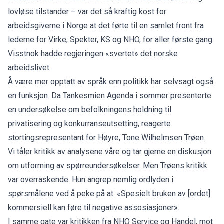
lovløse tilstander – var det så kraftig kost for
arbeidsgiverne i Norge at det førte til en samlet front fra
lederne for Virke, Spekter, KS og NHO,
for aller første gang
.
Visstnok hadde regjeringen «svertet» det norske
arbeidslivet.
Å være mer opptatt av språk enn politikk har selvsagt også
en funksjon. Da Tankesmien Agenda i sommer presenterte
en undersøkelse om befolkningens holdning til
privatisering og konkurranseutsetting, reagerte
stortingsrepresentant for Høyre, Tone Wilhelmsen Trøen.
Vi tåler kritikk av analysene våre og tar gjerne en diskusjon
om utforming av spørreundersøkelser. Men Trøens kritikk
var overraskende. Hun angrep nemlig ordlyden i
spørsmålene ved å peke på at: «Spesielt bruken av [ordet]
kommersiell kan føre til negative assosiasjoner».
I samme gate var kritikken fra NHO Service og Handel, mot