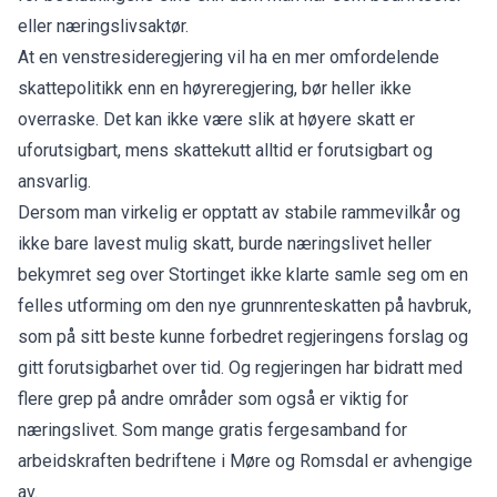
eller næringslivsaktør.
At en venstresideregjering vil ha en mer omfordelende
skattepolitikk enn en høyreregjering, bør heller ikke
overraske. Det kan ikke være slik at høyere skatt er
uforutsigbart, mens skattekutt alltid er forutsigbart og
ansvarlig.
Dersom man virkelig er opptatt av stabile rammevilkår og
ikke bare lavest mulig skatt, burde næringslivet heller
bekymret seg over Stortinget ikke klarte samle seg om en
felles utforming om den nye grunnrenteskatten på havbruk,
som på sitt beste kunne forbedret regjeringens forslag og
gitt forutsigbarhet over tid. Og regjeringen har bidratt med
flere grep på andre områder som også er viktig for
næringslivet. Som mange gratis fergesamband for
arbeidskraften bedriftene i Møre og Romsdal er avhengige
av.