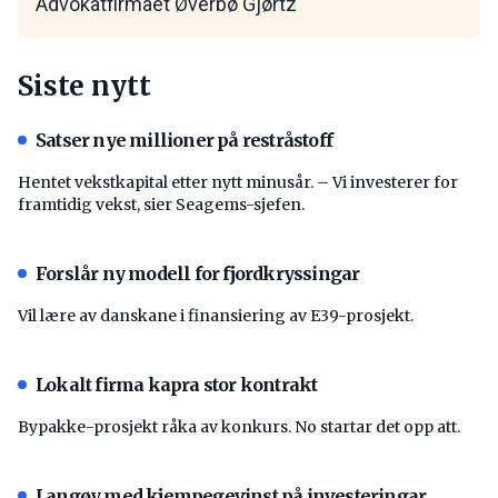
Advokatfirmaet Øverbø Gjørtz
Siste nytt
Satser nye millioner på restråstoff
Hentet vekstkapital etter nytt minusår. – Vi investerer for
framtidig vekst, sier Seagems-sjefen.
Forslår ny modell for fjordkryssingar
Vil lære av danskane i finansiering av E39-prosjekt.
Lokalt firma kapra stor kontrakt
Bypakke-prosjekt råka av konkurs. No startar det opp att.
Langøy med kjempegevinst på investeringar