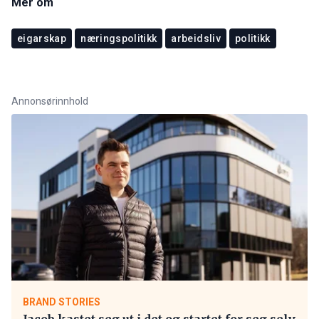
Mer om
eigarskap
næringspolitikk
arbeidsliv
politikk
Annonsørinnhold
BRAND STORIES
Jacob kastet seg ut i det og startet for seg selv