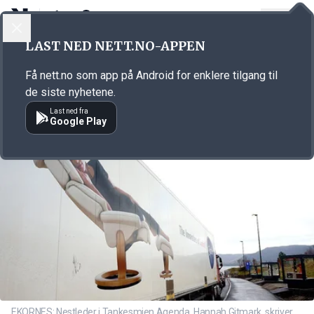
LOGG INN
MENY
Annonsørinnhold
LAST NED NETT.NO-APPEN
Link for annonse
Få nett.no som app på Android for enklere tilgang til
de siste nyhetene.
Last ned fra
Google Play
EKORNES: Nestleder i Tankesmien Agenda, Hannah Gitmark, skriver