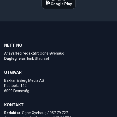
Last ned fra
Google Play
NETT NO
Ansvarleg redaktør:
Ogne Øyehaug
Dagleg leiar:
Eirik Staurset
UTGIVAR
Bakkar & Berg Media AS
Postboks 142
6099 Fosnavåg
KONTAKT
Redaktør
: Ogne Øyehaug / 957 79 727