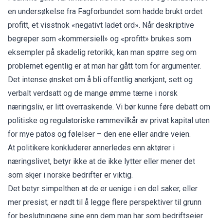
en undersøkelse fra Fagforbundet som hadde brukt ordet
profitt, et visstnok «negativt ladet ord». Når deskriptive
begreper som «kommersiell» og «profitt» brukes som
eksempler på skadelig retorikk, kan man spørre seg om
problemet egentlig er at man har gått tom for argumenter.
Det intense ønsket om å bli offentlig anerkjent, sett og
verbalt verdsatt og de mange ømme tærne i norsk
næringsliv, er litt overraskende. Vi bør kunne føre debatt om
politiske og regulatoriske rammevilkår av privat kapital uten
for mye patos og følelser – den ene eller andre veien.
At politikere konkluderer annerledes enn aktører i
næringslivet, betyr ikke at de ikke lytter eller mener det
som skjer i norske bedrifter er viktig.
Det betyr simpelthen at de er uenige i en del saker, eller
mer presist; er nødt til å legge flere perspektiver til grunn
for beslutningene sine enn dem man har som bedriftseier