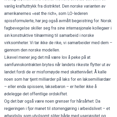
vanlig kraftuttrykk fra distriktet. Den norske varianten av
amerikanernes «eat the rich», som LO-lederen
spissformulerte, har jeg også avmålt begeistring for. Norsk
fagbevegelse skiller seg fra sine internasjonale kollegaer i
sin konstruktive tilnærming til samarbeid i norske
virksomheter. Vi tar ikke de rike, vi samarbeider med dem –
gjennom den norske modellen.
Likevel mener jeg det må være lov å peke på at
samfunnskontrakten brytes når landets rikeste flytter ut av
landet fordi de er misfornøyde med skattenivået. Å kalle
noen som har tjent milliarder på laks for en laksemilliardær
– eller enda spissere, laksebaron – er heller ikke å
ødelegge det offentlige ordskiftet.
Og det bør også være noen grenser for hårsårhet: Da
regjeringen i fjor manet til storrengjøring i arbeidslivet – et
arbeidsliv som utvilsomt sliter både med useriøsitet og