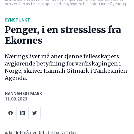
om verdien av fellesskapet i dette synspunktet. Foto: Ogne Øyehaug
SYNSPUNKT
Penger, i en stressless fra
Ekornes
Næringslivet må anerkjenne fellesskapets
avgjørende betydning for verdiskapingen i
Norge, skriver Hannah Gitmark i Tankesmien
Agenda.
HANNAH GITMARK
11.09.2023
«Ja, det må rive litt i beina, vet du».