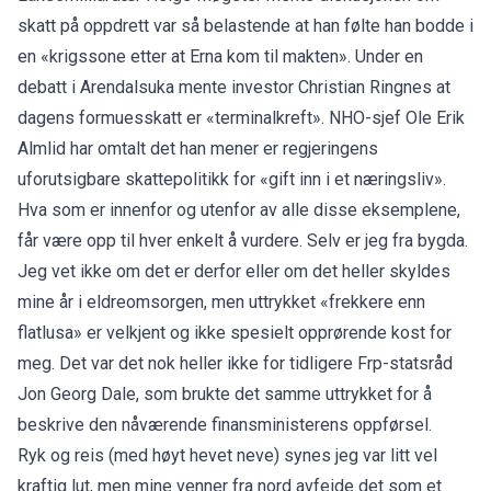
skatt på oppdrett var så belastende at han følte han bodde i
en «krigssone etter at Erna kom til makten». Under en
debatt i Arendalsuka mente investor Christian Ringnes at
dagens formuesskatt er «terminalkreft». NHO-sjef Ole Erik
Almlid har omtalt det han mener er regjeringens
uforutsigbare skattepolitikk for «gift inn i et næringsliv».
Hva som er innenfor og utenfor av alle disse eksemplene,
får være opp til hver enkelt å vurdere. Selv er jeg fra bygda.
Jeg vet ikke om det er derfor eller om det heller skyldes
mine år i eldreomsorgen, men uttrykket «frekkere enn
flatlusa» er velkjent og ikke spesielt opprørende kost for
meg. Det var det nok heller ikke for tidligere Frp-statsråd
Jon Georg Dale, som brukte det samme uttrykket for å
beskrive den nåværende finansministerens oppførsel.
Ryk og reis (med høyt hevet neve) synes jeg var litt vel
kraftig lut, men mine venner fra nord avfeide det som et