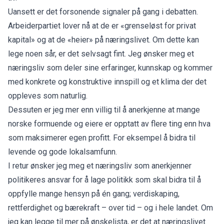
Uansett er det forsonende signaler på gang i debatten.
Arbeiderpartiet lover nå at de er «grenseløst for privat
kapital» og at de «heier» på næringslivet. Om dette kan
lege noen sår, er det selvsagt fint. Jeg ønsker meg et
næringsliv som deler sine erfaringer, kunnskap og kommer
med konkrete og konstruktive innspill og et klima der det
oppleves som naturlig.
Dessuten er jeg mer enn villig til å anerkjenne at mange
norske formuende og eiere er opptatt av flere ting enn hva
som maksimerer egen profitt. For eksempel å bidra til
levende og gode lokalsamfunn.
I retur ønsker jeg meg et næringsliv som anerkjenner
politikeres ansvar for å lage politikk som skal bidra til å
oppfylle mange hensyn på én gang; verdiskaping,
rettferdighet og bærekraft – over tid – og i hele landet. Om
jeg kan legge til mer på ønskelista, er det at næringslivet