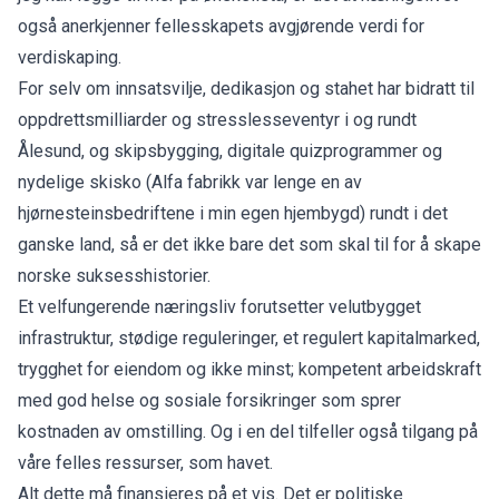
også anerkjenner fellesskapets avgjørende verdi for
verdiskaping.
For selv om innsatsvilje, dedikasjon og stahet har bidratt til
oppdrettsmilliarder og stresslesseventyr i og rundt
Ålesund, og skipsbygging, digitale quizprogrammer og
nydelige skisko (Alfa fabrikk var lenge en av
hjørnesteinsbedriftene i min egen hjembygd) rundt i det
ganske land, så er det ikke bare det som skal til for å skape
norske suksesshistorier.
Et velfungerende næringsliv forutsetter velutbygget
infrastruktur, stødige reguleringer, et regulert kapitalmarked,
trygghet for eiendom og ikke minst; kompetent arbeidskraft
med god helse og sosiale forsikringer som sprer
kostnaden av omstilling. Og i en del tilfeller også tilgang på
våre felles ressurser, som havet.
Alt dette må finansieres på et vis. Det er politiske