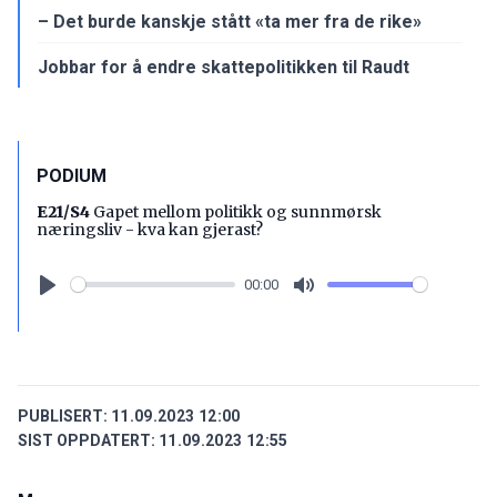
– Det burde kanskje stått «ta mer fra de rike»
Jobbar for å endre skattepolitikken til Raudt
PODIUM
E21/S4
Gapet mellom politikk og sunnmørsk
næringsliv - kva kan gjerast?
00:00
Play
Mute
PUBLISERT:
11.09.2023 12:00
SIST OPPDATERT:
11.09.2023 12:55