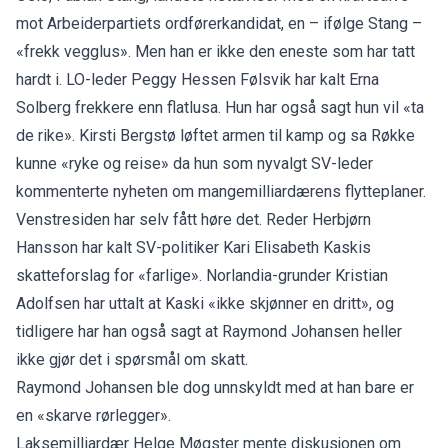
mot Arbeiderpartiets ordførerkandidat, en – ifølge Stang –
«frekk vegglus». Men han er ikke den eneste som har tatt
hardt i. LO-leder Peggy Hessen Følsvik har kalt Erna
Solberg frekkere enn flatlusa. Hun har også sagt
hun vil «ta
de rike»
. Kirsti Bergstø løftet armen til kamp og sa Røkke
kunne «ryke og reise» da hun som nyvalgt SV-leder
kommenterte nyheten om mangemilliardærens flytteplaner.
Venstresiden har selv fått høre det. Reder Herbjørn
Hansson har kalt SV-politiker Kari Elisabeth Kaskis
skatteforslag for «farlige». Norlandia-grunder Kristian
Adolfsen har uttalt at Kaski «ikke skjønner en dritt», og
tidligere har han også sagt at Raymond Johansen heller
ikke gjør det i spørsmål om skatt.
Raymond Johansen ble dog unnskyldt med at han bare er
en «skarve rørlegger».
Laksemilliardær Helge Møgster mente diskusjonen om