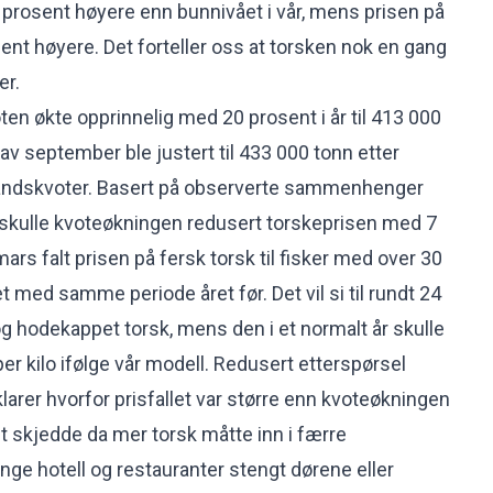
 prosent høyere enn bunnivået i vår, mens prisen på
ent høyere. Det forteller oss at torsken nok en gang
er.
en økte opprinnelig med 20 prosent i år til 413 000
n av september ble justert til 433 000 tonn etter
elandskvoter. Basert på observerte sammenhenger
 skulle kvoteøkningen redusert torskeprisen med 7
mars falt prisen på fersk torsk til fisker med over 30
med samme periode året før. Det vil si til rundt 24
og hodekappet torsk, mens den i et normalt år skulle
er kilo ifølge vår modell. Redusert etterspørsel
arer hvorfor prisfallet var større enn kvoteøkningen
Det skjedde da mer torsk måtte inn i færre
nge hotell og restauranter stengt dørene eller