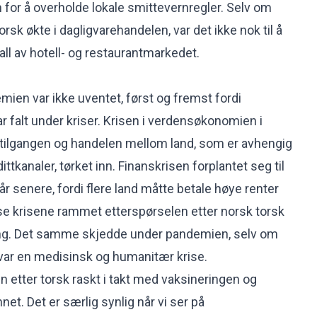
 for å overholde lokale smittevernregler. Selv om
orsk økte i dagligvarehandelen, var det ikke nok til å
ll av hotell- og restaurantmarkedet.
mien var ikke uventet, først og fremst fordi
r falt under kriser. Krisen i verdensøkonomien i
ttilgangen og handelen mellom land, som er avhengig
ttkanaler, tørket inn. Finanskrisen forplantet seg til
 år senere, fordi flere land måtte betale høye renter
se krisene rammet etterspørselen etter norsk torsk
gang. Det samme skjedde under pandemien, selv om
var en medisinsk og humanitær krise.
n etter torsk raskt i takt med vaksineringen og
t. Det er særlig synlig når vi ser på