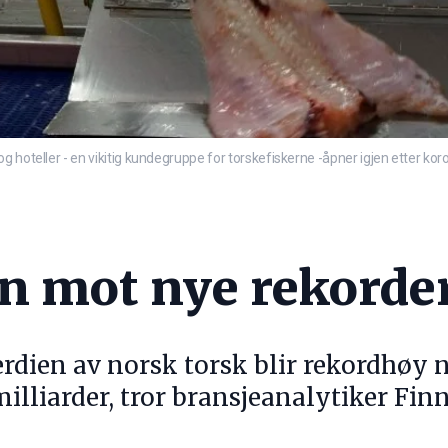
g hoteller - en vikitig kundegruppe for torskefiskerne -åpner igjen etter ko
n mot nye rekorde
rdien av norsk torsk blir rekordhøy n
milliarder, tror bransjeanalytiker Fi