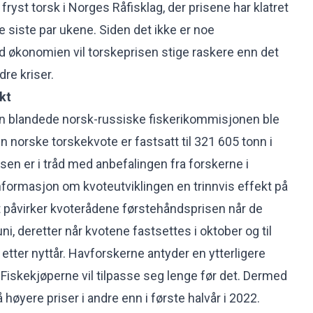
ryst torsk i Norges Råfisklag, der prisene har klatret
 de siste par ukene. Siden det ikke er noe
 økonomien vil torskeprisen stige raskere enn det
dre kriser.
kt
en blandede norsk-russiske fiskerikommisjonen ble
en norske torskekvote er fastsatt til 321 605 tonn i
sen er i tråd med anbefalingen fra forskerne i
formasjon om kvoteutviklingen en trinnvis effekt på
 påvirker kvoterådene førstehåndsprisen når de
i, deretter når kvotene fastsettes i oktober og til
r etter nyttår. Havforskerne antyder en ytterligere
Fiskekjøperne vil tilpasse seg lenge før det. Dermed
på høyere priser i andre enn i første halvår i 2022.