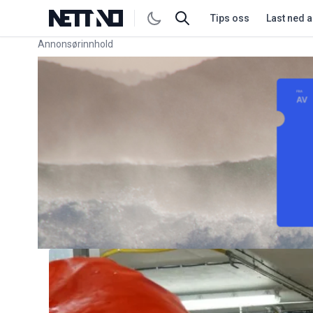
Tips oss
Last ned 
Annonsørinnhold
Link for annonse