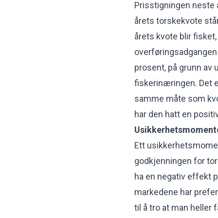
Prisstigningen neste 
årets torskekvote står
årets kvote blir fiske
overføringsadgangen s
prosent, på grunn av 
fiskerinæringen. Det er
samme måte som kvotef
har den hatt en positiv
Usikkerhetsmoment
Ett usikkerhetsmomen
godkjenningen for tors
ha en negativ effekt p
markedene har prefera
til å tro at man helle