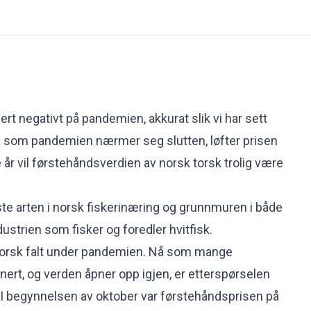
rt negativt på pandemien, akkurat slik vi har sett
å som pandemien nærmer seg slutten, løfter prisen
 år vil førstehåndsverdien av norsk torsk trolig være
ste arten i norsk fiskerinæring og grunnmuren i både
dustrien som fisker og foredler hvitfisk.
 torsk falt under pandemien. Nå som mange
ert, og verden åpner opp igjen, er etterspørselen
e. I begynnelsen av oktober var førstehåndsprisen på