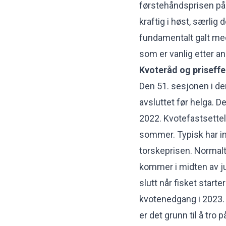
førstehåndsprisen på f
kraftig i høst, særlig
fundamentalt galt med
som er vanlig etter an
Kvoteråd og priseffe
Den 51. sesjonen i d
avsluttet før helga. D
2022. Kvotefastsettel
sommer. Typisk har in
torskeprisen. Normalt
kommer i midten av jun
slutt når fisket starte
kvotenedgang i 2023. 
er det grunn til å tro 