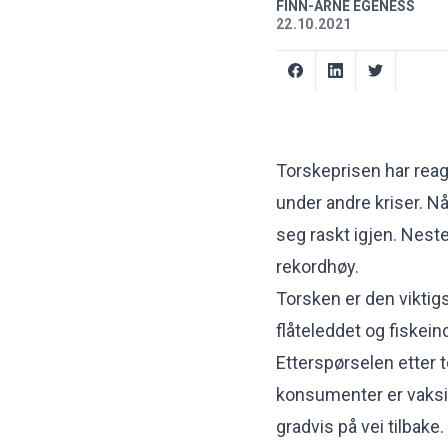
FINN-ARNE EGENESS
22.10.2021
Torskeprisen har reage
under andre kriser. N
seg raskt igjen. Neste
rekordhøy.
Torsken er den viktig
flåteleddet og fiskein
Etterspørselen etter
konsumenter er vaksin
gradvis på vei tilbak