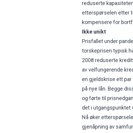
reduserte kapasiteten
etterspørselen etter t
kompensere for bortfa
Ikke unikt
Prisfallet under pande
torskeprisen typisk ha
2008 reduserte kredi
av velfungerende kredi
en gjeldskrise ett par
på nye lån. Begge dis
og førte til prisned
det i utgangspunktet 
Nå øker etterspørsele
gjenåpning av samfunne