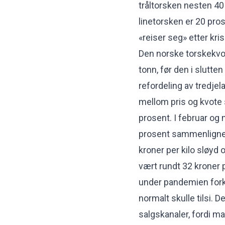
tråltorsken nesten 40
linetorsken er 20 pros
«reiser seg» etter kris
Den norske torskekvot
tonn, før den i slutte
refordeling av tredj
mellom pris og kvote
prosent. I februar og 
prosent sammenlignet 
kroner per kilo sløyd 
vært rundt 32 kroner p
under pandemien forkl
normalt skulle tilsi. 
salgskanaler, fordi ma