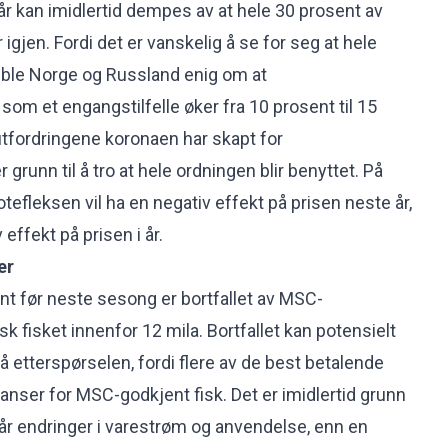
år kan imidlertid dempes av at hele 30 prosent av
 igjen. Fordi det er vanskelig å se for seg at hele
t, ble Norge og Russland enig om at
om et engangstilfelle øker fra 10 prosent til 15
utfordringene koronaen har skapt for
 grunn til å tro at hele ordningen blir benyttet. På
leksen vil ha en negativ effekt på prisen neste år,
 effekt på prisen i år.
er
t før neste sesong er bortfallet av MSC-
k fisket innenfor 12 mila. Bortfallet kan potensielt
å etterspørselen, fordi flere av de best betalende
nser for MSC-godkjent fisk. Det er imidlertid grunn
r får endringer i varestrøm og anvendelse, enn en