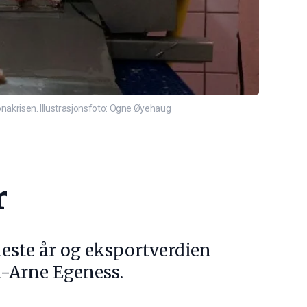
ronakrisen. Illustrasjonsfoto: Ogne Øyehaug
r
este år og eksportverdien
nn-Arne Egeness.