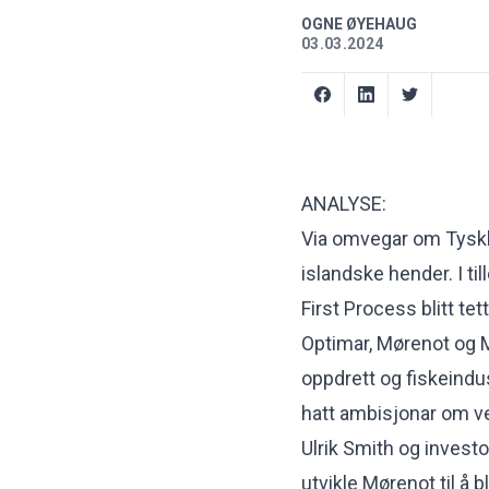
OGNE ØYEHAUG
03.03.2024
ANALYSE:
Via omvegar om Tyskl
islandske hender. I t
First Process blitt te
Optimar, Mørenot og MM
oppdrett og fiskeindu
hatt ambisjonar om ve
Ulrik Smith og invest
utvikle Mørenot til å 