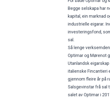
For både Optimar og M
Begge selskapa har no
kapital, ein marknad o
industrielle eigarar. I
investeringsfond,
som
sal.
Så lenge verksemdene
Optimar og Mørenot gj
Utanlandsk eigarskap k
italienske Fincantieri
gjennom fleire år på 
Salsgevinstar frå sal 
salet av Optimar i 20