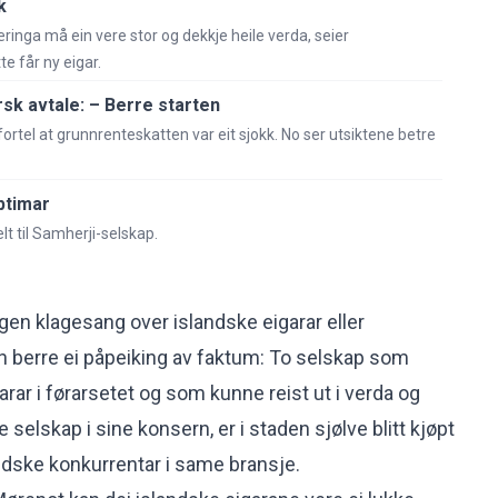
k
æringa må ein vere stor og dekkje heile verda, seier
te får ny eigar.
sk avtale: – Berre starten
ortel at grunnrenteskatten var eit sjokk. No ser utsiktene betre
ptimar
lt til Samherji-selskap.
gen klagesang over islandske eigarar eller
 berre ei påpeiking av faktum: To selskap som
rar i førarsetet og som kunne reist ut i verda og
elskap i sine konsern, er i staden sjølve blitt kjøpt
andske konkurrentar i same bransje.