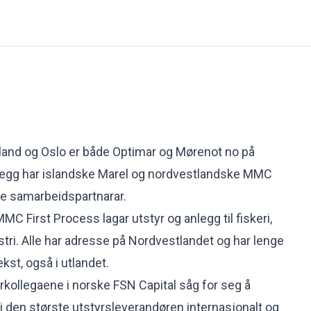
and og Oslo er både Optimar og Mørenot no på
illegg har islandske Marel og nordvestlandske MMC
tte samarbeidspartnarar.
C First Process lagar utstyr og anlegg til fiskeri,
stri. Alle har adresse på Nordvestlandet og har lenge
kst, også i utlandet.
orkollegaene i norske FSN Capital såg for seg å
bli den største utstyrsleverandøren internasjonalt og