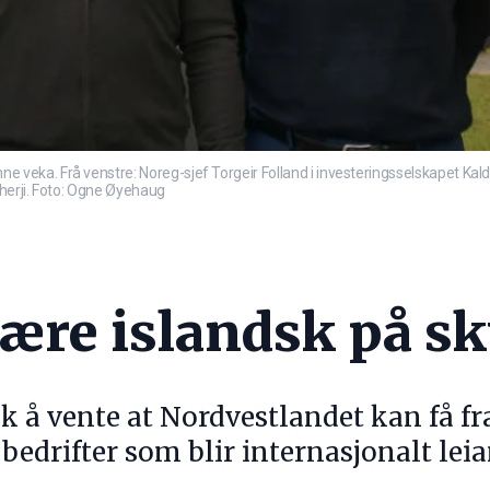
eka. Frå venstre: Noreg-sjef Torgeir Folland i investeringsselskapet Kal
mherji. Foto: Ogne Øyehaug
lære islandsk på s
isk å vente at Nordvestlandet kan få f
 bedrifter som blir internasjonalt leia