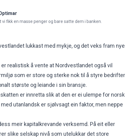
Optimar
 at vi fikk en masse penger og bare satte dem i banken.
vestlandet lukkast med mykje, og det veks fram nye
er realistisk å vente at Nordvestlandet også vil
rmiljø som er store og sterke nok til å styre bedrifter
nalt største og leiande i sin bransje.
katten er innretta slik at den er ei ulempe for norsk
 med utanlandsk er sjølvsagt ein faktor, men neppe
dess meir kapitalkrevande verksemd. På eit eller
er slike selskap nivå som utelukkar det store