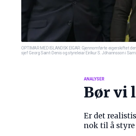
OPTIMAR MED ISLANDSK EIGAR: Gjennomførte eigerskiftet denne v
sjef Georg Saint-Denis og styreleiar Eiríkur S. Jóhannsson i Sa
ANALYSER
Bør vi 
Er det realist
nok til å styre