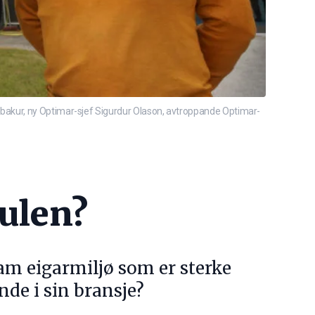
dbakur, ny Optimar-sjef Sigurdur Olason, avtroppande Optimar-
kulen?
ram eigarmiljø som er sterke
nde i sin bransje?