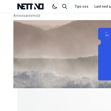
Tips oss
Last ned 
Annonsørinnhold
Link for annonse