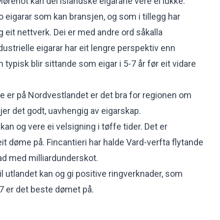
ørenot kan dei islandske eigarane vere ei lukke.
 eigarar som kan bransjen, og som i tillegg har
g eit nettverk. Dei er med andre ord såkalla
ndustrielle eigarar har eit lengre perspektiv enn
 typisk blir sittande som eigar i 5-7 år før eit vidare
 er på Nordvestlandet er det bra for regionen om
er det godt, uavhengig av eigarskap.
an og vere ei velsigning i tøffe tider. Det er
 eit døme på. Fincantieri har halde Vard-verfta flytande
rad med milliardunderskot.
til utlandet kan og gi positive ringverknader, som
17 er det beste dømet på.