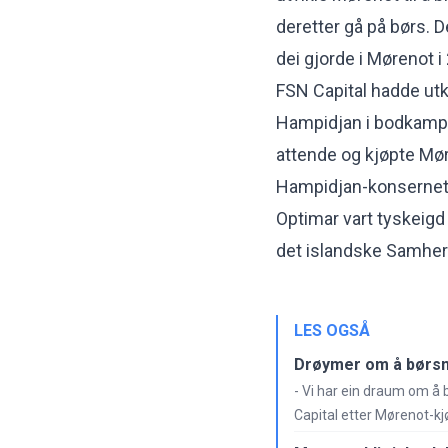
deretter gå på børs. D
dei gjorde i Mørenot i
FSN Capital hadde ut
Hampidjan i bodkamp
attende og kjøpte Mør
Hampidjan-konsernet
Optimar vart tyskeigd
det islandske Samherj
LES OGSÅ
Drøymer om å børsn
- Vi har ein draum om å 
Capital etter Mørenot-kj