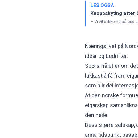
LES OGSÅ
Knoppskyting etter 
– Vi ville ikke ha på oss
Næringslivet på Nord
idear og bedrifter.
Spørsmålet er om det 
lukkast å få fram eiga
som blir dei internasjo
At den norske formues
eigarskap samanlikna
den heile.
Dess større selskap, 
anna tidspunkt passer