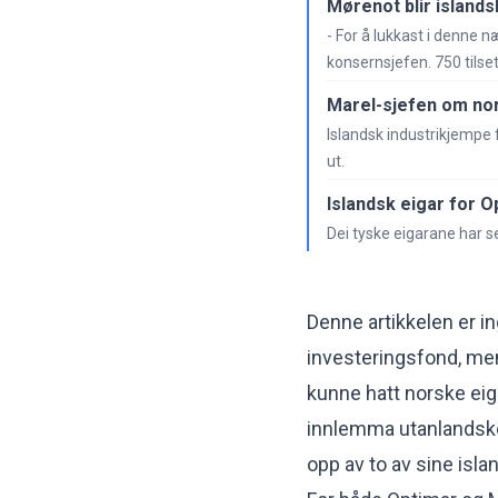
Mørenot blir islands
- For å lukkast i denne n
konsernsjefen. 750 tilset
Marel-sjefen om nor
Islandsk industrikjempe f
ut.
Islandsk eigar for O
Dei tyske eigarane har se
Denne artikkelen er in
investeringsfond, men
kunne hatt norske eiga
innlemma utanlandske s
opp av to av sine isl