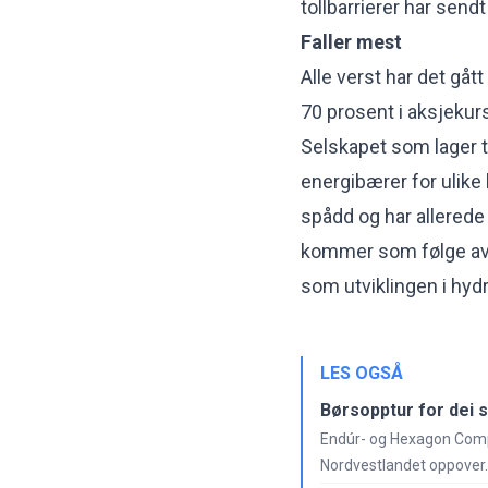
tollbarrierer har sen
Faller mest
Alle verst har det gå
70 prosent i aksjekur
Selskapet som lager 
energibærer for ulike 
spådd og har allerede
kommer som følge av e
som utviklingen i hyd
LES OGSÅ
Børsopptur for dei 
Endúr- og Hexagon Compo
Nordvestlandet oppover.