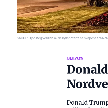
SNUDD: I fjor steg verdien av de børsnoterte selskapene fra Nordv
ANALYSER
Donald
Nordve
Donald Trumps