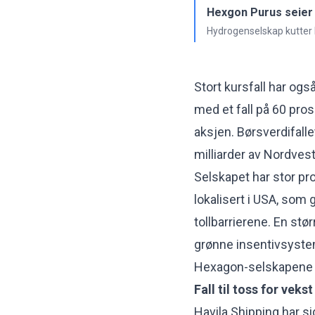
Hexgon Purus seier 
Hydrogenselskap kutter 
Stort kursfall har og
med et fall på 60 pro
aksjen. Børsverdifall
milliarder av Nordvest
Selskapet har stor pr
lokalisert i USA, som 
tollbarrierene. En stø
grønne insentivsyste
Hexagon-selskapene ha
Fall til toss for vekst
Havila Shipping har si