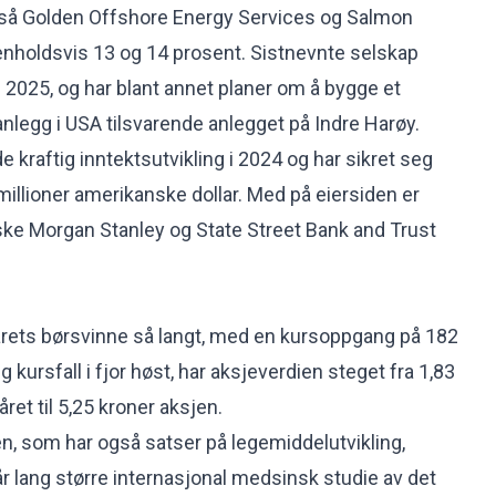
også Golden Offshore Energy Services og Salmon
enholdsvis 13 og 14 prosent. Sistnevnte selskap
i 2025, og har blant annet planer om å bygge et
nlegg i USA tilsvarende anlegget på Indre Harøy.
 kraftig inntektsutvikling i 2024 og har sikret seg
 millioner amerikanske dollar. Med på eiersiden er
ske Morgan Stanley og State Street Bank and Trust
årets børsvinne så langt, med en kursoppgang på 182
ig kursfall i fjor høst, har aksjeverdien steget fra 1,83
året til 5,25 kroner aksjen.
, som har også satser på legemiddelutvikling,
år lang større internasjonal medsinsk studie av det