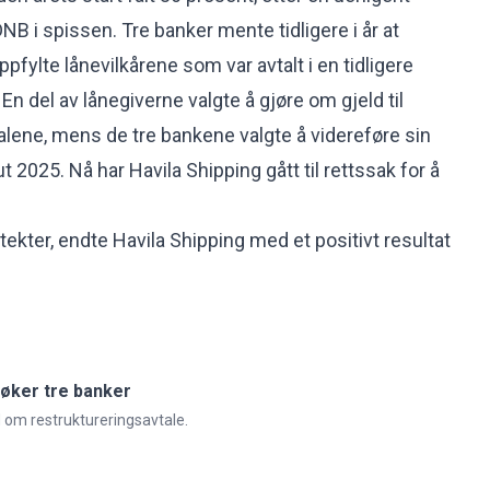
B i spissen. Tre banker mente tidligere i år at
ppfylte lånevilkårene som var avtalt i en tidligere
 En del av lånegiverne valgte å gjøre om gjeld til
talene, mens de tre bankene valgte å videreføre sin
t 2025. Nå har Havila Shipping gått til rettssak for å
nntekter, endte Havila Shipping med et positivt resultat
søker tre banker
id om restruktureringsavtale.