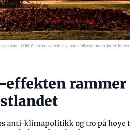
estlandet. Hittil i år har den samlede verdien falt over fire milliardar krone
-effekten rammer
stlandet
 anti-klimapolitikk og tro på høye 