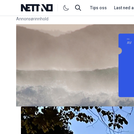
Tips oss
Last ned 
Annonsørinnhold
Link for annonse