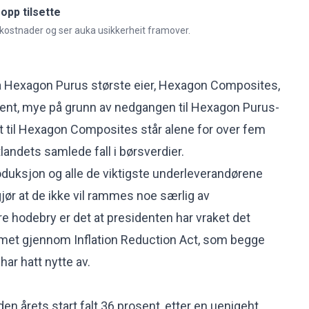
opp tilsette
kostnader og ser auka usikkerheit framover.
så Hexagon Purus største eier, Hexagon Composites,
sent, mye på grunn av nedgangen til Hexagon Purus-
et til Hexagon Composites står alene for over fem
landets samlede fall i børsverdier.
oduksjon og alle de viktigste underleverandørene
gjør at de ikke vil rammes noe særlig av
rre hodebry er det at presidenten har vraket det
met gjennom Inflation Reduction Act, som begge
r hatt nytte av.
den årets start falt 36 prosent, etter en uenigeht