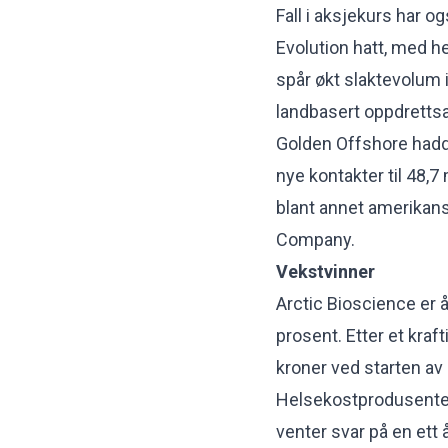
Fall i aksjekurs har 
Evolution hatt, med h
spår økt slaktevolum 
landbasert oppdrettsa
Golden Offshore hadde
nye kontakter til 48,7
blant annet amerikan
Company.
Vekstvinner
Arctic Bioscience er 
prosent. Etter et kraft
kroner ved starten av 
Helsekostprodusenten
venter svar på en ett 