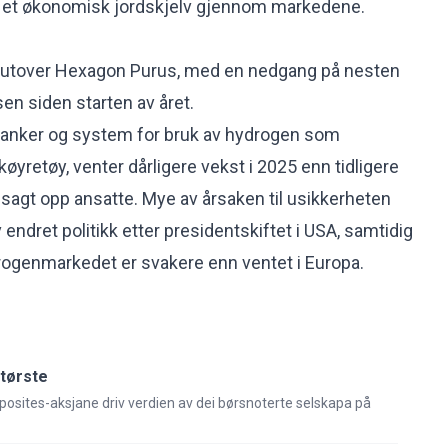
dt et økonomisk jordskjelv gjennom markedene.
tt utover Hexagon Purus, med en nedgang på nesten
sen siden starten av året.
tanker og system for bruk av hydrogen som
køyretøy, venter dårligere vekst i 2025 enn tidligere
 sagt opp ansatte. Mye av årsaken til usikkerheten
ndret politikk etter presidentskiftet i USA, samtidig
rogenmarkedet er svakere enn ventet i Europa.
største
sites-aksjane driv verdien av dei børsnoterte selskapa på