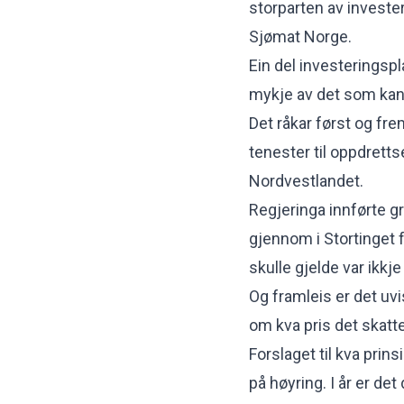
storparten av investe
Sjømat Norge.
Ein del investeringspl
mykje av det som kan 
Det råkar først og fre
tenester til oppdretts
Nordvestlandet.
Regjeringa innførte gr
gjennom i Stortinget f
skulle gjelde var ikkje 
Og framleis er det uv
om kva pris det skatte
Forslaget til kva prin
på høyring. I år er de