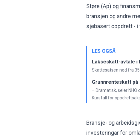
Støre (Ap) og finans
bransjen og andre med
sjøbasert oppdrett - i
LES OGSÅ
Lakseskatt-avtale i
Skattesatsen ned fra 35 
Grunnrenteskatt på
– Dramatisk, seier NHO 
Kursfall for oppdrettsaks
Bransje- og arbeidsg
investeringar for omlag