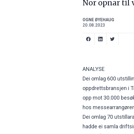
Nor opnar til 
OGNE ØYEHAUG
20.08.2023
ANALYSE
Dei omlag 600 utstill
oppdrettsbransjen i T
opp mot 30.000 besøka
hos messearrangøren
Dei omlag 70 utstilla
hadde ei samla driftsi