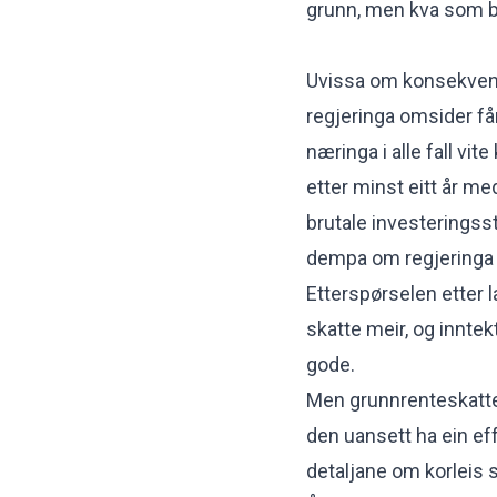
grunn, men kva som bli
Uvissa om konsekvens
regjeringa omsider får
næringa i alle fall vit
etter minst eitt år me
brutale investeringss
dempa om regjeringa h
Etterspørselen etter l
skatte meir, og innte
gode.
Men grunnrenteskatten 
den uansett ha ein eff
detaljane om korleis sk