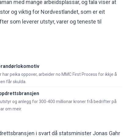
aman med mange arbeidsplassar, og tala viser at
tor og viktig for Nordvestlandet, som er eit
ter som leverer utstyr, varer og teneste til
erandørlokomotiv
re år har peika oppover, arbeider no MMC First Process for ikkje å
en får skulda.
 oppdrettsbransjen
utstyr og anlegg for 300-400 millionar kroner frå bedrifter på
nar om meir.
pdrettsbransjen i svart då statsminister Jonas Gahr