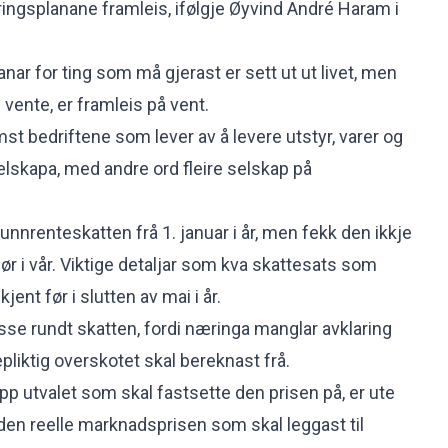
ringsplanane framleis, ifølgje Øyvind André Haram i
anar for ting som må gjerast er sett ut ut livet, men
vente, er framleis på vent.
mst bedriftene som lever av å levere utstyr, varer og
elskapa, med andre ord fleire selskap på
unnrenteskatten frå 1. januar i år, men fekk den ikkje
ør i vår. Viktige detaljar som kva skattesats som
kjent før i slutten av mai i år.
isse rundt skatten, fordi næringa manglar avklaring
pliktig overskotet skal bereknast frå.
sipp utvalet som skal fastsette den prisen på, er ute
t den reelle marknadsprisen som skal leggast til