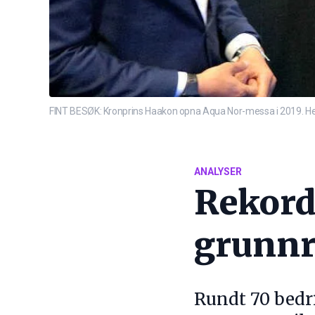
FINT BESØK: Kronprins Haakon opna Aqua Nor-messa i 2019. Her
ANALYSER
Rekord
grunnr
Rundt 70 bedri