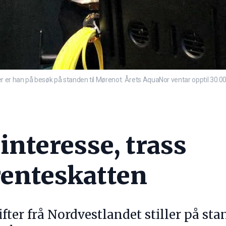
 er han på besøk på standen til Mørenot. Årets AquaNor ventar opptil 30.
interesse, trass
enteskatten
fter frå Nordvestlandet stiller på s