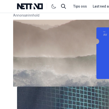
Tips oss
Last ned 
Annonsørinnhold
Link for annonse