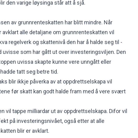
r den varige løysinga står att å sjå.
en av grunnrenteskatten har blitt mindre. Når
 avklart alle detaljane om grunnrenteskatten vil
e kva regelverk og skattenivå den har å halde seg til -
d uvisse som har gått ut over investeringsviljen. Den
toppen uvissa skapte kunne vere unngått eller
adde tatt seg betre tid.
aks blir ikkje påverka av at oppdrettselskapa vil
ktene før skatt kan godt halde fram med å vere svært
vil tappe milliardar ut av oppdrettselskapa. Difor vil
ekt på investeringsnivået, også etter at alle
atten blir er avklart.