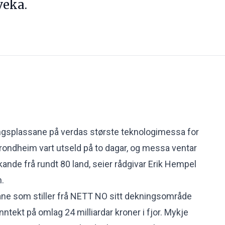
veka.
ingsplassane på verdas største teknologimessa for
rondheim vart utseld på to dagar, og messa ventar
nde frå rundt 80 land, seier rådgivar Erik Hempel
.
rane som stiller frå NETT NO sitt dekningsområde
nntekt på omlag 24 milliardar kroner i fjor. Mykje