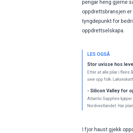
pengar heng gjerne s
oppdrettsbransjen er s
tyngdepunkt for bedrif
oppdrettselskapa.
LES OGSÅ
Stor uvisse hos lev
Etter at alle pilar i flei
seie opp folk. Lakseskatt
- Silicon Valley for
Atlantic Sapphire kjøper 
Nordvestlandet. Har pla
I fjor haust gjekk op