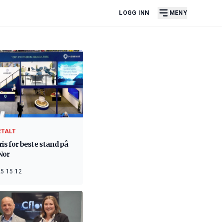
LOGG INN
MENY
RTALT
ris for beste stand på
Nor
5 15:12