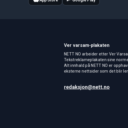
Ver varsam-plakaten
NETT NO arbeider etter Ver Varsa
Tekstreklameplakaten sine normer
Alt innhald på NETT NO er opphavs
eksterne nettsider som det blir len
redaksjon@nett.no