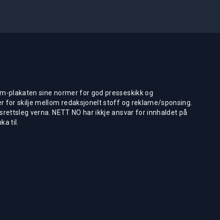
m-plakaten sine normer for god presseskikk og
 for skilje mellom redaksjonelt stoff og reklame/sponsing.
rettsleg verna. NETT NO har ikkje ansvar for innhaldet på
ka til.