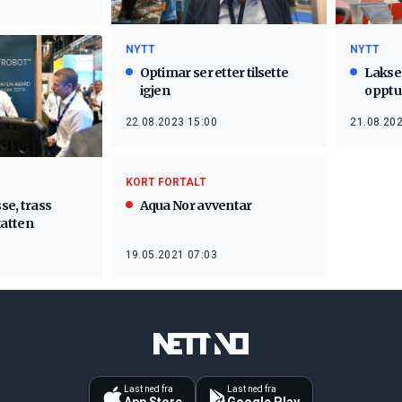
NYTT
NYTT
Optimar ser etter tilsette
Lakse
igjen
opptu
22.08.2023 15:00
21.08.202
KORT FORTALT
se, trass
Aqua Nor avventar
atten
19.05.2021 07:03
Last ned fra
Last ned fra
App Store
Google Play