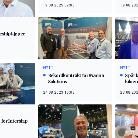
19.08.2025 09:03
19.08.202
rship kjøper
NYTT
NYTT
Rekordkontrakt for Marina
Spår l
Solutions
kiloen 
24.08.2023 10:03
23.08.202
for Intership-