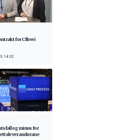
ntrakt for Cflow i
5 14:02
tsfall og minus for
ettsleverandørane