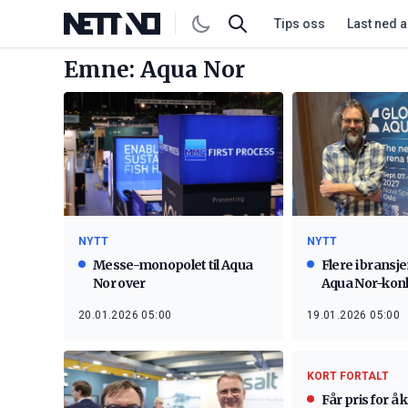
Tips oss
Last ned 
Emne: Aqua Nor
NYTT
NYTT
Messe-monopolet til Aqua
Flere i bransjen
Nor over
Aqua Nor-kon
20.01.2026 05:00
19.01.2026 05:00
KORT FORTALT
Får pris for å 