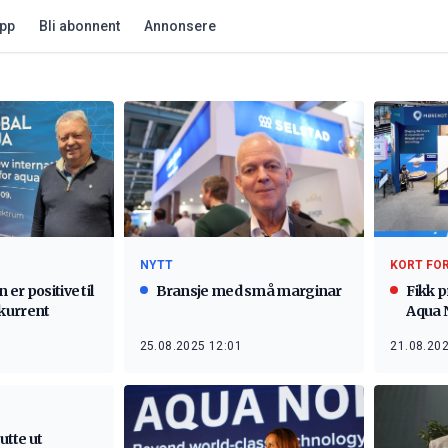
app
Bli abonnent
Annonsere
NYTT
KORT FO
 er positive til
Bransje med små marginar
Fikk p
kurrent
Aqua 
25.08.2025 12:01
21.08.202
kutte ut