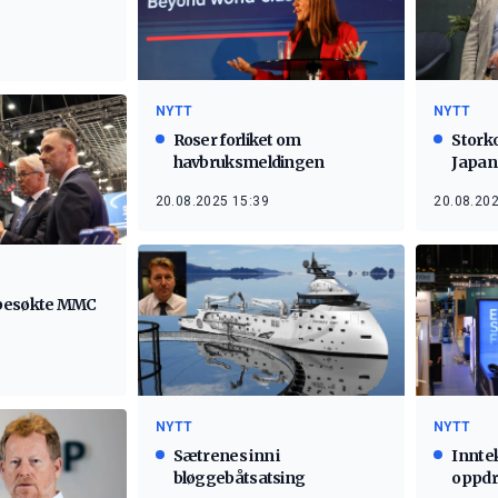
NYTT
NYTT
Roser forliket om
Storko
havbruksmeldingen
Japan
20.08.2025 15:39
20.08.202
besøkte MMC
NYTT
NYTT
Sætrenes inn i
Inntek
bløggebåtsatsing
oppdr