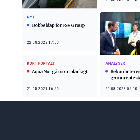
23.08.2023 09:08
NYTT
Dobbeldåp for FSV Group
22.08.2023 17:50
KORT FORTALT
ANALYSER
Aqua Nor går som planlagt
Rekordinteres
grunnrentesk
21.05.2021 16:50
20.08.2023 05:00