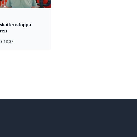
skatten stoppa
ren
3 13:27