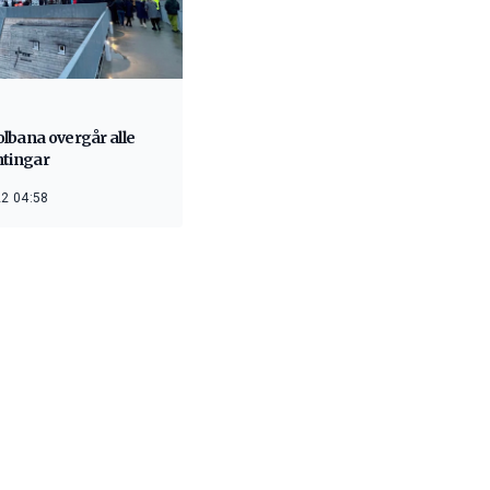
lbana overgår alle
ntingar
2 04:58