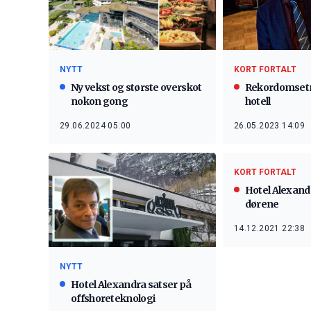
NYTT
KORT FORTALT
Ny vekst og største overskot
Rekordomsetn
nokon gong
hotell
29.06.2024 05:00
26.05.2023 14:09
KORT FORTALT
Hotel Alexand
dørene
14.12.2021 22:38
NYTT
Hotel Alexandra satser på
offshoreteknologi