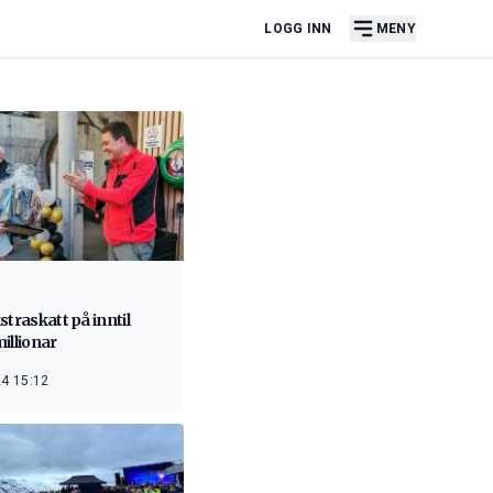
LOGG INN
MENY
straskatt på inntil
illionar
4 15:12