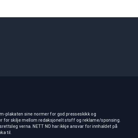
m-plakaten sine normer for god presseskikk og
 for skilje mellom redaksjonelt stoff og reklame/sponsing.
rettsleg verna. NETT NO har ikkje ansvar for innhaldet på
ka til.