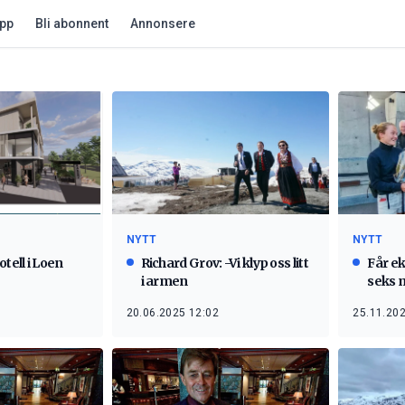
app
Bli abonnent
Annonsere
NYTT
NYTT
tell i Loen
Richard Grov: -Vi klyp oss litt
Får ek
i armen
seks m
20.06.2025 12:02
25.11.202