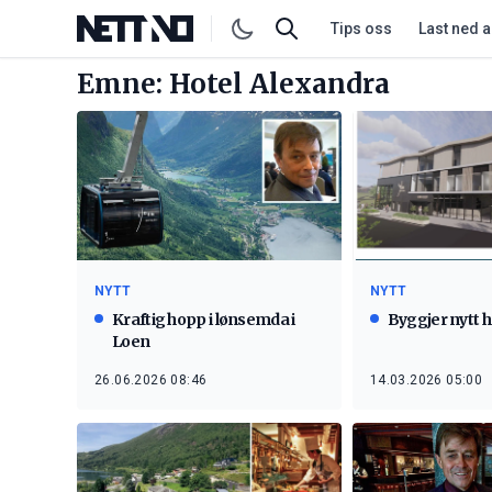
Tips oss
Last ned 
Emne: Hotel Alexandra
NYTT
NYTT
Kraftig hopp i lønsemda i
Byggjer nytt ho
Loen
26.06.2026 08:46
14.03.2026 05:00