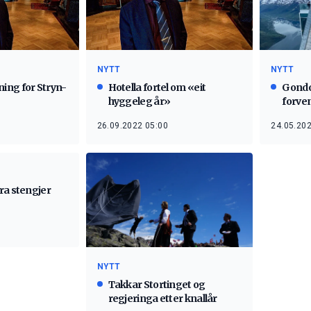
NYTT
NYTT
ing for Stryn-
Hotella fortel om «eit
Gondo
hyggeleg år»
forve
26.09.2022 05:00
24.05.202
ra stengjer
NYTT
Takkar Stortinget og
regjeringa etter knallår