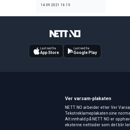
14.09.2021 16:15
Last ned fra
Last ned fra
App Store
Google Play
Ver varsam-plakaten
NETT NO arbeider etter Ver Varsa
Tekstreklameplakaten sine normer
Alt innhald på NETT NO er opphavs
eksterne nettsider som det blir len