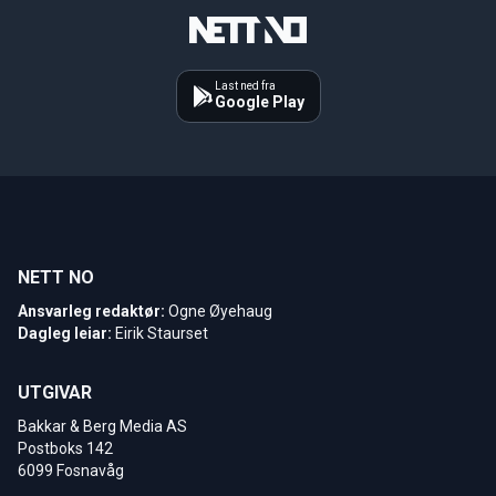
Last ned fra
Google Play
NETT NO
Ansvarleg redaktør:
Ogne Øyehaug
Dagleg leiar:
Eirik Staurset
UTGIVAR
Bakkar & Berg Media AS
Postboks 142
6099 Fosnavåg