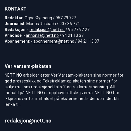
KONTAKT
Redaktør
: Ogne Øyehaug / 957 79 727
Journalist
: Marius Rosbach / 907 36 774
Redaksjon
: -
redaksjon@nett.no
/ 95 77 97 27
Annonse
: -
annonse@nett.no
/ 94 21 13 37
Abonnement
: -
abonnement@nett.no
/ 94 21 13 37
Ver varsam-plakaten
NETT NO arbeider etter Ver Varsam-plakaten sine normer for
god presseskikk og Tekstreklameplakaten sine normer for
skilje mellom redaksjonelt stoff og reklame/sponsing. Alt
innhald på NETT NO er opphavsrettsleg verna. NETT NO har
ikkje ansvar for innhaldet på eksterne nettsider som det blir
lenka til.
redaksjon@nett.no