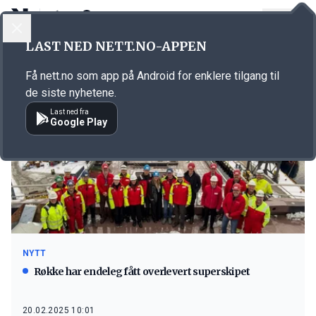
LOGG INN
MENY
LAST NED NETT.NO-APPEN
Emne: yacht
Få nett.no som app på Android for enklere tilgang til
de siste nyhetene.
Last ned fra
Google Play
NYTT
Røkke har endeleg fått overlevert superskipet
20.02.2025 10:01