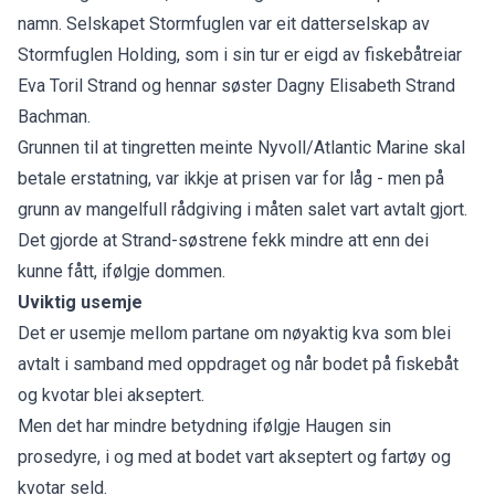
namn. Selskapet Stormfuglen var eit datterselskap av
Stormfuglen Holding, som i sin tur er eigd av fiskebåtreiar
Eva Toril Strand og hennar søster Dagny Elisabeth Strand
Bachman.
Grunnen til at tingretten meinte Nyvoll/Atlantic Marine skal
betale erstatning, var ikkje at prisen var for låg - men på
grunn av mangelfull rådgiving i måten salet vart avtalt gjort.
Det gjorde at Strand-søstrene fekk mindre att enn dei
kunne fått, ifølgje dommen.
Uviktig usemje
Det er usemje mellom partane om nøyaktig kva som blei
avtalt i samband med oppdraget og når bodet på fiskebåt
og kvotar blei akseptert.
Men det har mindre betydning ifølgje Haugen sin
prosedyre, i og med at bodet vart akseptert og fartøy og
kvotar seld.