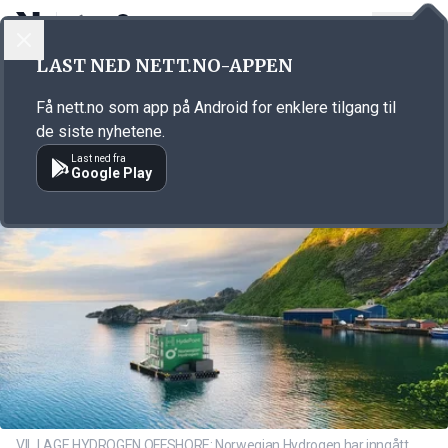
LOGG INN
MENY
Annonsørinnhold
LAST NED NETT.NO-APPEN
Link for annonse
Få nett.no som app på Android for enklere tilgang til
de siste nyhetene.
Last ned fra
Google Play
VIL LAGE HYDROGEN OFFSHORE: Norwegian Hydrogen har inngått