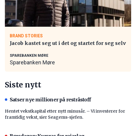
BRAND STORIES
Jacob kastet seg ut i det og startet for seg selv
SPAREBANKEN MØRE
Sparebanken Møre
Siste nytt
Satser nye millioner på restråstoff
Hentet vekstkapital etter nytt minusår. – Vi investerer for
framtidig vekst, sier Seagems-sjefen.
Børsdagen: Kursras for reiarlag