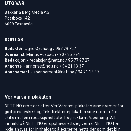
UTGIVAR
Bakkar & Berg Media AS
Postboks 142
6099 Fosnavåg
KONTAKT
Redaktør
: Ogne Øyehaug / 957 79 727
Journalist
: Marius Rosbach / 907 36 774
Redaksjon
: -
redaksjon@nett.no
/ 95 77 97 27
Annonse
: -
annonse@nett.no
/ 94 21 13 37
Abonnement
: -
abonnement@nett.no
/ 94 21 13 37
Ver varsam-plakaten
NETT NO arbeider etter Ver Varsam-plakaten sine normer for
god presseskikk og Tekstreklameplakaten sine normer for
skilje mellom redaksjonelt stoff og reklame/sponsing. Alt
innhald på NETT NO er opphavsrettsleg verna. NETT NO har
ikkje ansvar for innhaldet på eksterne nettsider som det blir