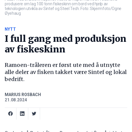
produsere om lag 100 tonn fiskeskinn om bord ved hjelp av
teknologien utvikla av Sintef og Steel Tech. Foto: Skjermfoto/Ogne
Øyehaug
NYTT
I full gang med produksjon
av fiskeskinn
Ramoen-tråleren er først ute med å utnytte
alle deler av fisken takket være Sintef og lokal
bedrift.
MARIUS ROSBACH
21.08.2024