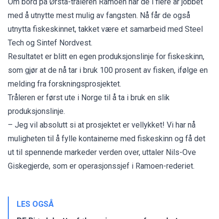
Om bord på Ørsta-tråleren Ramoen har de i flere år jobbet
med å utnytte mest mulig av fangsten. Nå får de også
utnytta fiskeskinnet, takket være et samarbeid med
Steel
Tech
og Sintef Nordvest.
Resultatet er blitt en egen produksjonslinje for fiskeskinn,
som gjør at de nå tar i bruk 100 prosent av fisken, ifølge en
melding fra forskningsprosjektet.
Tråleren er først ute i Norge til å ta i bruk en slik
produksjonslinje.
– Jeg vil absolutt si at prosjektet er vellykket! Vi har nå
muligheten til å fylle kontainerne med fiskeskinn og få det
ut til spennende markeder verden over, uttaler Nils-Ove
Giskegjerde, som er operasjonssjef i Ramoen-rederiet.
LES OGSÅ