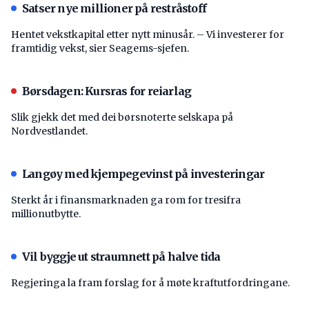
Satser nye millioner på restråstoff
Hentet vekstkapital etter nytt minusår. – Vi investerer for
framtidig vekst, sier Seagems-sjefen.
Børsdagen: Kursras for reiarlag
Slik gjekk det med dei børsnoterte selskapa på
Nordvestlandet.
Langøy med kjempegevinst på investeringar
Sterkt år i finansmarknaden ga rom for tresifra
millionutbytte.
Vil byggje ut straumnett på halve tida
Regjeringa la fram forslag for å møte kraftutfordringane.