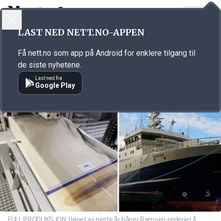
LOGG INN
MENY
Annonsørinnhold
LAST NED NETT.NO-APPEN
Link for annonse
Få nett.no som app på Android for enklere tilgang til
de siste nyhetene.
Last ned fra
Google Play
FULL PRODUKSJON: I løpet av neste år håper Ramoen-rederiet å