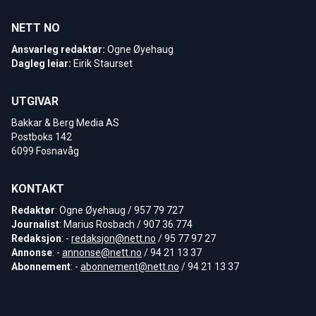
NETT NO
Ansvarleg redaktør:
Ogne Øyehaug
Dagleg leiar:
Eirik Staurset
UTGIVAR
Bakkar & Berg Media AS
Postboks 142
6099 Fosnavåg
KONTAKT
Redaktør
: Ogne Øyehaug / 957 79 727
Journalist
: Marius Rosbach / 907 36 774
Redaksjon
: -
redaksjon@nett.no
/ 95 77 97 27
Annonse
: -
annonse@nett.no
/ 94 21 13 37
Abonnement
: -
abonnement@nett.no
/ 94 21 13 37