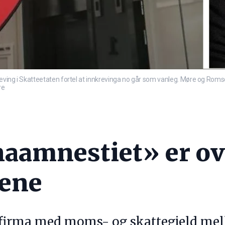
reving i Skatteetaten fortel at innkrevinga no går som vanleg. Møre og Romsda
re
aamnestiet» er ov
tene
firma med moms- og skattegjeld mell