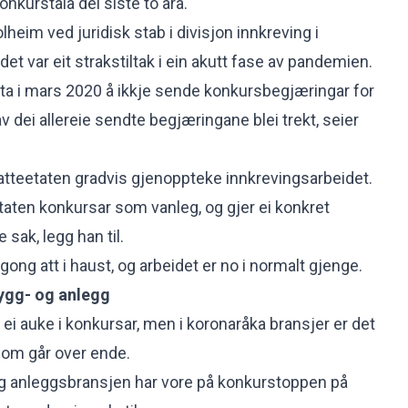
 konkurstala
dei siste to åra.
heim ved juridisk stab i divisjon innkreving i
det var eit strakstiltak i ein akutt fase av pandemien.
ta i mars 2020 å ikkje sende konkursbegjæringar for
 dei allereie sendte begjæringane blei trekt, seier
Skatteetaten gradvis gjenoppteke innkrevingsarbeidet.
aten konkursar som vanleg, og gjer ei konkret
 sak, legg han til.
 gong att i haust, og arbeidet er no i normalt gjenge.
ygg- og anlegg
 ei auke i konkursar, men i koronaråka bransjer er det
 som går over ende.
 og anleggsbransjen har vore på
konkurstoppen på