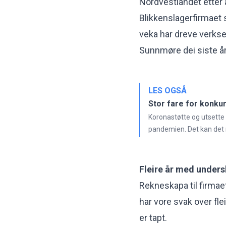
Nordvestlandet
etter 
Blikkenslagerfirmaet 
veka har dreve verkse
Sunnmøre dei siste år
LES OGSÅ
Stor fare for konku
Koronastøtte og utsette 
pandemien. Det kan det no
Fleire år med under
Rekneskapa til firmaet
har vore svak over fle
er tapt.