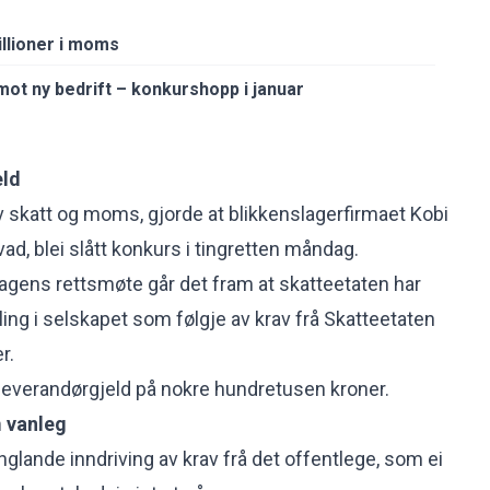
illioner i moms
 mot ny bedrift – konkurshopp i januar
eld
 skatt og moms, gjorde at blikkenslagerfirmaet Kobi
ad, blei slått konkurs i tingretten måndag.
dagens rettsmøte går det fram at skatteetaten har
ng i selskapet som følgje av krav frå Skatteetaten
r.
ei leverandørgjeld på nokre hundretusen kroner.
m vanleg
nglande inndriving av krav frå det offentlege, som ei