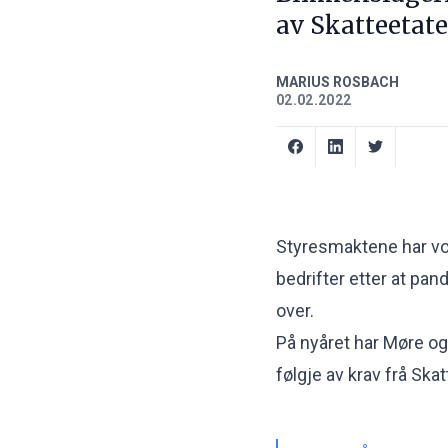
av Skatteetate
MARIUS ROSBACH
02.02.2022
Styresmaktene har vor
bedrifter etter at pan
over.
På nyåret har Møre og
følgje av krav frå Ska