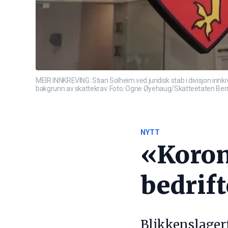
MEIR INNKREVING: Stian Solheim ved juridisk stab i divisjon innk
bakgrunn av skattekrav. Foto: Ogne Øyehaug/Skatteetaten Ber
NYTT
«Koron
bedrif
Blikkenslager