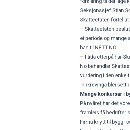
forklaring til dei låge
Seksjonssjef Stian Sol
Skatteetaten fortel at 
– Skatteetaten beslut
ei periode og mange av
han til NETT NO.
– I tida etterpå har 
No behandlar Skatteet
vurdering i den enkelte
Innkrevinga blei sett i
Mange konkursar i b
På nyåret har det vore
framleis få bedrifter
Firma knytt til bygg-