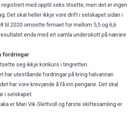
 registrert med opptil seks tilsette, men det er ingen
ag. Det skal heller ikkje vore drift i selskapet sidan i
8 til 2020 omsette firmaet for mellom 5,5 og 6,6
 resultatet enda med eit samla underskott på nærare
n fordringar
tsette seg ikkje konkurs i tingretten.
et har uteståande fordringar på kring halvannan
 det har vore krevjande å få inn pengane. Det skal
ar i selskapet.
ka er Mari Vik-Slettvoll og første skiftesamling er