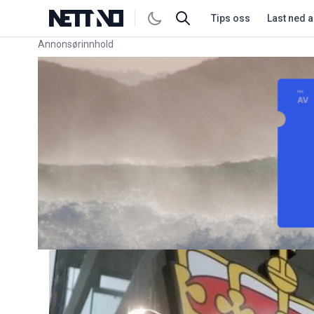
Tips oss
Last ned 
Annonsørinnhold
Link for annonse