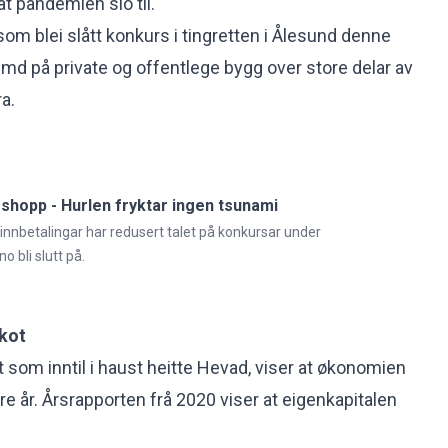
at pandemien slo til.
som blei slått konkurs i tingretten i Ålesund denne
md på private og offentlege bygg over store delar av
a.
rshopp - Hurlen fryktar ingen tsunami
innbetalingar har redusert talet på konkursar under
 bli slutt på.
skot
 som inntil i haust heitte Hevad, viser at økonomien
ire år. Årsrapporten frå 2020 viser at eigenkapitalen