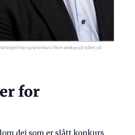
l tingrett har opna konkurs i fleire selskap på nyåret, på
er for
om dei som er slått konkurs