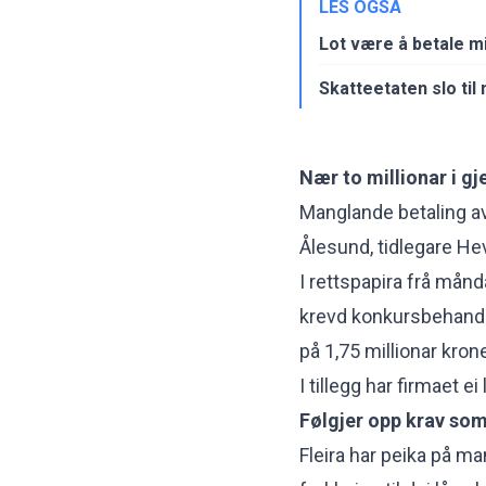
LES OGSÅ
Lot være å betale m
Skatteetaten slo til
Nær to millionar i gj
Manglande betaling av
Ålesund, tidlegare Hev
I rettspapira frå mån
krevd konkursbehandli
på 1,75 millionar krone
I tillegg har firmaet 
Følgjer opp krav so
Fleira har peika på ma