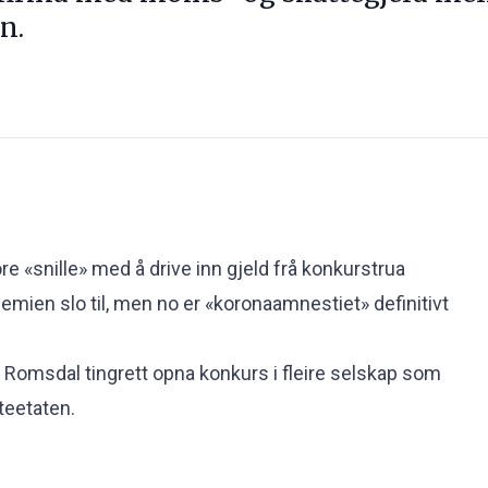
n.
e «snille» med å drive inn gjeld frå konkurstrua
demien slo til, men no er «koronaamnestiet» definitivt
 Romsdal tingrett opna konkurs i fleire selskap som
tteetaten.