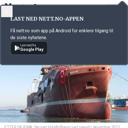
LOGG INN
MENY
Annonsørinnhold
LAST NED NETT.NO-APPEN
Link for annonse
Få nett.no som app på Android for enklere tilgang til
de siste nyhetene.
Last ned fra
Google Play
ETTER SKJEMA: Skroget til krilltrålaren vart sjøsett i desember 2021