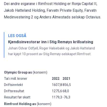
Dei andre eigarane i Rimfrost Holding er Ronja Capital II,
Jakob Hatteland Holding, Farvatn Private Equity, Farvatn
Medinvestering 2 og Anders Almestads selskap Octavius.
LES OGSÅ
Kjendisinvestorar inn i Stig Remøys krillsatsing
Johan Odvar Odfjell, Roger Halsebakk og Jakob Hatteland
har kjøpt 10 prosent av Stig Remøy-selskapet Rimfrost.
Olympic Group as
(konsern)
Tal i mill. kroner
2022
2021
Driftsinntekt
1607,8
856,5
Driftsresultat
1275,6
68,0
Resultat før skatt
1179,3
-76,3
Rimfrost Holding as
(konsern)