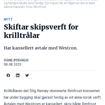
og fartøye skulle vere ferdig i fjor haust. No er håpet av det er klart
denne hausten. Foto: Rimfrost
NYTT
Skiftar skipsverft for
krilltrålar
Har kansellert avtale med Westcon.
OGNE ØYEHAUG
08.08.2023
Krilltrålaren det Stig Remøy-dominerte Rimfrost-konsernet
har under bygging skal gjerast ferdig av eit anna norsk verft.
Avtalen med Westcom er kansellert, skriv både Rimfrost