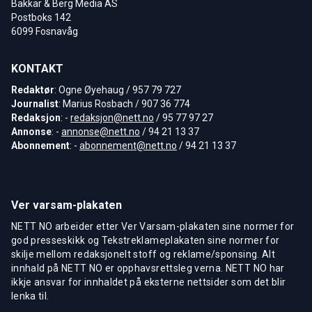
Bakkar & Berg Media AS
Postboks 142
6099 Fosnavåg
KONTAKT
Redaktør
: Ogne Øyehaug / 957 79 727
Journalist
: Marius Rosbach / 907 36 774
Redaksjon
: -
redaksjon@nett.no
/ 95 77 97 27
Annonse
: -
annonse@nett.no
/ 94 21 13 37
Abonnement
: -
abonnement@nett.no
/ 94 21 13 37
Ver varsam-plakaten
NETT NO arbeider etter Ver Varsam-plakaten sine normer for
god presseskikk og Tekstreklameplakaten sine normer for
skilje mellom redaksjonelt stoff og reklame/sponsing. Alt
innhald på NETT NO er opphavsrettsleg verna. NETT NO har
ikkje ansvar for innhaldet på eksterne nettsider som det blir
lenka til.