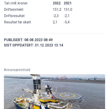
Tal i mill. kroner
2022
2021
Driftsinntekt
151,2
151,0
Driftsresultat
-2,3
-2,1
Resultat før skatt
2,1
-5,4
PUBLISERT:
08.08.2023 08:49
SIST OPPDATERT:
31.12.2023 13:14
Annonsørinnhold