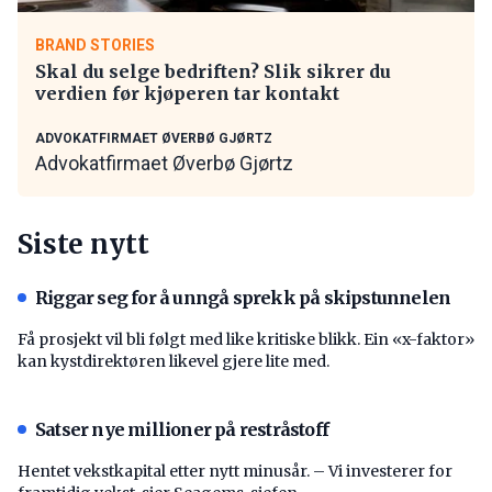
BRAND STORIES
Skal du selge bedriften? Slik sikrer du
verdien før kjøperen tar kontakt
ADVOKATFIRMAET ØVERBØ GJØRTZ
Advokatfirmaet Øverbø Gjørtz
Siste nytt
Riggar seg for å unngå sprekk på skipstunnelen
Få prosjekt vil bli følgt med like kritiske blikk. Ein «x-faktor»
kan kystdirektøren likevel gjere lite med.
Satser nye millioner på restråstoff
Hentet vekstkapital etter nytt minusår. – Vi investerer for