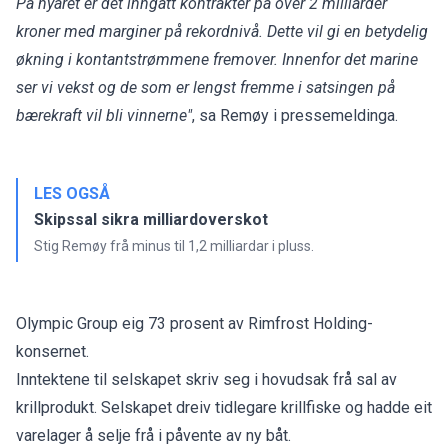
På nyåret er det inngått kontrakter på over 2 milliarder
kroner med marginer på rekordnivå. Dette vil gi en betydelig
økning i kontantstrømmene fremover. Innenfor det marine
ser vi vekst og de som er lengst fremme i satsingen på
bærekraft vil bli vinnerne"
, sa Remøy i pressemeldinga.
LES OGSÅ
Skipssal sikra milliardoverskot
Stig Remøy frå minus til 1,2 milliardar i pluss.
Olympic Group eig 73 prosent av Rimfrost Holding-
konsernet.
Inntektene til selskapet skriv seg i hovudsak frå sal av
krillprodukt. Selskapet dreiv tidlegare krillfiske og hadde eit
varelager å selje frå i påvente av ny båt.