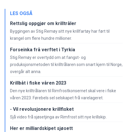
LES OGSÅ
Rettslig oppgjør om krilltråler
Byggingen av Stig Remøy sitt nye krillfartøy har ført til
krangel om flere hundre millioner.
Forseinka frå verftet i Tyrkia
Stig Remøy er overtydd om at fangst- og
produksjonsmetoden til krilltrålaren som snart kjem til Norge,
overgår alt anna.
Krillbåt i fiske våren 2023
Den nye krilltrålaren til Rimfrostkonsernet skal vere i fiske
våren 2023. Førebels sel selskapet frå varelageret.
- Vil revolusjonere krillfisket
Sjå video frå sjøsetjinga av Rimfrost sitt nye krillskip.
Her er milliardskipet sjøsett