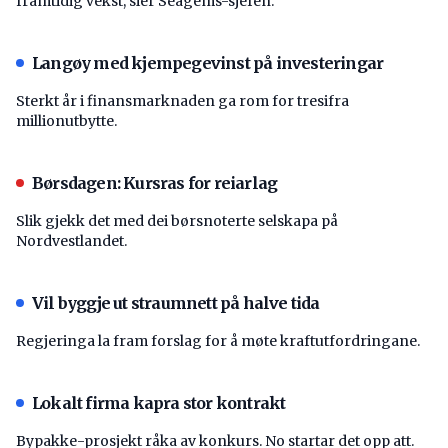
framtidig vekst, sier Seagems-sjefen.
Langøy med kjempegevinst på investeringar
Sterkt år i finansmarknaden ga rom for tresifra
millionutbytte.
Børsdagen: Kursras for reiarlag
Slik gjekk det med dei børsnoterte selskapa på
Nordvestlandet.
Vil byggje ut straumnett på halve tida
Regjeringa la fram forslag for å møte kraftutfordringane.
Lokalt firma kapra stor kontrakt
Bypakke-prosjekt råka av konkurs. No startar det opp att.