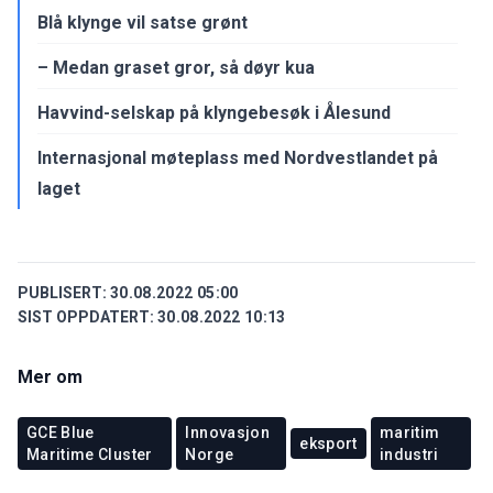
Blå klynge vil satse grønt
– Medan graset gror, så døyr kua
Havvind-selskap på klyngebesøk i Ålesund
Internasjonal møteplass med Nordvestlandet på
laget
PUBLISERT:
30.08.2022 05:00
SIST OPPDATERT:
30.08.2022 10:13
Mer om
GCE Blue
Innovasjon
maritim
eksport
Maritime Cluster
Norge
industri