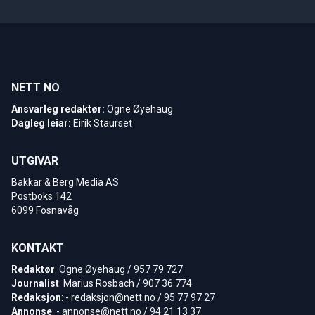
NETT NO
Ansvarleg redaktør:
Ogne Øyehaug
Dagleg leiar:
Eirik Staurset
UTGIVAR
Bakkar & Berg Media AS
Postboks 142
6099 Fosnavåg
KONTAKT
Redaktør
: Ogne Øyehaug / 957 79 727
Journalist
: Marius Rosbach / 907 36 774
Redaksjon
: -
redaksjon@nett.no
/ 95 77 97 27
Annonse
: -
annonse@nett.no
/ 94 21 13 37