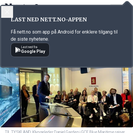
LOGG INN
MENY
Annonsørinnhold
LAST NED NETT.NO-APPEN
Link for annonse
Få nett.no som app på Android for enklere tilgang til
de siste nyhetene.
Last ned fra
Google Play
TIL TYSKLAND: Klyngeleder Daniel Garden i GCE Blue Maritime reiser