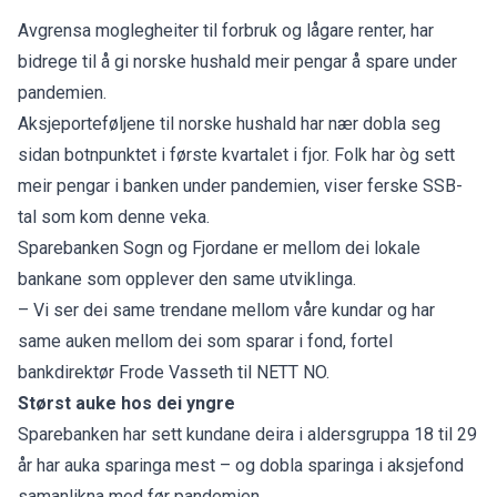
Avgrensa moglegheiter til forbruk og lågare renter, har
bidrege til å gi norske hushald meir pengar å spare under
pandemien.
Aksjeporteføljene til norske hushald har nær dobla seg
sidan botnpunktet i første kvartalet i fjor. Folk har òg sett
meir pengar i banken under pandemien, viser ferske SSB-
tal som kom denne veka.
Sparebanken Sogn og Fjordane er mellom dei lokale
bankane som opplever den same utviklinga.
– Vi ser dei same trendane mellom våre kundar og har
same auken mellom dei som sparar i fond, fortel
bankdirektør Frode Vasseth til NETT NO.
Størst auke hos dei yngre
Sparebanken har sett kundane deira i aldersgruppa 18 til 29
år har auka sparinga mest – og dobla sparinga i aksjefond
samanlikna med før pandemien.