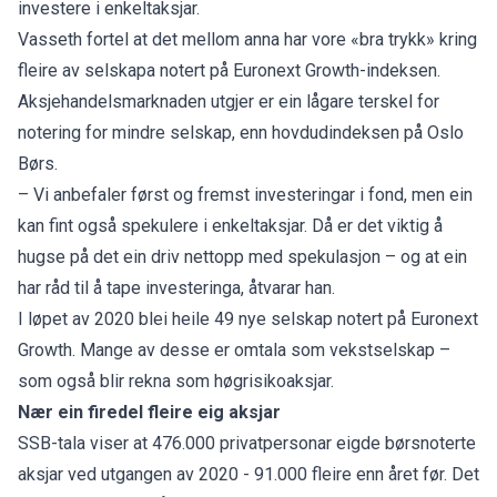
investere i enkeltaksjar.
Vasseth fortel at det mellom anna har vore «bra trykk» kring
fleire av selskapa notert på Euronext Growth-indeksen.
Aksjehandelsmarknaden utgjer er ein lågare terskel for
notering for mindre selskap, enn hovdudindeksen på Oslo
Børs.
– Vi anbefaler først og fremst investeringar i fond, men ein
kan fint også spekulere i enkeltaksjar. Då er det viktig å
hugse på det ein driv nettopp med spekulasjon – og at ein
har råd til å tape investeringa, åtvarar han.
I løpet av 2020 blei heile 49 nye selskap notert på Euronext
Growth. Mange av desse er omtala som vekstselskap –
som også blir rekna som høgrisikoaksjar.
Nær ein firedel fleire eig aksjar
SSB-tala viser at 476.000 privatpersonar eigde børsnoterte
aksjar ved utgangen av 2020 - 91.000 fleire enn året før. Det