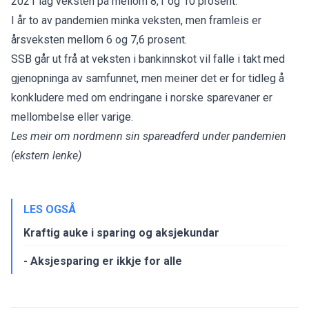
2021 låg veksten på mellom 8,1 og 10 prosent.
I år to av pandemien minka veksten, men framleis er
årsveksten mellom 6 og 7,6 prosent.
SSB går ut frå at veksten i bankinnskot vil falle i takt med
gjenopninga av samfunnet, men meiner det er for tidleg å
konkludere med om endringane i norske sparevaner er
mellombelse eller varige.
Les meir om nordmenn sin spareadferd under pandemien
(ekstern lenke)
LES OGSÅ
Kraftig auke i sparing og aksjekundar
- Aksjesparing er ikkje for alle