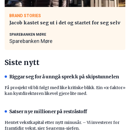
BRAND STORIES
Jacob kastet seg ut i det og startet for seg selv
SPAREBANKEN MØRE
Sparebanken Møre
Siste nytt
Riggar seg for å unngå sprekk på skipstunnelen
Få prosjekt vil bli følgt med like kritiske blikk. Ein «x-faktor»
kan kystdirektøren likevel gjere lite med.
Satser nye millioner på restråstoff
Hentet vekstkapital etter nytt minusår. – Vi investerer for
framtidig vekst, sier Seagems-sjefen.