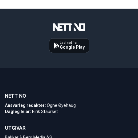
Last ned fra
Google Play
NETT NO
Ansvarleg redaktør:
Ogne Øyehaug
Dagleg leiar:
Eirik Staurset
UTGIVAR
Bakkar & Berg Media AS