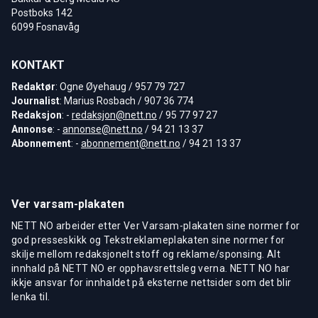
Postboks 142
6099 Fosnavåg
KONTAKT
Redaktør
: Ogne Øyehaug / 957 79 727
Journalist
: Marius Rosbach / 907 36 774
Redaksjon
: -
redaksjon@nett.no
/ 95 77 97 27
Annonse
: -
annonse@nett.no
/ 94 21 13 37
Abonnement
: -
abonnement@nett.no
/ 94 21 13 37
Ver varsam-plakaten
NETT NO arbeider etter Ver Varsam-plakaten sine normer for
god presseskikk og Tekstreklameplakaten sine normer for
skilje mellom redaksjonelt stoff og reklame/sponsing. Alt
innhald på NETT NO er opphavsrettsleg verna. NETT NO har
ikkje ansvar for innhaldet på eksterne nettsider som det blir
lenka til.