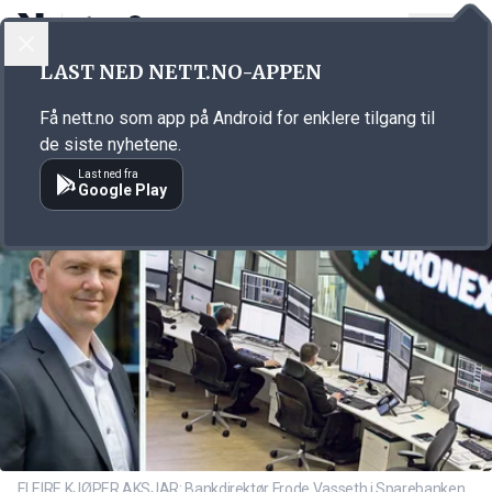
LOGG INN
MENY
Annonsørinnhold
LAST NED NETT.NO-APPEN
Link for annonse
Få nett.no som app på Android for enklere tilgang til
de siste nyhetene.
Last ned fra
Google Play
FLEIRE KJØPER AKSJAR: Bankdirektør Frode Vasseth i Sparebanken