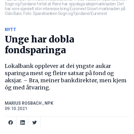
Sogn og Fjordane fortel at fleire har oppdaga aksjemarknaden. Det
har vore spesielt stor interesse kring Euronext Growt-marknaden på
Oslo Børs. Foto: Sparebanken Sogn og Fjordane/Euronext
NYTT
Unge har dobla
fondsparinga
Lokalbank opplever at dei yngste aukar
sparinga mest og fleire satsar på fond og
aksjar. – Bra, meiner bankdirektør, men kjem
óg med åtvaring.
MARIUS ROSBACH
,
NPK
09.10.2021